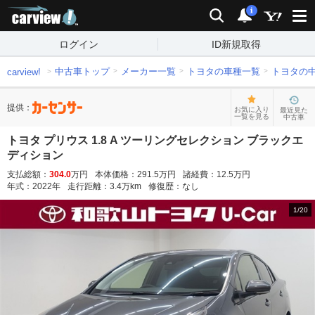
carview!
検索
通知
i
ログイン
ID新規取得
中古車トップ
メーカー一覧
トヨタの車種一覧
トヨタの
carview!
提供：
お気に入り
最近見た
一覧を見る
中古車
トヨタ プリウス 1.8 A ツーリングセレクション ブラックエ
ディション
支払総額：
304.0
万円
本体価格：
291.5
万円
諸経費：
12.5
万円
年式：
2022
年
走行距離：
3.4
万km
修復歴：
なし
1
/
20