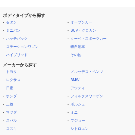
ボディタイプから探す
セダン
オープンカー
ミニバン
SUV・クロカン
ハッチバック
クーペ・スポーツカー
ステーションワゴン
軽自動車
ハイブリッド
その他
メーカーから探す
トヨタ
メルセデス・ベンツ
レクサス
BMW
日産
アウディ
ホンダ
フォルクスワーゲン
三菱
ポルシェ
マツダ
ミニ
スバル
プジョー
スズキ
シトロエン