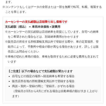
ます。
※コンテンツもしくはデータの全部または一部を無断で転写、転載、複製する
ことを禁じます。
カーセンサーの支払総額は店頭乗り出し価格です
支払総額（税込） ＝ 車両本体価格＋諸費用
※カーセンサーの支払総額は店頭納車を前提にしています。自宅への納車
をご希望された場合などは、別途納車費用がかかります
※販売店の所在する所轄運輸支局以外で登録する際や、車の定置場所、登
録月によって、手数料や税金の額が異なる場合があります。詳しくは販
売店にお問合せください
※車検の切れた車両の場合、車検を取得するために必要な費用も含まれて
います
【ご注意】以下の場合などで支払総額が変わります
自宅などの指定の場所へ陸送納車を希望する場合
販売店所在地の所轄運輸支局以外で登録する場合
商談～契約～登録の間に「登録月」がずれる場合
（登録月が3月から4月にずれる場合は自動車税の額が大きく上がり
ます）