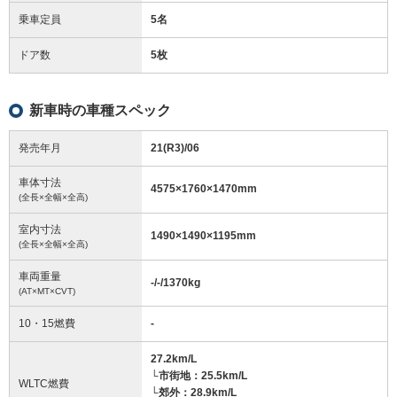
乗車定員
5名
ドア数
5枚
新車時の車種スペック
発売年月
21(R3)/06
車体寸法
4575
×
1760
×
1470
mm
(全長×全幅×全高)
室内寸法
1490
×
1490
×
1195
mm
(全長×全幅×全高)
車両重量
-/-/1370
kg
(AT×MT×CVT)
10・15燃費
-
27.2km/L
└市街地：25.5km/L
WLTC燃費
└郊外：28.9km/L