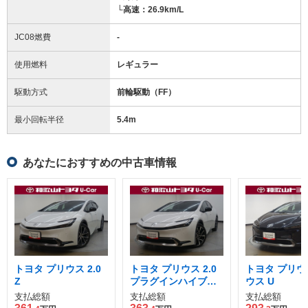
└高速：26.9km/L
JC08燃費
-
使用燃料
レギュラー
駆動方式
前輪駆動（FF）
最小回転半径
5.4
m
あなたにおすすめの中古車情報
トヨタ プリウス 2.0
トヨタ プリウス 2.0
トヨタ プリウ
Z
プラグインハイブリ
ウス U
ッド Z
支払総額
支払総額
支払総額