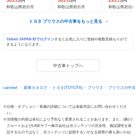
361
363
293
.4
万円
.4
万円
.2
万円
和歌山県岩出市
和歌山県岩出市
和歌山県岩出市
トヨタ プリウスの中古車をもっと見る
Yahoo! JAPAN IDでログイン
するとお気に入りに登録や複数見積もりがで
きるようになります。
中古車トップへ
新車カタログ
トヨタ(TOYOTA)
プリウス
プリウスの中古
carview!
※仕様・オプション・装備の詳細については各販売店にお問い合わせくださ
い。
※当情報の内容は各社により予告なく変更されることがあります。また、(株)リ
クルートおよびLINEヤフー株式会社は当コンテンツの完全性、無誤謬性を保
証するものではなく、当コンテンツに起因するいかなる損害の責も負いかね