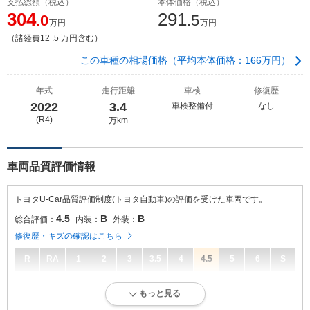
支払総額（税込）
本体価格（税込）
304
291
.0
.5
万円
万円
（諸経費12 .5 万円含む）
この車種の相場価格（平均本体価格：166万円）
年式
走行距離
車検
修復歴
2022
3.4
車検整備付
なし
(R4)
万km
車両品質評価情報
トヨタU-Car品質評価制度(トヨタ自動車)の評価を受けた車両です。
4.5
B
B
総合評価：
内装：
外装：
修復歴・キズの確認はこちら
R
RA
1
2
3
3.5
4
4.5
5
6
S
4.5
総合評価：
もっと見る
走行距離が10万キロ以内で、きれいな状態です。