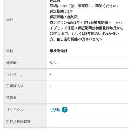
保証付
詳細については、販売店にご確認ください。
保証期間：1年
保証距離：無制限
保証
ロングラン保証1年＜走行距離無制限＞ ＋ハ
イブリッド保証＜保証期間は初度登録年月から
10年目まで、もしくは3年間のいずれか長い
方。但し走行距離20万キロまで＞
車検
車検整備付
修復歴
なし
ワンオーナー
-
正規輸入車
-
禁煙車
-
リサイクル
リ済込
定期点検記録簿
-