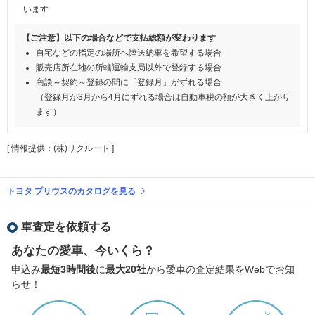
います
【ご注意】以下の場合などで支払総額が変わります
自宅などの指定の場所へ陸送納車を希望する場合
販売店所在地の所轄運輸支局以外で登録する場合
商談～契約～登録の間に「登録月」がずれる場合
（登録月が3月から4月にずれる場合は自動車税の額が大きく上がり
ます）
[ 情報提供：(株)リクルート ]
トヨタ プリウスのカタログを見る
車査定を依頼する
あなたの愛車、今いくら？
申込み
最短3時間後
に
最大20社
から愛車の査定結果をWebでお知
らせ！