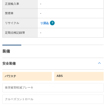
正規輸入車
-
禁煙車
-
リサイクル
リ済込
定期点検記録簿
-
装備
安全装備
ABS
パワステ
衝突被害軽減ブレーキ
クルーズコントロール