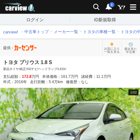
carview!
検索
通知
i
ログイン
ID新規取得
中古車トップ
メーカー一覧
トヨタの車種一覧
トヨタの
carview!
提供：
お気に入り
最近見た
一覧を見る
中古車
トヨタ プリウス 1.8 S
新品タイヤ/純正/SDナビ/ヘッドランプ/LED//
支払総額：
172.8
万円
本体価格：
161.7
万円
諸経費：
11.1
万円
年式：
2016
年
走行距離：
5.4
万km
修復歴：
なし
1
/
22