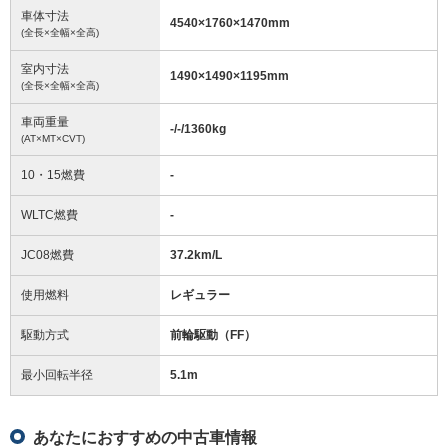
車体寸法
4540
×
1760
×
1470
mm
(全長×全幅×全高)
室内寸法
1490
×
1490
×
1195
mm
(全長×全幅×全高)
車両重量
-/-/1360
kg
(AT×MT×CVT)
10・15燃費
-
WLTC燃費
-
JC08燃費
37.2km/L
使用燃料
レギュラー
駆動方式
前輪駆動（FF）
最小回転半径
5.1
m
あなたにおすすめの中古車情報