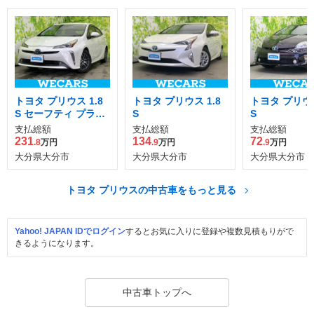
トヨタ プリウス 1.8
トヨタ プリウス 1.8
トヨタ プリウス
S セーフティ プラスI
S
S
I
支払総額
支払総額
支払総額
231
134
72
.8
万円
.9
万円
.9
万円
大分県大分市
大分県大分市
大分県大分市
トヨタ プリウスの中古車をもっと見る
Yahoo! JAPAN IDでログイン
するとお気に入りに登録や複数見積もりがで
きるようになります。
中古車トップへ