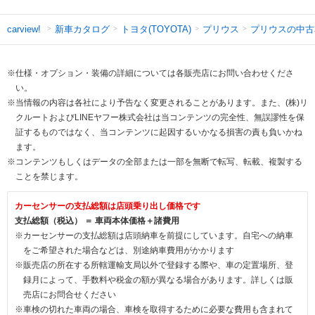
新車カタログ
トヨタ(TOYOTA)
プリウス
プリウスの中古
carview!
※仕様・オプション・装備の詳細については各販売店にお問い合わせくださ
い。
※当情報の内容は各社により予告なく変更されることがあります。また、(株)リ
クルートおよびLINEヤフー株式会社は当コンテンツの完全性、無誤謬性を保
証するものではなく、当コンテンツに起因するいかなる損害の責も負いかね
ます。
※コンテンツもしくはデータの全部または一部を無断で転写、転載、複製する
ことを禁じます。
カーセンサーの支払総額は店頭乗り出し価格です
支払総額（税込） ＝ 車両本体価格＋諸費用
※カーセンサーの支払総額は店頭納車を前提にしています。自宅への納車
をご希望された場合などは、別途納車費用がかかります
※販売店の所在する所轄運輸支局以外で登録する際や、車の定置場所、登
録月によって、手数料や税金の額が異なる場合があります。詳しくは販
売店にお問合せください
※車検の切れた車両の場合、車検を取得するために必要な費用も含まれて