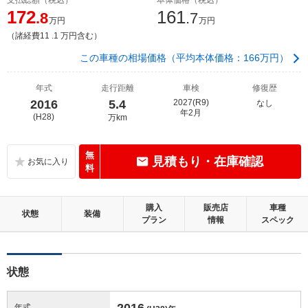
172
161
.8
.7
万円
万円
（諸経費11 .1 万円含む）
この車種の相場価格（平均本体価格：166万円）
年式
走行距離
車検
修復歴
2016
5.4
2027(R9)
なし
年2月
(H28)
万km
無
見積もり・在庫確認
料
購入
販売店
車種
状態
装備
プラン
情報
スペック
状態
2016
年式