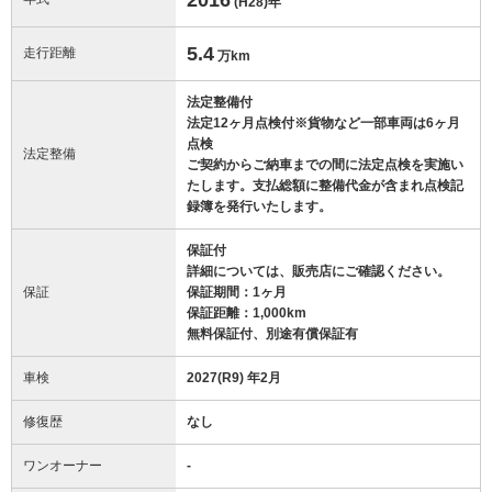
(H28)
年
5.4
走行距離
万km
法定整備付
法定12ヶ月点検付※貨物など一部車両は6ヶ月
点検
法定整備
ご契約からご納車までの間に法定点検を実施い
たします。支払総額に整備代金が含まれ点検記
録簿を発行いたします。
保証付
詳細については、販売店にご確認ください。
保証
保証期間：1ヶ月
保証距離：1,000km
無料保証付、別途有償保証有
車検
2027(R9) 年2月
修復歴
なし
ワンオーナー
-