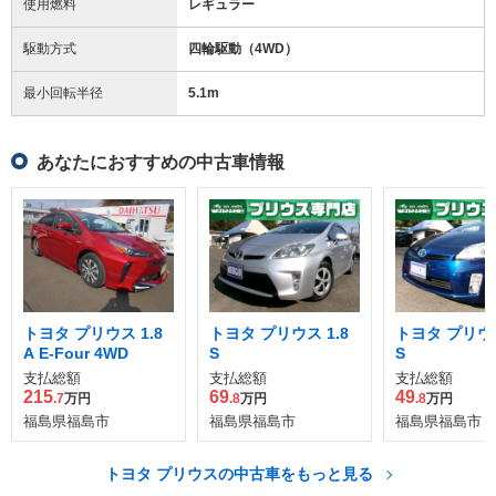
使用燃料
レギュラー
駆動方式
四輪駆動（4WD）
最小回転半径
5.1
m
あなたにおすすめの中古車情報
トヨタ プリウス 1.8
トヨタ プリウス 1.8
トヨタ プリウス
A E-Four 4WD
S
S
支払総額
支払総額
支払総額
215
69
49
.7
万円
.8
万円
.8
万円
福島県福島市
福島県福島市
福島県福島市
トヨタ プリウスの中古車をもっと見る