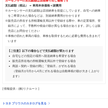
カーセンサーの支払総額は店頭乗り出し価格です
支払総額（税込） ＝ 車両本体価格＋諸費用
※カーセンサーの支払総額は店頭納車を前提にしています。自宅への納車
をご希望された場合などは、別途納車費用がかかります
※販売店の所在する所轄運輸支局以外で登録する際や、車の定置場所、登
録月によって、手数料や税金の額が異なる場合があります。詳しくは販
売店にお問合せください
※車検の切れた車両の場合、車検を取得するために必要な費用も含まれて
います
【ご注意】以下の場合などで支払総額が変わります
自宅などの指定の場所へ陸送納車を希望する場合
販売店所在地の所轄運輸支局以外で登録する場合
商談～契約～登録の間に「登録月」がずれる場合
（登録月が3月から4月にずれる場合は自動車税の額が大きく上がり
ます）
[ 情報提供：(株)リクルート ]
トヨタ プリウスのカタログを見る