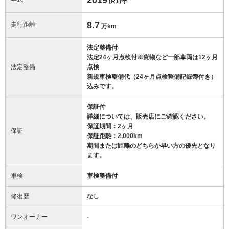
(R1)
年
8.7
走行距離
万km
法定整備付
法定24ヶ月点検付※貨物など一部車両は12ヶ月
法定整備
点検
新規車検整備代（24ヶ月点検整備記録簿付き）
込みです。
保証付
詳細については、販売店にご確認ください。
保証期間：2ヶ月
保証
保証距離：2,000km
期間または距離のどちらか早い方の優先となり
ます。
車検
車検整備付
修復歴
なし
ワンオーナー
-