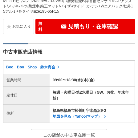
/Auto-Hビ-ム/レ-ンKeep/AC100V/Sキ-/衝突軽減B/障害物センサ-/TRC/Pアシス
ト/メッキパ-ツ/禁煙車/純正マット/バイザ-/サイド+カ-テン+Wエアバック/社外1
5アルミ+冬タイヤsize195-65R15
無
見積もり・在庫確認
料
中古車販売店情報
Boo Boo Shop 鈴木商会
営業時間
09:00〜18:30(水)(木)(金)
毎週・火曜日-第2水曜日（GW、お盆、年末年
定休日
始）
福島県福島市松川町字水晶沢9-2
住所
地図を見る（Yahoo!マップ）
この店舗の中古車在庫一覧