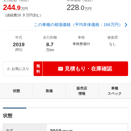
244
228
.9
.0
万円
万円
（諸経費16 .9 万円含む）
この車種の相場価格（平均本体価格：166万円）
年式
走行距離
車検
修復歴
2019
8.7
車検整備付
なし
(R1)
万km
無
見積もり・在庫確認
料
販売店
車種
状態
装備
情報
スペック
状態
2019
年式