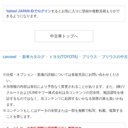
Yahoo! JAPAN IDでログイン
するとお気に入りに登録や複数見積もりがで
きるようになります。
中古車トップへ
新車カタログ
トヨタ(TOYOTA)
プリウス
プリウスの中古
carview!
※仕様・オプション・装備の詳細については各販売店にお問い合わせくださ
い。
※当情報の内容は各社により予告なく変更されることがあります。また、(株)リ
クルートおよびLINEヤフー株式会社は当コンテンツの完全性、無誤謬性を保
証するものではなく、当コンテンツに起因するいかなる損害の責も負いかね
ます。
※コンテンツもしくはデータの全部または一部を無断で転写、転載、複製する
ことを禁じます。