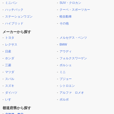
ミニバン
SUV・クロカン
ハッチバック
クーペ・スポーツカー
ステーションワゴン
軽自動車
ハイブリッド
その他
メーカーから探す
トヨタ
メルセデス・ベンツ
レクサス
BMW
日産
アウディ
ホンダ
フォルクスワーゲン
三菱
ポルシェ
マツダ
ミニ
スバル
プジョー
スズキ
シトロエン
ダイハツ
アルファ ロメオ
いすゞ
ボルボ
都道府県から探す