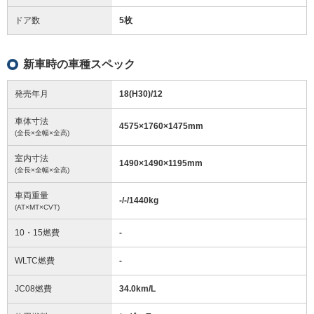
ドア数
5枚
新車時の車種スペック
発売年月
18(H30)/12
車体寸法
4575
×
1760
×
1475
mm
(全長×全幅×全高)
室内寸法
1490
×
1490
×
1195
mm
(全長×全幅×全高)
車両重量
-/-/1440
kg
(AT×MT×CVT)
10・15燃費
-
WLTC燃費
-
JC08燃費
34.0km/L