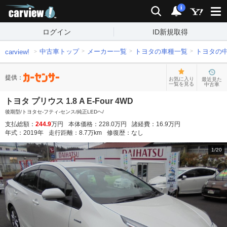
carview!
検索
通知
i
ログイン
ID新規取得
中古車トップ
メーカー一覧
トヨタの車種一覧
トヨタの
carview!
提供：
お気に入り
最近見た
一覧を見る
中古車
トヨタ プリウス 1.8 A E-Four 4WD
後期型/トヨタセ-フティ-センス/純正LEDヘ/
支払総額：
244.9
万円
本体価格：
228.0
万円
諸経費：
16.9
万円
年式：
2019
年
走行距離：
8.7
万km
修復歴：
なし
1
/
20