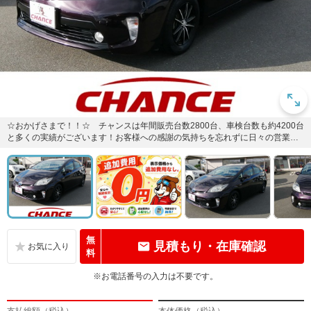
☆おかげさまで！！☆ チャンスは年間販売台数2800台、車検台数も約4200台
と多くの実績がございます！お客様への感謝の気持ちを忘れずに日々の営業活
動に取り組んでいます。...
無
見積もり・在庫確認
料
※お電話番号の入力は不要です。
支払総額（税込）
本体価格（税込）