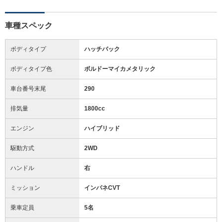
車種スペック
ボディタイプ
ハッチバック
ボディタイプ色
ボルドーマイカメタリック
車台番号末尾
290
排気量
1800cc
エンジン
ハイブリッド
駆動方式
2WD
ハンドル
右
ミッション
インパネCVT
乗車定員
5名