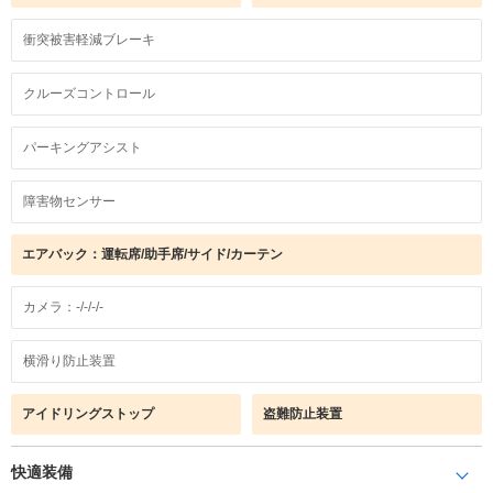
衝突被害軽減ブレーキ
クルーズコントロール
パーキングアシスト
障害物センサー
エアバック：運転席/助手席/サイド/カーテン
カメラ：-/-/-/-
横滑り防止装置
アイドリングストップ
盗難防止装置
快適装備