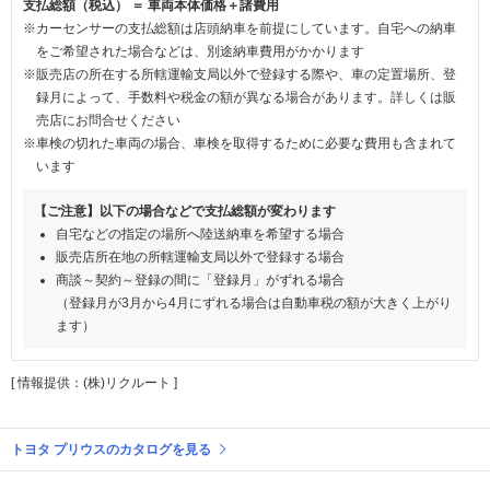
支払総額（税込） ＝ 車両本体価格＋諸費用
※カーセンサーの支払総額は店頭納車を前提にしています。自宅への納車
をご希望された場合などは、別途納車費用がかかります
※販売店の所在する所轄運輸支局以外で登録する際や、車の定置場所、登
録月によって、手数料や税金の額が異なる場合があります。詳しくは販
売店にお問合せください
※車検の切れた車両の場合、車検を取得するために必要な費用も含まれて
います
【ご注意】以下の場合などで支払総額が変わります
自宅などの指定の場所へ陸送納車を希望する場合
販売店所在地の所轄運輸支局以外で登録する場合
商談～契約～登録の間に「登録月」がずれる場合
（登録月が3月から4月にずれる場合は自動車税の額が大きく上がり
ます）
[ 情報提供：(株)リクルート ]
トヨタ プリウスのカタログを見る