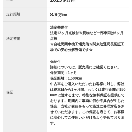
(H27)
年
8.9
走行距離
万km
法定整備付
法定12ヶ月点検付※貨物など一部車両は6ヶ月
法定整備
点検
☆自社民間車検工場完備☆関東陸運局長認証工
場での安心分解整備です☆
保証付
詳細については、販売店にご確認ください。
保証期間：1ヶ月
保証距離：1,500km
中古車をご購入いただいたお客様に対し、弊社
は納車日から1ヶ月間、もしくは走行距離が150
保証
0kmに達するまで、特別な無料保証を提供して
おります。期間内に車両に何か不具合が生じた
場合、当社が責任をもって迅速に修理対応をさ
せていただきます。この保証を通じて、お客様
に安心してご使用いただけるよう努めておりま
す。