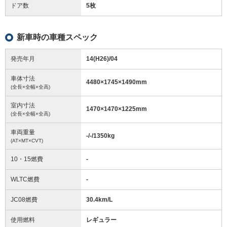
ドア数
5枚
新車時の車種スペック
発売年月
14(H26)/04
車体寸法
4480
×
1745
×
1490
mm
(全長×全幅×全高)
室内寸法
1470
×
1470
×
1225
mm
(全長×全幅×全高)
車両重量
-/-/1350
kg
(AT×MT×CVT)
10・15燃費
-
WLTC燃費
-
JC08燃費
30.4km/L
使用燃料
レギュラー