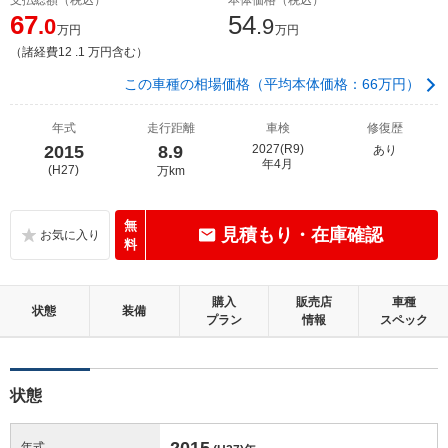
67
54
.0
.9
万円
万円
（諸経費12 .1 万円含む）
この車種の相場価格（平均本体価格：66万円）
年式
走行距離
車検
修復歴
2015
8.9
2027(R9)
あり
年4月
(H27)
万km
無
見積もり・在庫確認
料
購入
販売店
車種
状態
装備
プラン
情報
スペック
状態
2015
年式