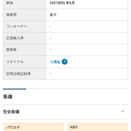
車検
2027(R9) 年4月
修復歴
あり
ワンオーナー
-
正規輸入車
-
禁煙車
-
リサイクル
リ済込
定期点検記録簿
-
装備
安全装備
ABS
パワステ