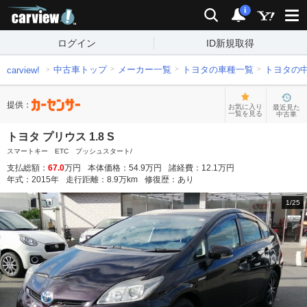
carview!
検索
通知
i
ログイン
ID新規取得
中古車トップ
メーカー一覧
トヨタの車種一覧
トヨタの
carview!
提供：
お気に入り
最近見た
一覧を見る
中古車
トヨタ プリウス 1.8 S
スマートキー ETC プッシュスタート/
支払総額：
67.0
万円
本体価格：
54.9
万円
諸経費：
12.1
万円
年式：
2015
年
走行距離：
8.9
万km
修復歴：
あり
1
/
25