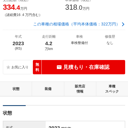
334
318
.4
.0
万円
万円
（諸経費16 .4 万円含む）
この車種の相場価格（平均本体価格：322万円）
年式
走行距離
車検
修復歴
2023
4.2
車検整備付
なし
(R5)
万km
無
見積もり・在庫確認
料
販売店
車種
状態
装備
情報
スペック
状態
2023
年式