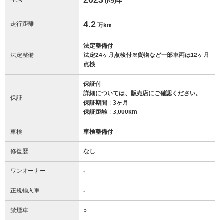
(R5)
年
4.2
走行距離
万km
法定整備付
法定整備
法定24ヶ月点検付※貨物など一部車両は12ヶ月
点検
保証付
詳細については、販売店にご確認ください。
保証
保証期間：3ヶ月
保証距離：3,000km
車検
車検整備付
修復歴
なし
ワンオーナー
-
正規輸入車
-
禁煙車
○