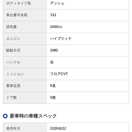
ボディタイプ色
アッシュ
車台番号末尾
332
排気量
2000cc
エンジン
ハイブリッド
駆動方式
2WD
ハンドル
右
ミッション
フロアCVT
乗車定員
5名
ドア数
5枚
新車時の車種スペック
発売年月
22(R4)/12