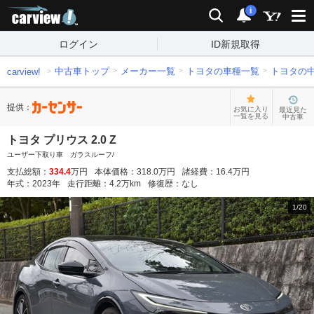
carview!
検索
通知
i
ログイン
ID新規取得
中古車トップ
メーカー一覧
トヨタの車種一覧
トヨタの
carview!
提供：
お気に入り
最近見た
一覧を見る
中古車
トヨタ プリウス 2.0 Z
ユーザー下取り車 ガラスルーフ/
支払総額：
334.4
万円
本体価格：
318.0
万円
諸経費：
16.4
万円
年式：
2023
年
走行距離：
4.2
万km
修復歴：
なし
1
/
20