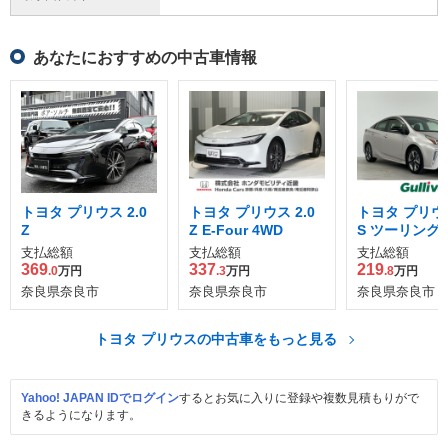
あなたにおすすめの中古車情報
トヨタ プリウス 2.0
トヨタ プリウス 2.0
トヨタ プリウス
Z
Z E-Four 4WD
S ツーリング
ション
支払総額
支払総額
支払総額
369
337
219
.0
万円
.3
万円
.8
万円
奈良県奈良市
奈良県奈良市
奈良県奈良市
トヨタ プリウスの中古車をもっと見る
Yahoo! JAPAN IDでログイン
するとお気に入りに登録や複数見積もりがで
きるようになります。