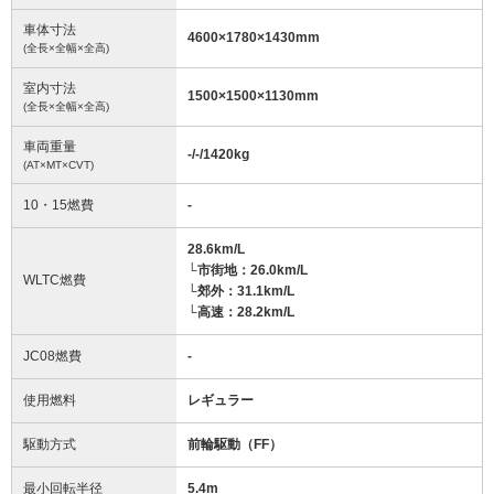
車体寸法
4600
×
1780
×
1430
mm
(全長×全幅×全高)
室内寸法
1500
×
1500
×
1130
mm
(全長×全幅×全高)
車両重量
-/-/1420
kg
(AT×MT×CVT)
10・15燃費
-
28.6km/L
└市街地：26.0km/L
WLTC燃費
└郊外：31.1km/L
└高速：28.2km/L
JC08燃費
-
使用燃料
レギュラー
駆動方式
前輪駆動（FF）
最小回転半径
5.4
m