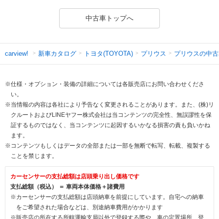
中古車トップへ
新車カタログ
トヨタ(TOYOTA)
プリウス
プリウスの中古
carview!
※仕様・オプション・装備の詳細については各販売店にお問い合わせくださ
い。
※当情報の内容は各社により予告なく変更されることがあります。また、(株)リ
クルートおよびLINEヤフー株式会社は当コンテンツの完全性、無誤謬性を保
証するものではなく、当コンテンツに起因するいかなる損害の責も負いかね
ます。
※コンテンツもしくはデータの全部または一部を無断で転写、転載、複製する
ことを禁じます。
カーセンサーの支払総額は店頭乗り出し価格です
支払総額（税込） ＝ 車両本体価格＋諸費用
※カーセンサーの支払総額は店頭納車を前提にしています。自宅への納車
をご希望された場合などは、別途納車費用がかかります
※販売店の所在する所轄運輸支局以外で登録する際や、車の定置場所、登