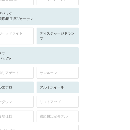
アバッグ
転席/助手席/-/カーテン
EDヘッドライト
ディスチャージドラン
プ
メラ
-/バック/-
動リアゲート
サンルーフ
ルエアロ
アルミホイール
ーダウン
リフトアップ
冷地仕様
過給機設定モデル