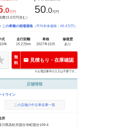
5
50
.0
.0
万円
万円
経費15.0万円含む）
この車種の相場価格
（平均本体価格：66.4万円）
年式
走行距離
車検
修復歴
010年
15.2万km
2027年10月
あり
無
見積もり・在庫確認
料
※お電話番号の入力は不要です。
店舗情報
ートウイン
この店舗の中古車在庫一覧
住所
香川県高松市国分寺町国分109-4