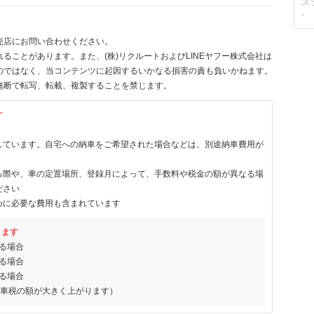
ス
-
売店にお問い合わせください。
ることがあります。また、(株)リクルートおよびLINEヤフー株式会社は
のではなく、当コンテンツに起因するいかなる損害の責も負いかねます。
無断で転写、転載、複製することを禁じます。
す
しています。自宅への納車をご希望された場合などは、別途納車費用が
る際や、車の定置場所、登録月によって、手数料や税金の額が異なる場
ださい
めに必要な費用も含まれています
ります
る場合
る場合
る場合
動車税の額が大きく上がります）