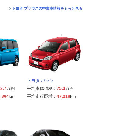
トヨタ プリウスの中古車情報をもっと見る
トヨタ パッソ
2.7
万円
平均本体価格：
75.3
万円
,864
km
平均走行距離：
47,218
km