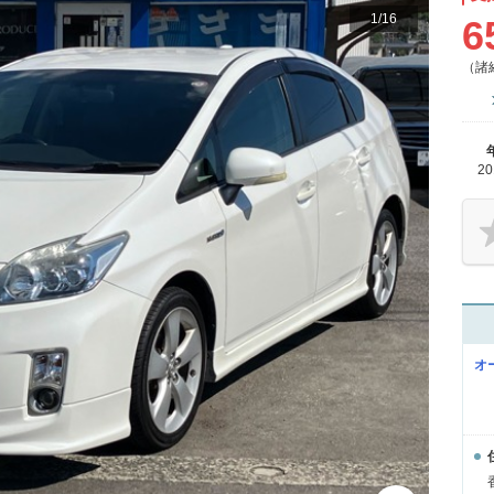
1
/
16
6
（諸
2
オ