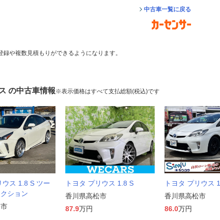
中古車一覧に戻る
登録や複数見積もりができるようになります。
ス の中古車情報
※表示価格はすべて支払総額(税込)です
ウス 1.8 S ツー
トヨタ プリウス 1.8 S
トヨタ プリウス 1.
レクション
香川県高松市
香川県高松市
松市
87.9
万円
86.0
万円