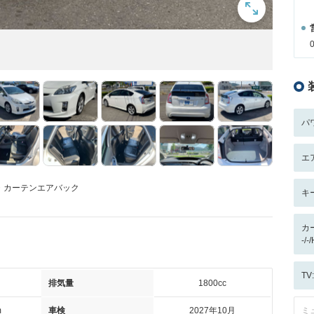
パ
エ
・カーテンエアバック
キ
カ
-/-
T
排気量
1800cc
m
車検
2027年10月
ミ