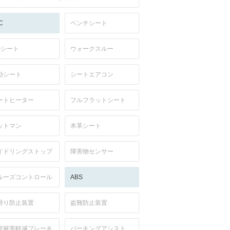
C
ベンチシート
列シート
ウォークスルー
動シート
シートエアコン
ートヒーター
フルフラットシート
ットマン
本革シート
イドリングストップ
障害物センサー
ルーズコントロール
ABS
滑り防止装置
盗難防止装置
突被害軽減ブレーキ
パーキングアシスト