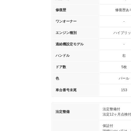
修復歴
修復歴あ
ワンオーナー
-
エンジン種別
ハイブリッ
過給機設定モデル
-
ハンドル
右
ドア数
5枚
色
パール
車台番号末尾
153
法定整備付
法定整備
法定12ヶ月点検
保証付