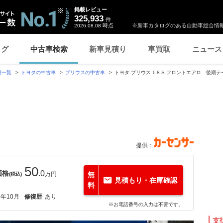
掲載レビュー
325,933
件
時点
※新車カタログのある自動車総合情報
2026.08.08
ログ
中古車検索
新車見積り
車買取
ニュース
種一覧
トヨタの中古車
プリウスの中古車
トヨタ プリウス 1.8 S フロントエアロ 後期テ
提供：
50
価格
.0
万円
無
(税込)
見積もり・在庫確認
料
7年10月
修復歴
あり
※お電話番号の入力は不要です。
支