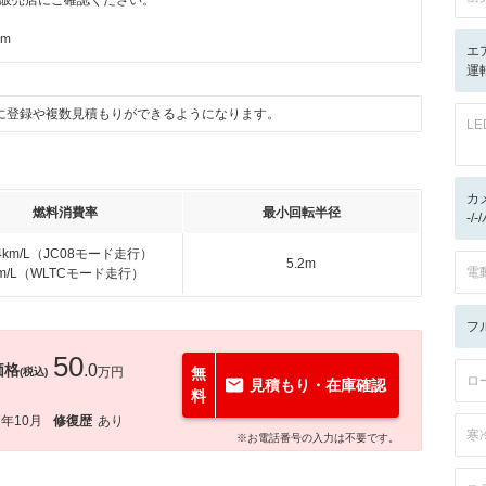
販売店にご確認ください。
km
エ
運
に登録や複数見積もりができるようになります。
L
カ
燃料消費率
最小回転半径
-/
.4km/L（JC08モード走行）
5.2m
電
km/L（WLTCモード走行）
フ
50
価格
.0
万円
無
(税込)
ロ
見積もり・在庫確認
料
7年10月
修復歴
あり
寒
※お電話番号の入力は不要です。