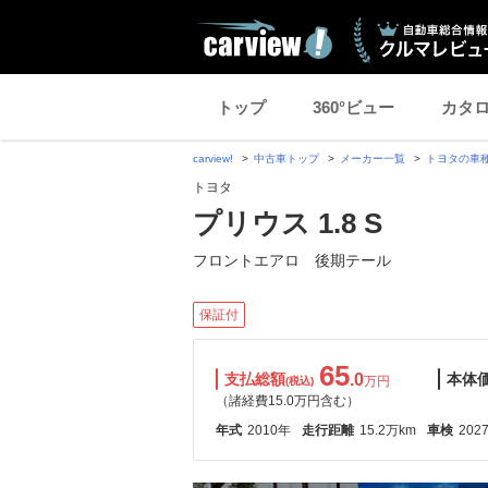
トップ
360°ビュー
カタ
carview!
中古車トップ
メーカー一覧
トヨタの車
トヨタ
プリウス 1.8 S
フロントエアロ 後期テール
保証付
65
支払総額
.0
本体
万円
(税込)
（諸経費15.0万円含む）
年式
2010年
走行距離
15.2万km
車検
202