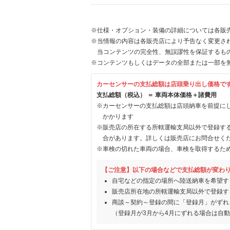
※仕様・オプション・装備の詳細については各販
※当情報の内容は各販売店により予告なく変更され
当コンテンツの完全性、無誤謬性を保証するも
※コンテンツもしくはデータの全部または一部を
カーセンサーの支払総額は店頭乗り出し価格で
支払総額（税込） ＝ 車両本体価格＋諸費用
※カーセンサーの支払総額は店頭納車を前提に
かかります
※販売店の所在する所轄運輸支局以外で登録す
合があります。詳しくは販売店にお問合せく
※車検の切れた車両の場合、車検を取得するた
【ご注意】以下の場合などで支払総額が変わ
自宅などの指定の場所へ陸送納車を希望す
販売店所在地の所轄運輸支局以外で登録す
商談～契約～登録の間に「登録月」がずれ
（登録月が3月から4月にずれる場合は自