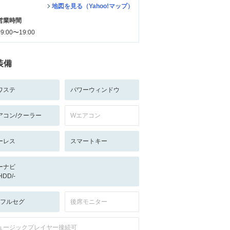
地図を見る（Yahoo!マップ）
営業時間
09:00〜19:00
装備
ワステ
パワーウィンドウ
アコン/クーラー
Wエアコン
ーレス
スマートキー
ーナビ
/HDD/-
V:フルセグ
後席モニター
ュージックプレイヤー接続可