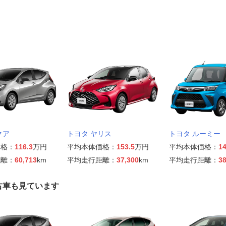
クア
トヨタ ヤリス
トヨタ ルーミー
価格：
116.3
万円
平均本体価格：
153.5
万円
平均本体価格：
14
距離：
60,713
km
平均走行距離：
37,300
km
平均走行距離：
38
古車も見ています