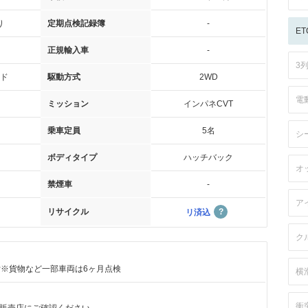
り
定期点検記録簿
-
ET
正規輸入車
-
3
ド
駆動方式
2WD
電
ミッション
インパネCVT
乗車定員
5名
シ
ボディタイプ
ハッチバック
オ
禁煙車
-
ア
リサイクル
リ済込
ク
付※貨物など一部車両は6ヶ月点検
横
衝