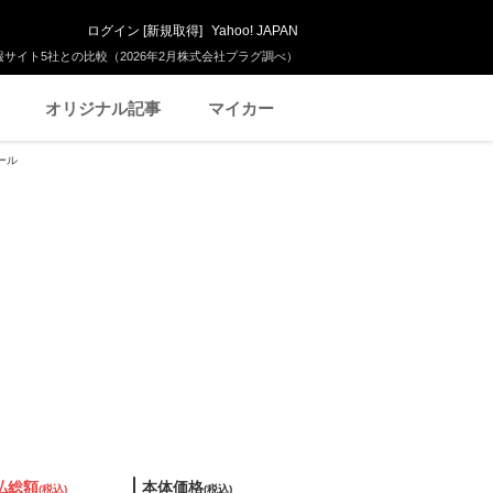
ログイン
[
新規取得
]
Yahoo! JAPAN
サイト5社との比較（2026年2月株式会社プラグ調べ）
オリジナル記事
マイカー
ール
払総額
本体価格
(税込)
(税込)