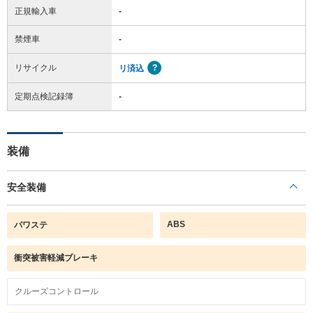
正規輸入車
-
禁煙車
-
リサイクル
リ済込
定期点検記録簿
-
装備
安全装備
ABS
パワステ
衝突被害軽減ブレーキ
クルーズコントロール