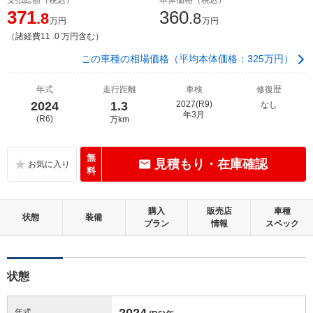
371
360
.8
.8
万円
万円
（諸経費11 .0 万円含む）
この車種の相場価格（平均本体価格：325万円）
年式
走行距離
車検
修復歴
2024
1.3
2027(R9)
なし
年3月
(R6)
万km
無
見積もり・在庫確認
料
購入
販売店
車種
状態
装備
プラン
情報
スペック
状態
2024
年式