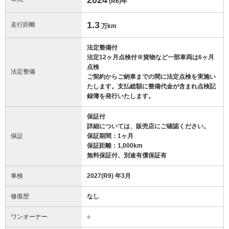
(R6)
年
1.3
走行距離
万km
法定整備付
法定12ヶ月点検付※貨物など一部車両は6ヶ月
点検
法定整備
ご契約からご納車までの間に法定点検を実施い
たします。支払総額に整備代金が含まれ点検記
録簿を発行いたします。
保証付
詳細については、販売店にご確認ください。
保証
保証期間：1ヶ月
保証距離：1,000km
無料保証付、別途有償保証有
車検
2027(R9) 年3月
修復歴
なし
ワンオーナー
○