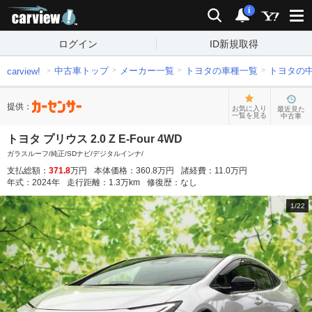
carview!
検索
通知
i
ログイン
ID新規取得
中古車トップ
メーカー一覧
トヨタの車種一覧
トヨタの
carview!
提供：
お気に入り
最近見た
一覧を見る
中古車
トヨタ プリウス 2.0 Z E-Four 4WD
ガラスルーフ/純正/SDナビ/デジタルインナ/
支払総額：
371.8
万円
本体価格：
360.8
万円
諸経費：
11.0
万円
年式：
2024
年
走行距離：
1.3
万km
修復歴：
なし
1
/
22