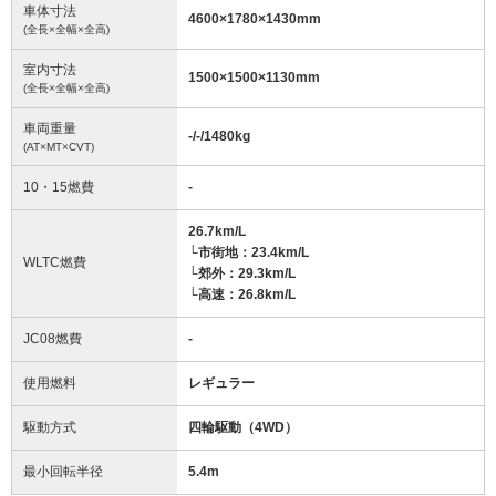
車体寸法
4600
×
1780
×
1430
mm
(全長×全幅×全高)
室内寸法
1500
×
1500
×
1130
mm
(全長×全幅×全高)
車両重量
-/-/1480
kg
(AT×MT×CVT)
10・15燃費
-
26.7km/L
└市街地：23.4km/L
WLTC燃費
└郊外：29.3km/L
└高速：26.8km/L
JC08燃費
-
使用燃料
レギュラー
駆動方式
四輪駆動（4WD）
最小回転半径
5.4
m