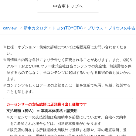
中古車トップへ
新車カタログ
トヨタ(TOYOTA)
プリウス
プリウスの中古
carview!
※仕様・オプション・装備の詳細については各販売店にお問い合わせくださ
い。
※当情報の内容は各社により予告なく変更されることがあります。また、(株)リ
クルートおよびLINEヤフー株式会社は当コンテンツの完全性、無誤謬性を保
証するものではなく、当コンテンツに起因するいかなる損害の責も負いかね
ます。
※コンテンツもしくはデータの全部または一部を無断で転写、転載、複製する
ことを禁じます。
カーセンサーの支払総額は店頭乗り出し価格です
支払総額（税込） ＝ 車両本体価格＋諸費用
※カーセンサーの支払総額は店頭納車を前提にしています。自宅への納車
をご希望された場合などは、別途納車費用がかかります
※販売店の所在する所轄運輸支局以外で登録する際や、車の定置場所、登