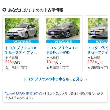
あなたにおすすめの中古車情報
トヨタ プリウス 1.8
トヨタ プリウス 1.8
トヨタ プリウス
S セーフティ プラスI
S E-Four 4WD
S セーフティ
I E-Four 4WD
支払総額
支払総額
支払総額
226
131
172
.8
万円
.8
万円
.9
万円
石川県野々市市
石川県野々市市
石川県野々市市
トヨタ プリウスの中古車をもっと見る
Yahoo! JAPAN IDでログイン
するとお気に入りに登録や複数見積もりがで
きるようになります。