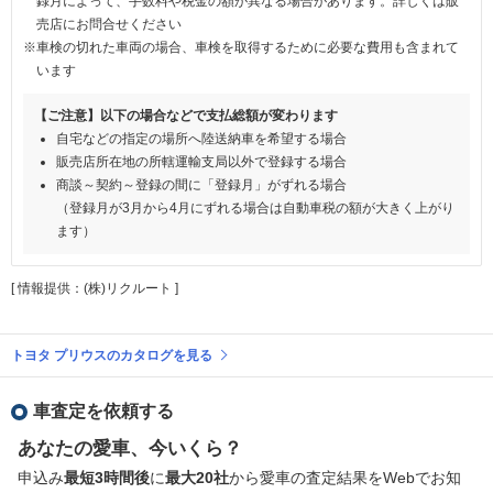
録月によって、手数料や税金の額が異なる場合があります。詳しくは販
売店にお問合せください
※車検の切れた車両の場合、車検を取得するために必要な費用も含まれて
います
【ご注意】以下の場合などで支払総額が変わります
自宅などの指定の場所へ陸送納車を希望する場合
販売店所在地の所轄運輸支局以外で登録する場合
商談～契約～登録の間に「登録月」がずれる場合
（登録月が3月から4月にずれる場合は自動車税の額が大きく上がり
ます）
[ 情報提供：(株)リクルート ]
トヨタ プリウスのカタログを見る
車査定を依頼する
あなたの愛車、今いくら？
申込み
最短3時間後
に
最大20社
から愛車の査定結果をWebでお知