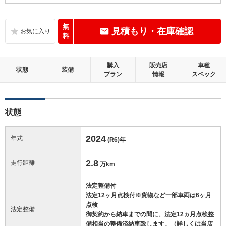
B
内装：
いたみ、汚れなどは少なく、全体的に良好な状態です。
無
見積もり・在庫確認
料
C
外装：
標準的に使用されていて、キズやへこみ等が若干あります。
購入
販売店
車種
状態
装備
プラン
情報
スペック
この中古車の「車両品質評価書」を見る
状態
2024
年式
(R6)
年
2.8
走行距離
万km
法定整備付
法定12ヶ月点検付※貨物など一部車両は6ヶ月
点検
法定整備
御契約から納車までの間に、法定12ヵ月点検整
備相当の整備済納車致します。（詳しくは当店