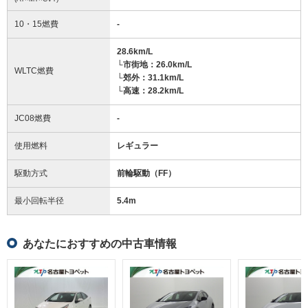
10・15燃費
-
28.6km/L
└市街地：26.0km/L
WLTC燃費
└郊外：31.1km/L
└高速：28.2km/L
JC08燃費
-
使用燃料
レギュラー
駆動方式
前輪駆動（FF）
最小回転半径
5.4
m
あなたにおすすめの中古車情報