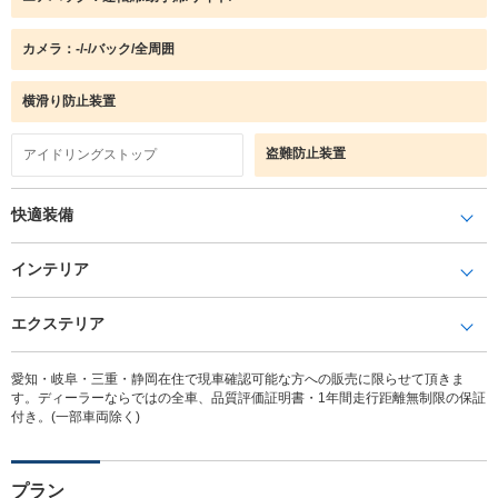
カメラ：-/-/バック/全周囲
横滑り防止装置
盗難防止装置
アイドリングストップ
快適装備
インテリア
エクステリア
愛知・岐阜・三重・静岡在住で現車確認可能な方への販売に限らせて頂きま
す。ディーラーならではの全車、品質評価証明書・1年間走行距離無制限の保証
付き。(一部車両除く)
プラン