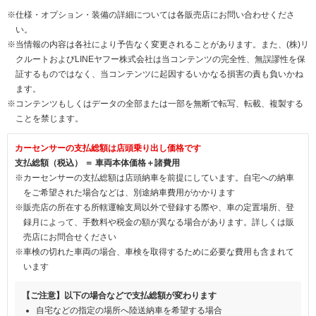
※仕様・オプション・装備の詳細については各販売店にお問い合わせくださ
い。
※当情報の内容は各社により予告なく変更されることがあります。また、(株)リ
クルートおよびLINEヤフー株式会社は当コンテンツの完全性、無誤謬性を保
証するものではなく、当コンテンツに起因するいかなる損害の責も負いかね
ます。
※コンテンツもしくはデータの全部または一部を無断で転写、転載、複製する
ことを禁じます。
カーセンサーの支払総額は店頭乗り出し価格です
支払総額（税込） ＝ 車両本体価格＋諸費用
※カーセンサーの支払総額は店頭納車を前提にしています。自宅への納車
をご希望された場合などは、別途納車費用がかかります
※販売店の所在する所轄運輸支局以外で登録する際や、車の定置場所、登
録月によって、手数料や税金の額が異なる場合があります。詳しくは販
売店にお問合せください
※車検の切れた車両の場合、車検を取得するために必要な費用も含まれて
います
【ご注意】以下の場合などで支払総額が変わります
自宅などの指定の場所へ陸送納車を希望する場合