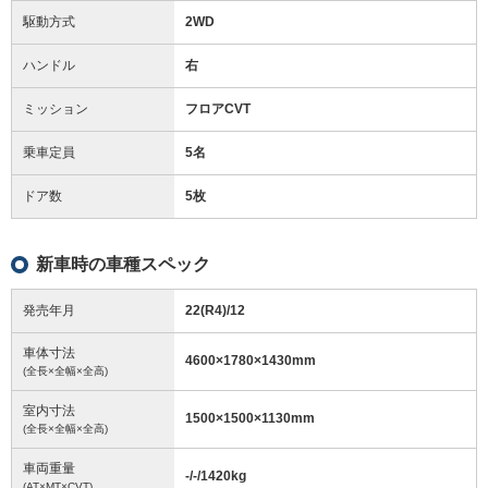
駆動方式
2WD
ハンドル
右
ミッション
フロアCVT
乗車定員
5名
ドア数
5枚
新車時の車種スペック
発売年月
22(R4)/12
車体寸法
4600
×
1780
×
1430
mm
(全長×全幅×全高)
室内寸法
1500
×
1500
×
1130
mm
(全長×全幅×全高)
車両重量
-/-/1420
kg
(AT×MT×CVT)