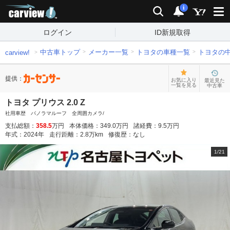
carview!
検索
通知
i
ログイン
ID新規取得
中古車トップ
メーカー一覧
トヨタの車種一覧
トヨタの
carview!
提供：
お気に入り
最近見た
一覧を見る
中古車
トヨタ プリウス 2.0 Z
社用車歴 パノラマルーフ 全周囲カメラ/
支払総額：
358.5
万円
本体価格：
349.0
万円
諸経費：
9.5
万円
年式：
2024
年
走行距離：
2.8
万km
修復歴：
なし
1
/
21