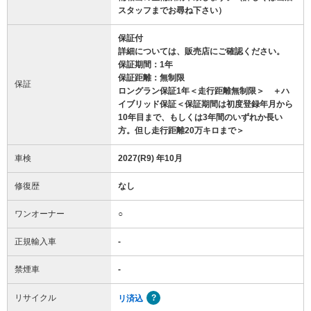
スタッフまでお尋ね下さい）
保証付
詳細については、販売店にご確認ください。
保証期間：1年
保証距離：無制限
保証
ロングラン保証1年＜走行距離無制限＞ ＋ハ
イブリッド保証＜保証期間は初度登録年月から
10年目まで、もしくは3年間のいずれか長い
方。但し走行距離20万キロまで＞
車検
2027(R9) 年10月
修復歴
なし
ワンオーナー
○
正規輸入車
-
禁煙車
-
リサイクル
リ済込