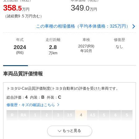
358
349
.5
.0
万円
万円
（諸経費9 .5 万円含む）
この車種の相場価格（平均本体価格：325万円）
年式
走行距離
車検
修復歴
2024
2.8
2027(R9)
なし
年10月
(R6)
万km
車両品質評価情報
トヨタU-Car品質評価制度(トヨタ自動車)の評価を受けた車両です。
4
B
C
総合評価：
内装：
外装：
修復歴・キズの確認はこちら
R
RA
1
2
3
3.5
4
4.5
5
6
S
4
総合評価：
もっと見る
キズ、へこみが少なく、全体的に良好な状態です。