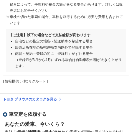
録月によって、手数料や税金の額が異なる場合があります。詳しくは販
売店にお問合せください
※車検の切れた車両の場合、車検を取得するために必要な費用も含まれて
います
【ご注意】以下の場合などで支払総額が変わります
自宅などの指定の場所へ陸送納車を希望する場合
販売店所在地の所轄運輸支局以外で登録する場合
商談～契約～登録の間に「登録月」がずれる場合
（登録月が3月から4月にずれる場合は自動車税の額が大きく上がり
ます）
[ 情報提供：(株)リクルート ]
トヨタ プリウスのカタログを見る
車査定を依頼する
あなたの愛車、今いくら？
申込み
最短3時間後
に
最大20社
から愛車の査定結果をWebでお知