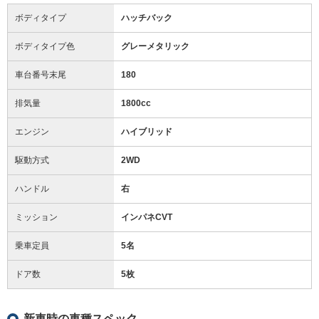
ボディタイプ
ハッチバック
ボディタイプ色
グレーメタリック
車台番号末尾
180
排気量
1800cc
エンジン
ハイブリッド
駆動方式
2WD
ハンドル
右
ミッション
インパネCVT
乗車定員
5名
ドア数
5枚
新車時の車種スペック