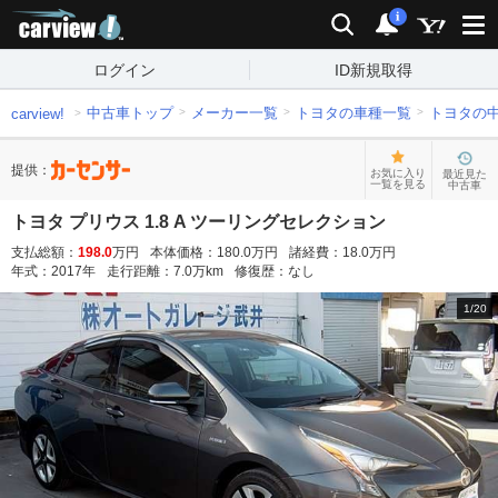
carview!
検索
通知
i
ログイン
ID新規取得
中古車トップ
メーカー一覧
トヨタの車種一覧
トヨタの
carview!
提供：
お気に入り
最近見た
一覧を見る
中古車
トヨタ プリウス 1.8 A ツーリングセレクション
支払総額：
198.0
万円
本体価格：
180.0
万円
諸経費：
18.0
万円
年式：
2017
年
走行距離：
7.0
万km
修復歴：
なし
1
/
20