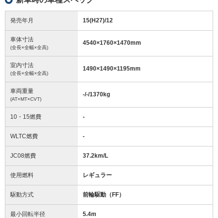
発売年月
15(H27)/12
車体寸法
4540
×
1760
×
1470
mm
(全長×全幅×全高)
室内寸法
1490
×
1490
×
1195
mm
(全長×全幅×全高)
車両重量
-/-/1370
kg
(AT×MT×CVT)
10・15燃費
-
WLTC燃費
-
JC08燃費
37.2km/L
使用燃料
レギュラー
駆動方式
前輪駆動（FF）
最小回転半径
5.4
m