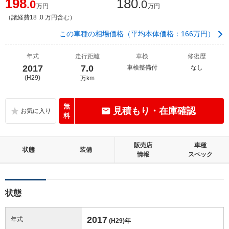
198
180
.0
.0
万円
万円
（諸経費18 .0 万円含む）
この車種の相場価格（平均本体価格：166万円）
年式
走行距離
車検
修復歴
2017
7.0
車検整備付
なし
(H29)
万km
無
見積もり・在庫確認
料
販売店
車種
状態
装備
情報
スペック
状態
2017
年式
(H29)
年