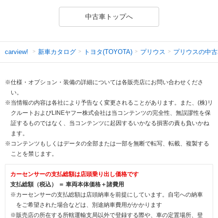
中古車トップへ
新車カタログ
トヨタ(TOYOTA)
プリウス
プリウスの中古
carview!
※仕様・オプション・装備の詳細については各販売店にお問い合わせくださ
い。
※当情報の内容は各社により予告なく変更されることがあります。また、(株)リ
クルートおよびLINEヤフー株式会社は当コンテンツの完全性、無誤謬性を保
証するものではなく、当コンテンツに起因するいかなる損害の責も負いかね
ます。
※コンテンツもしくはデータの全部または一部を無断で転写、転載、複製する
ことを禁じます。
カーセンサーの支払総額は店頭乗り出し価格です
支払総額（税込） ＝ 車両本体価格＋諸費用
※カーセンサーの支払総額は店頭納車を前提にしています。自宅への納車
をご希望された場合などは、別途納車費用がかかります
※販売店の所在する所轄運輸支局以外で登録する際や、車の定置場所、登