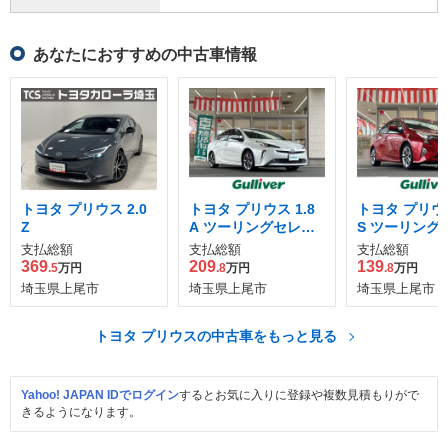
あなたにおすすめの中古車情報
トヨタ プリウス 2.0
トヨタ プリウス 1.8
トヨタ プリウス
Z
A ツーリングセレク
S ツーリング
ション
ション
支払総額
支払総額
支払総額
369
209
139
.5
万円
.8
万円
.8
万円
埼玉県上尾市
埼玉県上尾市
埼玉県上尾市
トヨタ プリウスの中古車をもっと見る
Yahoo! JAPAN IDでログイン
するとお気に入りに登録や複数見積もりがで
きるようになります。