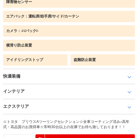
障害物センサー
エアバック：運転席/助手席/サイド/カーテン
カメラ：-/-/バック/-
横滑り防止装置
アイドリングストップ
盗難防止装置
快適装備
インテリア
エクステリア
☆トヨタ プリウスAツーリングセレクション☆全車コーティング済み♪高年
式・高品質のお買得車☆常時30台以上の在庫でお待ち致しております！！