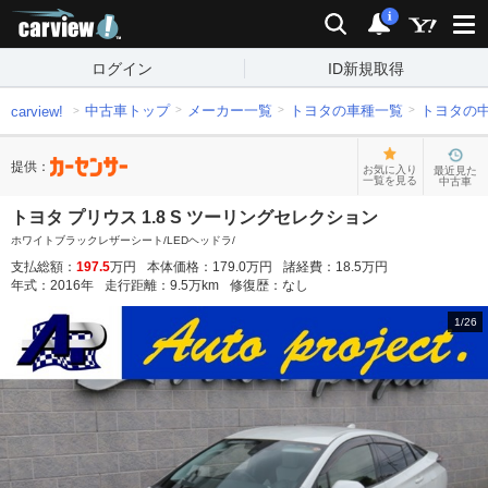
carview!
検索
通知
i
ログイン
ID新規取得
中古車トップ
メーカー一覧
トヨタの車種一覧
トヨタの
carview!
提供：
お気に入り
最近見た
一覧を見る
中古車
トヨタ プリウス 1.8 S ツーリングセレクション
ホワイトブラックレザーシート/LEDヘッドラ/
支払総額：
197.5
万円
本体価格：
179.0
万円
諸経費：
18.5
万円
年式：
2016
年
走行距離：
9.5
万km
修復歴：
なし
1
/
26