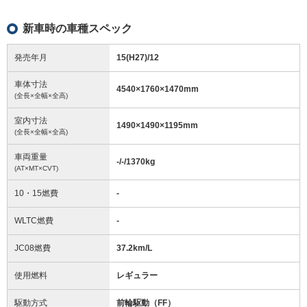
新車時の車種スペック
発売年月
15(H27)/12
車体寸法
4540
×
1760
×
1470
mm
(全長×全幅×全高)
室内寸法
1490
×
1490
×
1195
mm
(全長×全幅×全高)
車両重量
-/-/1370
kg
(AT×MT×CVT)
10・15燃費
-
WLTC燃費
-
JC08燃費
37.2km/L
使用燃料
レギュラー
駆動方式
前輪駆動（FF）