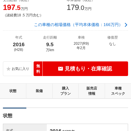
197
179
.5
.0
万円
万円
（諸経費18 .5 万円含む）
この車種の相場価格（平均本体価格：166万円）
年式
走行距離
車検
修復歴
2016
9.5
2027(R9)
なし
年2月
(H28)
万km
無
見積もり・在庫確認
料
購入
販売店
車種
状態
装備
プラン
情報
スペック
状態
2016
年式