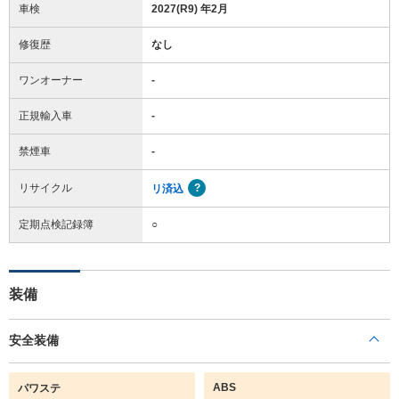
車検
2027(R9) 年2月
修復歴
なし
ワンオーナー
-
正規輸入車
-
禁煙車
-
リサイクル
リ済込
定期点検記録簿
○
装備
安全装備
ABS
パワステ