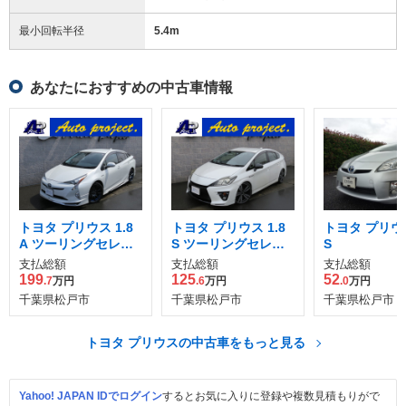
最小回転半径
5.4
m
あなたにおすすめの中古車情報
トヨタ プリウス 1.8
トヨタ プリウス 1.8
トヨタ プリウス
A ツーリングセレク
S ツーリングセレク
S
ション
ション G's
支払総額
支払総額
支払総額
199
125
52
.7
万円
.6
万円
.0
万円
千葉県松戸市
千葉県松戸市
千葉県松戸市
トヨタ プリウスの中古車をもっと見る
Yahoo! JAPAN IDでログイン
するとお気に入りに登録や複数見積もりがで