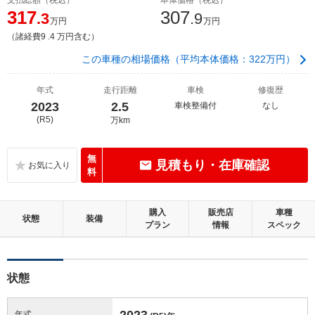
317
307
.3
.9
万円
万円
（諸経費9 .4 万円含む）
この車種の相場価格（平均本体価格：322万円）
年式
走行距離
車検
修復歴
2023
2.5
車検整備付
なし
(R5)
万km
無
見積もり・在庫確認
料
購入
販売店
車種
状態
装備
プラン
情報
スペック
状態
2023
年式