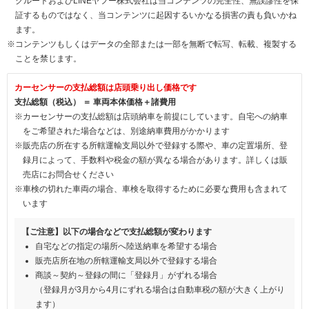
クルートおよびLINEヤフー株式会社は当コンテンツの完全性、無誤謬性を保
証するものではなく、当コンテンツに起因するいかなる損害の責も負いかね
ます。
※コンテンツもしくはデータの全部または一部を無断で転写、転載、複製する
ことを禁じます。
カーセンサーの支払総額は店頭乗り出し価格です
支払総額（税込） ＝ 車両本体価格＋諸費用
※カーセンサーの支払総額は店頭納車を前提にしています。自宅への納車
をご希望された場合などは、別途納車費用がかかります
※販売店の所在する所轄運輸支局以外で登録する際や、車の定置場所、登
録月によって、手数料や税金の額が異なる場合があります。詳しくは販
売店にお問合せください
※車検の切れた車両の場合、車検を取得するために必要な費用も含まれて
います
【ご注意】以下の場合などで支払総額が変わります
自宅などの指定の場所へ陸送納車を希望する場合
販売店所在地の所轄運輸支局以外で登録する場合
商談～契約～登録の間に「登録月」がずれる場合
（登録月が3月から4月にずれる場合は自動車税の額が大きく上がり
ます）