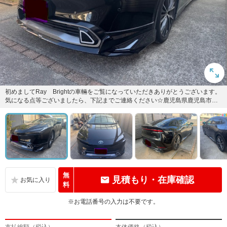
初めましてRay Brightの車輛をご覧になっていただきありがとうございます。
気になる点等ございましたら、下記までご連絡ください☆鹿児島県鹿児島市坂
之上3丁目27-12...
無
見積もり・在庫確認
料
※お電話番号の入力は不要です。
支払総額（税込）
本体価格（税込）