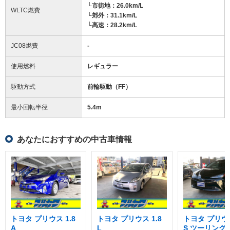
└市街地：26.0km/L
WLTC燃費
└郊外：31.1km/L
└高速：28.2km/L
JC08燃費
-
使用燃料
レギュラー
駆動方式
前輪駆動（FF）
最小回転半径
5.4
m
あなたにおすすめの中古車情報
トヨタ プリウス 1.8
トヨタ プリウス 1.8
トヨタ プリウス
A
L
S ツーリング