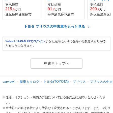
ション ブラッ
支払総額
支払総額
支払総額
ィション
215
91
299
.4
万円
.7
万円
.2
万円
鹿児島県鹿児島市
鹿児島県鹿児島市
鹿児島県鹿児島
トヨタ プリウスの中古車をもっと見る
Yahoo! JAPAN IDでログイン
するとお気に入りに登録や複数見積もりがで
きるようになります。
中古車トップへ
新車カタログ
トヨタ(TOYOTA)
プリウス
プリウスの中古
carview!
※仕様・オプション・装備の詳細については各販売店にお問い合わせくださ
い。
※当情報の内容は各社により予告なく変更されることがあります。また、(株)リ