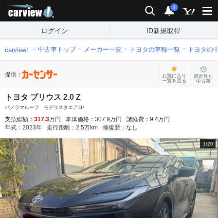
carview!
検索
通知
i
ログイン
ID新規取得
中古車トップ
メーカー一覧
トヨタの車種一覧
トヨタの
carview!
提供：
お気に入り
最近見た
一覧を見る
中古車
トヨタ プリウス 2.0 Z
パノラマルーフ モデリスタエアロ/
支払総額：
317.3
万円
本体価格：
307.9
万円
諸経費：
9.4
万円
年式：
2023
年
走行距離：
2.5
万km
修復歴：
なし
1
/
20