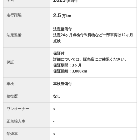
(R5)
年
2.5
走行距離
万km
法定整備付
法定整備
法定24ヶ月点検付※貨物など一部車両は12ヶ月
点検
保証付
詳細については、販売店にご確認ください。
保証
保証期間：3ヶ月
保証距離：3,000km
車検
車検整備付
修復歴
なし
ワンオーナー
○
正規輸入車
-
禁煙車
○