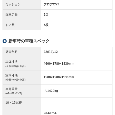
ミッション
フロアCVT
乗車定員
5名
ドア数
5枚
新車時の車種スペック
発売年月
22(R4)/12
車体寸法
4600
×
1780
×
1430
mm
(全長×全幅×全高)
室内寸法
1500
×
1500
×
1130
mm
(全長×全幅×全高)
車両重量
-/-/1420
kg
(AT×MT×CVT)
10・15燃費
-
28.6km/L