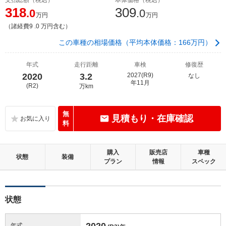
318
309
.0
.0
万円
万円
（諸経費9 .0 万円含む）
この車種の相場価格（平均本体価格：166万円）
年式
走行距離
車検
修復歴
2020
3.2
2027(R9)
なし
年11月
(R2)
万km
無
見積もり・在庫確認
料
購入
販売店
車種
状態
装備
プラン
情報
スペック
状態
2020
年式