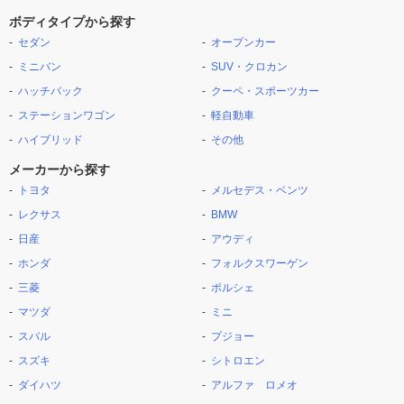
ボディタイプから探す
セダン
オープンカー
ミニバン
SUV・クロカン
ハッチバック
クーペ・スポーツカー
ステーションワゴン
軽自動車
ハイブリッド
その他
メーカーから探す
トヨタ
メルセデス・ベンツ
レクサス
BMW
日産
アウディ
ホンダ
フォルクスワーゲン
三菱
ポルシェ
マツダ
ミニ
スバル
プジョー
スズキ
シトロエン
ダイハツ
アルファ ロメオ