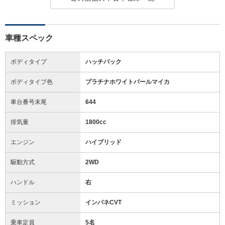
車種スペック
ボディタイプ
ハッチバック
ボディタイプ色
プラチナホワイトパールマイカ
車台番号末尾
644
排気量
1800cc
エンジン
ハイブリッド
駆動方式
2WD
ハンドル
右
ミッション
インパネCVT
乗車定員
5名