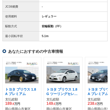
JC08燃費
-
使用燃料
レギュラー
駆動方式
前輪駆動（FF）
最小回転半径
5.1
m
あなたにおすすめの中古車情報
トヨタ プリウス 1.8
トヨタ プリウス 1.8
トヨタ プリウス
A プレミアム
G ツーリングセレク
A プレミアム
ション
支払総額
支払総額
支払総額
189
149
238
.9
万円
.0
万円
.9
万円
岡山県岡山市東区
岡山県岡山市東区
岡山県岡山市東