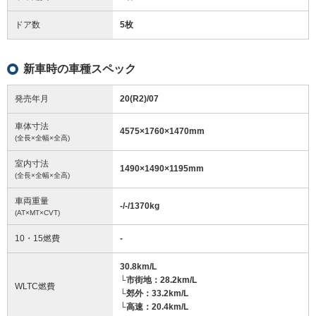
ドア数
5枚
新車時の車種スペック
発売年月
20(R2)/07
車体寸法
4575
×
1760
×
1470
mm
(全長×全幅×全高)
室内寸法
1490
×
1490
×
1195
mm
(全長×全幅×全高)
車両重量
-/-/1370
kg
(AT×MT×CVT)
10・15燃費
-
30.8km/L
└市街地：28.2km/L
WLTC燃費
└郊外：33.2km/L
└高速：20.4km/L