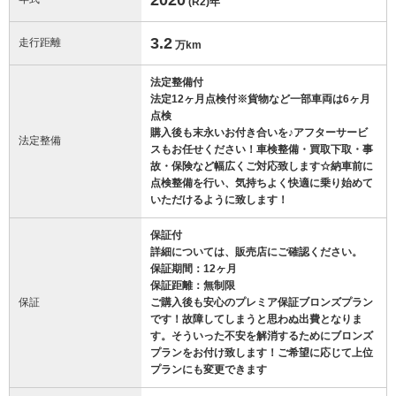
(R2)
年
3.2
走行距離
万km
法定整備付
法定12ヶ月点検付※貨物など一部車両は6ヶ月
点検
購入後も末永いお付き合いを♪アフターサービ
法定整備
スもお任せください！車検整備・買取下取・事
故・保険など幅広くご対応致します☆納車前に
点検整備を行い、気持ちよく快適に乗り始めて
いただけるように致します！
保証付
詳細については、販売店にご確認ください。
保証期間：12ヶ月
保証距離：無制限
保証
ご購入後も安心のプレミア保証ブロンズプラン
です！故障してしまうと思わぬ出費となりま
す。そういった不安を解消するためにブロンズ
プランをお付け致します！ご希望に応じて上位
プランにも変更できます