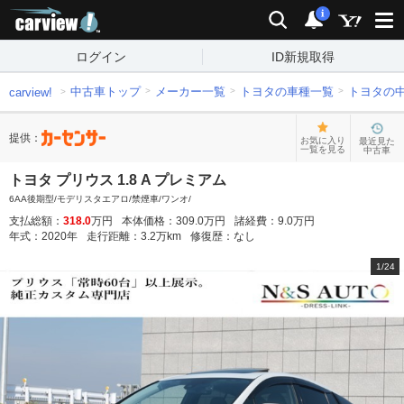
carview!
検索
通知
i
ログイン
ID新規取得
中古車トップ
メーカー一覧
トヨタの車種一覧
トヨタの
carview!
提供：
お気に入り
最近見た
一覧を見る
中古車
トヨタ プリウス 1.8 A プレミアム
6AA後期型/モデリスタエアロ/禁煙車/ワンオ/
支払総額：
318.0
万円
本体価格：
309.0
万円
諸経費：
9.0
万円
年式：
2020
年
走行距離：
3.2
万km
修復歴：
なし
1
/
24