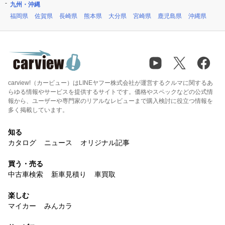
九州・沖縄
福岡県
佐賀県
長崎県
熊本県
大分県
宮崎県
鹿児島県
沖縄県
carview!（カービュー）はLINEヤフー株式会社が運営するクルマに関するあ
らゆる情報やサービスを提供するサイトです。価格やスペックなどの公式情
報から、ユーザーや専門家のリアルなレビューまで購入検討に役立つ情報を
多く掲載しています。
知る
カタログ
ニュース
オリジナル記事
買う・売る
中古車検索
新車見積り
車買取
楽しむ
マイカー
みんカラ