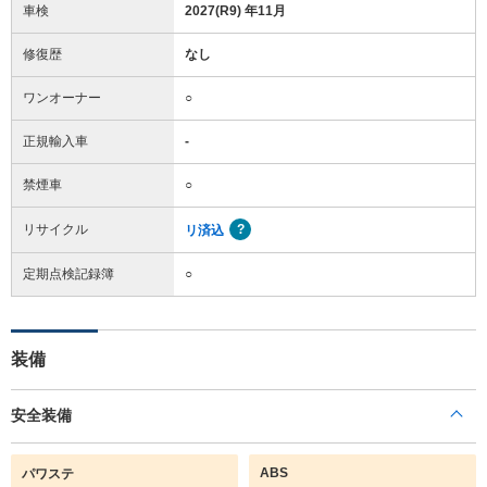
車検
2027(R9) 年11月
修復歴
なし
ワンオーナー
○
正規輸入車
-
禁煙車
○
リサイクル
リ済込
定期点検記録簿
○
装備
安全装備
ABS
パワステ