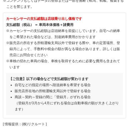
※コンテンツもしくはデータの全部または一部を無断で転写、転載、複製する
ことを禁じます。
カーセンサーの支払総額は店頭乗り出し価格です
支払総額（税込） ＝ 車両本体価格＋諸費用
※カーセンサーの支払総額は店頭納車を前提にしています。自宅への納車
をご希望された場合などは、別途納車費用がかかります
※販売店の所在する所轄運輸支局以外で登録する際や、車の定置場所、登
録月によって、手数料や税金の額が異なる場合があります。詳しくは販
売店にお問合せください
※車検の切れた車両の場合、車検を取得するために必要な費用も含まれて
います
【ご注意】以下の場合などで支払総額が変わります
自宅などの指定の場所へ陸送納車を希望する場合
販売店所在地の所轄運輸支局以外で登録する場合
商談～契約～登録の間に「登録月」がずれる場合
（登録月が3月から4月にずれる場合は自動車税の額が大きく上がり
ます）
[ 情報提供：(株)リクルート ]