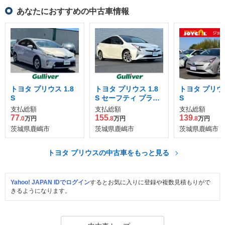
あなたにおすすめの中古車情報
トヨタ プリウス 1.8
トヨタ プリウス 1.8
トヨタ プリウス
S
S セーフティ プラス
S
ツートーン
支払総額
支払総額
支払総額
77
155
139
.0
万円
.8
万円
.8
万円
茨城県鹿嶋市
茨城県鹿嶋市
茨城県鹿嶋市
トヨタ プリウスの中古車をもっと見る
Yahoo! JAPAN IDでログイン
するとお気に入りに登録や複数見積もりがで
きるようになります。