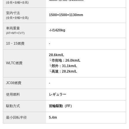
(全長×全幅×全高)
室内寸法
1500
×
1500
×
1130
mm
(全長×全幅×全高)
車両重量
-/-/1420
kg
(AT×MT×CVT)
10・15燃費
-
28.6km/L
└市街地：26.0km/L
WLTC燃費
└郊外：31.1km/L
└高速：28.2km/L
JC08燃費
-
使用燃料
レギュラー
駆動方式
前輪駆動（FF）
最小回転半径
5.4
m