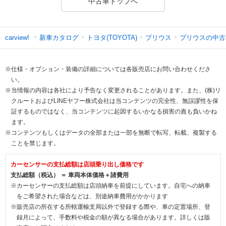
中古車トップへ
新車カタログ
トヨタ(TOYOTA)
プリウス
プリウスの中古
carview!
※仕様・オプション・装備の詳細については各販売店にお問い合わせくださ
い。
※当情報の内容は各社により予告なく変更されることがあります。また、(株)リ
クルートおよびLINEヤフー株式会社は当コンテンツの完全性、無誤謬性を保
証するものではなく、当コンテンツに起因するいかなる損害の責も負いかね
ます。
※コンテンツもしくはデータの全部または一部を無断で転写、転載、複製する
ことを禁じます。
カーセンサーの支払総額は店頭乗り出し価格です
支払総額（税込） ＝ 車両本体価格＋諸費用
※カーセンサーの支払総額は店頭納車を前提にしています。自宅への納車
をご希望された場合などは、別途納車費用がかかります
※販売店の所在する所轄運輸支局以外で登録する際や、車の定置場所、登
録月によって、手数料や税金の額が異なる場合があります。詳しくは販