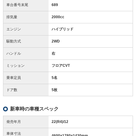
車台番号末尾
689
排気量
2000cc
エンジン
ハイブリッド
駆動方式
2WD
ハンドル
右
ミッション
フロアCVT
乗車定員
5名
ドア数
5枚
新車時の車種スペック
発売年月
22(R4)/12
車体寸法
4600
×
1780
×
1430
mm