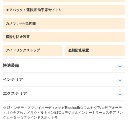
エアバック：運転席/助手席/サイド/-
カメラ：-/-/-/全周囲
横滑り防止装置
アイドリングストップ
盗難防止装置
快適装備
インテリア
エクステリア
☆12インチディスプレイオーディオナビBluetooth☆フルセグTV☆純正オーデ
ィオ☆全方位カメラ☆ビルトインETC☆デジタルインナーミラー☆ステアリン
グヒーター☆ブラインドスポットモ