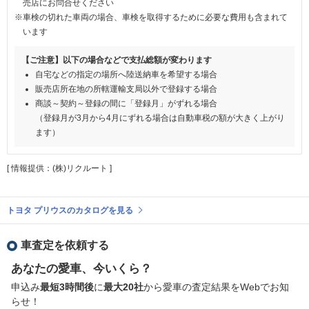
売店にお問合せください
※車検の切れた車両の場合、車検を取得するために必要な費用も含まれて
います
【ご注意】以下の場合などで支払総額が変わります
自宅などの指定の場所へ陸送納車を希望する場合
販売店所在地の所轄運輸支局以外で登録する場合
商談～契約～登録の間に「登録月」がずれる場合
（登録月が3月から4月にずれる場合は自動車税の額が大きく上がり
ます）
[ 情報提供：(株)リクルート ]
トヨタ プリウスのカタログを見る
車査定を依頼する
あなたの愛車、今いくら？
申込み
最短3時間後
に
最大20社
から愛車の査定結果をWebでお知
らせ！