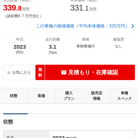
339
331
.8
.1
万円
万円
（諸経費8 .7 万円含む）
この車種の相場価格（平均本体価格：325万円）
年式
走行距離
車検
修復歴
2023
3.1
車検整備付
なし
(R5)
万km
無
見積もり・在庫確認
料
購入
販売店
車種
状態
装備
プラン
情報
スペック
状態
2023
年式