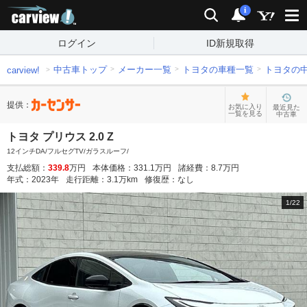
carview!
検索
通知
i
ログイン
ID新規取得
中古車トップ
メーカー一覧
トヨタの車種一覧
トヨタの
carview!
提供：
お気に入り
最近見た
一覧を見る
中古車
トヨタ プリウス 2.0 Z
12インチDA/フルセグTV/ガラスルーフ/
支払総額：
339.8
万円
本体価格：
331.1
万円
諸経費：
8.7
万円
年式：
2023
年
走行距離：
3.1
万km
修復歴：
なし
1
/
22