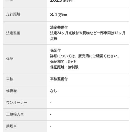
(R5)
年
3.1
走行距離
万km
法定整備付
法定整備
法定24ヶ月点検付※貨物など一部車両は12ヶ月
点検
保証付
詳細については、販売店にご確認ください。
保証
保証期間：3ヶ月
保証距離：無制限
車検
車検整備付
修復歴
なし
ワンオーナー
-
正規輸入車
-
禁煙車
-