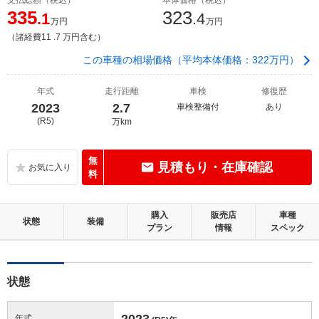
335
323
.1
.4
万円
万円
（諸経費11 .7 万円含む）
この車種の相場価格（平均本体価格：322万円）
年式
走行距離
車検
修復歴
2023
2.7
車検整備付
あり
(R5)
万km
無
見積もり・在庫確認
料
購入
販売店
車種
状態
装備
プラン
情報
スペック
状態
2023
年式