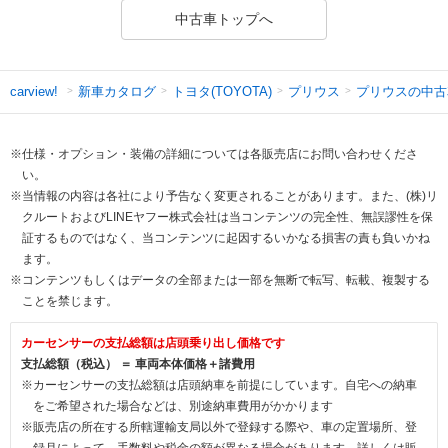
中古車トップへ
新車カタログ
トヨタ(TOYOTA)
プリウス
プリウスの中古
carview!
※仕様・オプション・装備の詳細については各販売店にお問い合わせくださ
い。
※当情報の内容は各社により予告なく変更されることがあります。また、(株)リ
クルートおよびLINEヤフー株式会社は当コンテンツの完全性、無誤謬性を保
証するものではなく、当コンテンツに起因するいかなる損害の責も負いかね
ます。
※コンテンツもしくはデータの全部または一部を無断で転写、転載、複製する
ことを禁じます。
カーセンサーの支払総額は店頭乗り出し価格です
支払総額（税込） ＝ 車両本体価格＋諸費用
※カーセンサーの支払総額は店頭納車を前提にしています。自宅への納車
をご希望された場合などは、別途納車費用がかかります
※販売店の所在する所轄運輸支局以外で登録する際や、車の定置場所、登
録月によって、手数料や税金の額が異なる場合があります。詳しくは販