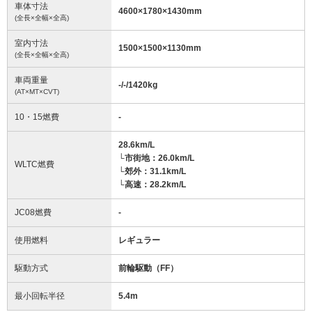
車体寸法
4600
×
1780
×
1430
mm
(全長×全幅×全高)
室内寸法
1500
×
1500
×
1130
mm
(全長×全幅×全高)
車両重量
-/-/1420
kg
(AT×MT×CVT)
10・15燃費
-
28.6km/L
└市街地：26.0km/L
WLTC燃費
└郊外：31.1km/L
└高速：28.2km/L
JC08燃費
-
使用燃料
レギュラー
駆動方式
前輪駆動（FF）
最小回転半径
5.4
m