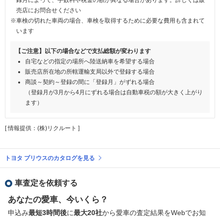
売店にお問合せください
※車検の切れた車両の場合、車検を取得するために必要な費用も含まれて
います
【ご注意】以下の場合などで支払総額が変わります
自宅などの指定の場所へ陸送納車を希望する場合
販売店所在地の所轄運輸支局以外で登録する場合
商談～契約～登録の間に「登録月」がずれる場合
（登録月が3月から4月にずれる場合は自動車税の額が大きく上がり
ます）
[ 情報提供：(株)リクルート ]
トヨタ プリウスのカタログを見る
車査定を依頼する
あなたの愛車、今いくら？
申込み
最短3時間後
に
最大20社
から愛車の査定結果をWebでお知