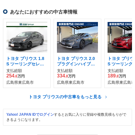
あなたにおすすめの中古車情報
トヨタ プリウス 1.8
トヨタ プリウス 2.0
トヨタ プリウス
S ツーリングセレク
プラグインハイブリ
S ツーリング
ション ブラックエデ
ッド Z
ション
支払総額
支払総額
支払総額
ィション
254
334
189
.6
万円
.8
万円
.8
万円
広島県東広島市
広島県東広島市
広島県東広島市
トヨタ プリウスの中古車をもっと見る
Yahoo! JAPAN IDでログイン
するとお気に入りに登録や複数見積もりがで
きるようになります。