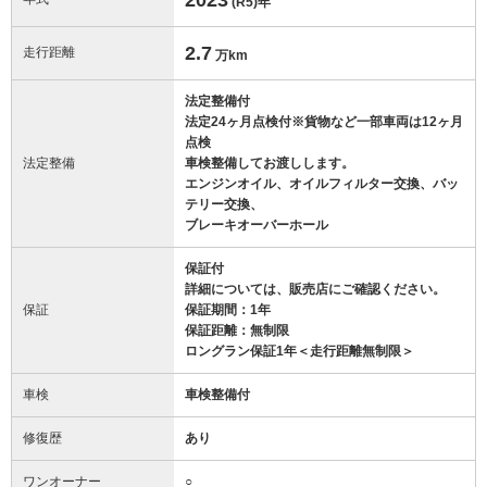
(R5)
年
2.7
走行距離
万km
法定整備付
法定24ヶ月点検付※貨物など一部車両は12ヶ月
点検
法定整備
車検整備してお渡しします。
エンジンオイル、オイルフィルター交換、バッ
テリー交換、
ブレーキオーバーホール
保証付
詳細については、販売店にご確認ください。
保証
保証期間：1年
保証距離：無制限
ロングラン保証1年＜走行距離無制限＞
車検
車検整備付
修復歴
あり
ワンオーナー
○