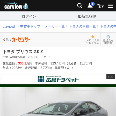
carview!
検索
通知
i
ログイン
ID新規取得
中古車トップ
メーカー一覧
トヨタの車種一覧
トヨタの
carview!
提供：
お気に入り
最近見た
一覧を見る
中古車
トヨタ プリウス 2.0 Z
ETC AC100V給電 ハンドルヒーター/
支払総額：
335.1
万円
本体価格：
323.4
万円
諸経費：
11.7
万円
年式：
2023
年
走行距離：
2.7
万km
修復歴：
あり
1
/
20