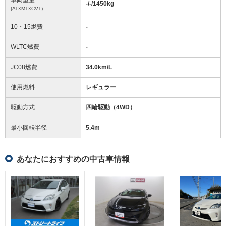
-/-/1450
kg
(AT×MT×CVT)
10・15燃費
-
WLTC燃費
-
JC08燃費
34.0km/L
使用燃料
レギュラー
駆動方式
四輪駆動（4WD）
最小回転半径
5.4
m
あなたにおすすめの中古車情報