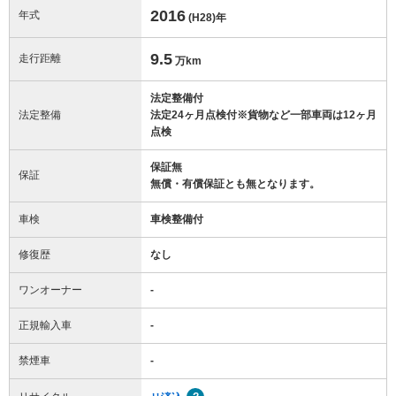
2016
年式
(H28)
年
9.5
走行距離
万km
法定整備付
法定整備
法定24ヶ月点検付※貨物など一部車両は12ヶ月
点検
保証無
保証
無償・有償保証とも無となります。
車検
車検整備付
修復歴
なし
ワンオーナー
-
正規輸入車
-
禁煙車
-