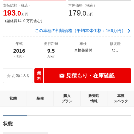
支払総額（税込）
本体価格（税込）
193
179
.0
.0
万円
万円
（諸経費14 .0 万円含む）
この車種の相場価格（平均本体価格：166万円）
年式
走行距離
車検
修復歴
2016
9.5
車検整備付
なし
(H28)
万km
無
見積もり・在庫確認
料
購入
販売店
車種
状態
装備
プラン
情報
スペック
状態