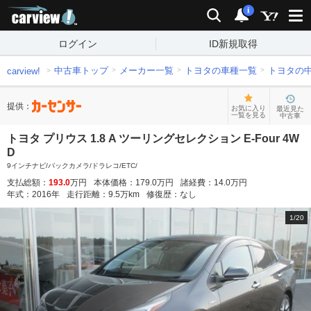
carview!
検索
通知
i
ログイン
ID新規取得
中古車トップ
メーカー一覧
トヨタの車種一覧
トヨタの
carview!
提供：
お気に入り
最近見た
一覧を見る
中古車
トヨタ プリウス 1.8 A ツーリングセレクション E-Four 4W
D
9インチナビ/バックカメラ/ドラレコ/ETC/
支払総額：
193.0
万円
本体価格：
179.0
万円
諸経費：
14.0
万円
年式：
2016
年
走行距離：
9.5
万km
修復歴：
なし
1
/
20