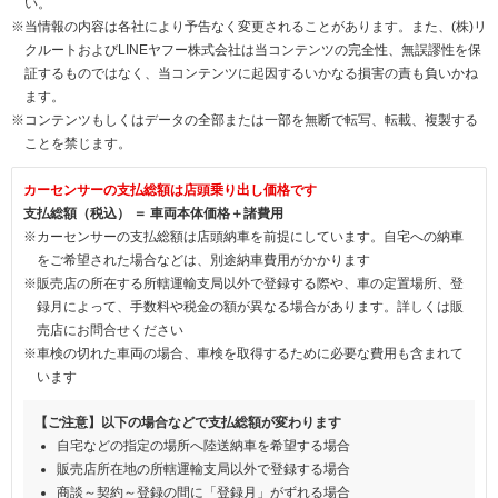
い。
※当情報の内容は各社により予告なく変更されることがあります。また、(株)リ
クルートおよびLINEヤフー株式会社は当コンテンツの完全性、無誤謬性を保
証するものではなく、当コンテンツに起因するいかなる損害の責も負いかね
ます。
※コンテンツもしくはデータの全部または一部を無断で転写、転載、複製する
ことを禁じます。
カーセンサーの支払総額は店頭乗り出し価格です
支払総額（税込） ＝ 車両本体価格＋諸費用
※カーセンサーの支払総額は店頭納車を前提にしています。自宅への納車
をご希望された場合などは、別途納車費用がかかります
※販売店の所在する所轄運輸支局以外で登録する際や、車の定置場所、登
録月によって、手数料や税金の額が異なる場合があります。詳しくは販
売店にお問合せください
※車検の切れた車両の場合、車検を取得するために必要な費用も含まれて
います
【ご注意】以下の場合などで支払総額が変わります
自宅などの指定の場所へ陸送納車を希望する場合
販売店所在地の所轄運輸支局以外で登録する場合
商談～契約～登録の間に「登録月」がずれる場合