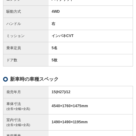
駆動方式
4WD
ハンドル
右
ミッション
インパネCVT
乗車定員
5名
ドア数
5枚
新車時の車種スペック
発売年月
15(H27)/12
車体寸法
4540
×
1760
×
1475
mm
(全長×全幅×全高)
室内寸法
1490
×
1490
×
1195
mm
(全長×全幅×全高)
車両重量