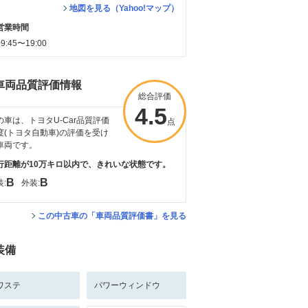
地図を見る（Yahoo!マップ）
営業時間
09:45〜19:00
車両品質評価情報
総合評価
4.5
の車は、トヨタU-Car品質評価
点
度(トヨタ自動車)の評価を受け
車両です。
行距離が10万キロ以内で、きれいな状態です。
B
B
:
外装:
この中古車の「車両品質評価書」を見る
装備
ワステ
パワーウィンドウ