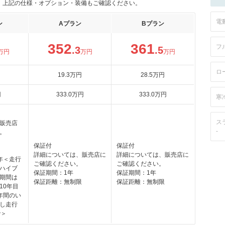
。上記の仕様・オプション・装備もご確認ください。
電
ン
Aプラン
Bプラン
352
361
フ
.3
.5
万円
万円
万円
ロ
19
.3
万円
28
.5
万円
円
333
.0
万円
333
.0
万円
寒
ス
販売店
-
。
保証付
保証付
詳細については、販売店に
詳細については、販売店に
年＜走行
ご確認ください。
ご確認ください。
ハイブ
保証期間：1年
保証期間：1年
期間は
保証距離：無制限
保証距離：無制限
10年目
年間のい
し走行
で＞