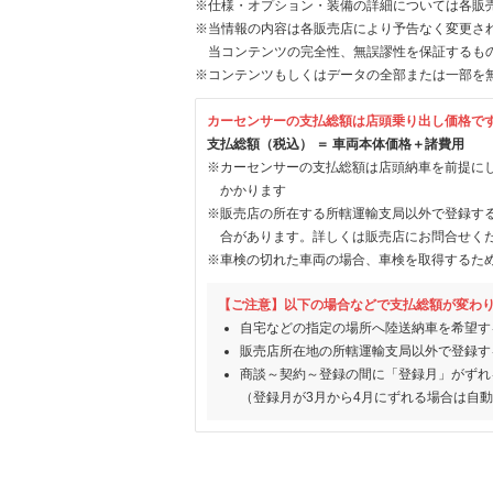
※仕様・オプション・装備の詳細については各販
※当情報の内容は各販売店により予告なく変更され
当コンテンツの完全性、無誤謬性を保証するも
※コンテンツもしくはデータの全部または一部を
カーセンサーの支払総額は店頭乗り出し価格で
支払総額（税込） ＝ 車両本体価格＋諸費用
※カーセンサーの支払総額は店頭納車を前提に
かかります
※販売店の所在する所轄運輸支局以外で登録す
合があります。詳しくは販売店にお問合せく
※車検の切れた車両の場合、車検を取得するた
【ご注意】以下の場合などで支払総額が変わ
自宅などの指定の場所へ陸送納車を希望す
販売店所在地の所轄運輸支局以外で登録す
商談～契約～登録の間に「登録月」がずれ
（登録月が3月から4月にずれる場合は自