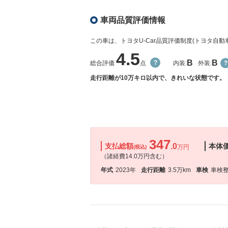
車両品質評価情報
この車は、トヨタU-Car品質評価制度(トヨタ自
4.5
B
B
総合評価
点
内装:
外装:
走行距離が10万キロ以内で、きれいな状態です。
347
支払総額
.0
本体
万円
(税込)
（諸経費14.0万円含む）
年式
2023年
走行距離
3.5万km
車検
車検