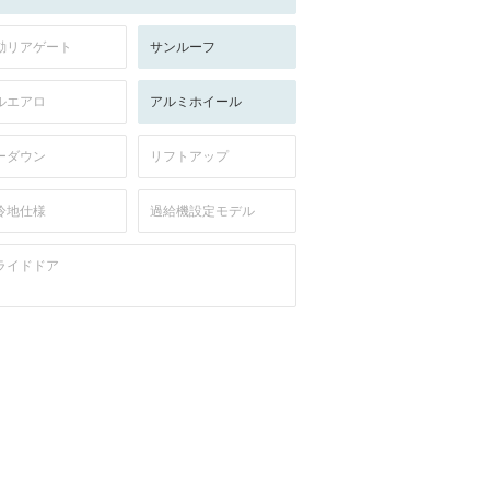
動リアゲート
サンルーフ
ルエアロ
アルミホイール
ーダウン
リフトアップ
冷地仕様
過給機設定モデル
ライドドア