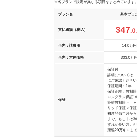
※各プランで設定が異なる項目をまとめています
プラン名
基本プラ
347
.0
支払総額（税込）
※内：諸費用
14
.0
万円
※内：本体価格
333
.0
万
保証付
詳細については、
にご確認ください
保証期間：1年
保証距離：無制限
ロングラン保証1
保証
距離無制限＞ ＋
リッド保証＜保証
初度登録年月から
まで、もしくは3
ずれか長い方。但
距離20万キロま