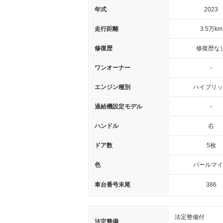
年式
2023
走行距離
3.5万km
修復歴
修復歴な
ワンオーナー
-
エンジン種別
ハイブリッ
過給機設定モデル
-
ハンドル
右
ドア数
5枚
色
パールマイ
車台番号末尾
386
法定整備付
法定整備