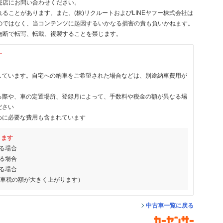
売店にお問い合わせください。
ることがあります。また、(株)リクルートおよびLINEヤフー株式会社は
のではなく、当コンテンツに起因するいかなる損害の責も負いかねます。
無断で転写、転載、複製することを禁じます。
す
しています。自宅への納車をご希望された場合などは、別途納車費用が
る際や、車の定置場所、登録月によって、手数料や税金の額が異なる場
ださい
めに必要な費用も含まれています
ります
る場合
る場合
る場合
動車税の額が大きく上がります）
中古車一覧に戻る