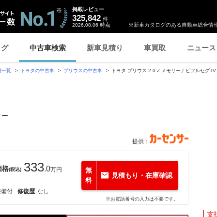
掲載レビュー
325,842
件
時点
※新車カタログのある自動車総合情報
2026.08.06
ログ
中古車検索
新車見積り
車買取
ニュース
種一覧
トヨタの中古車
プリウスの中古車
トヨタ プリウス 2.0 Z メモリーナビフルセグT
ター
提供：
333
価格
.0
万円
無
(税込)
見積もり・在庫確認
料
整備付
修復歴
なし
※お電話番号の入力は不要です。
支