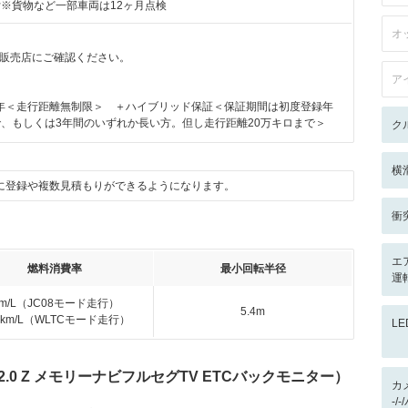
付※貨物など一部車両は12ヶ月点検
オ
販売店にご確認ください。
ア
年＜走行距離無制限＞ ＋ハイブリッド保証＜保証期間は初度登録年
で、もしくは3年間のいずれか長い方。但し走行距離20万キロまで＞
ク
横
に登録や複数見積もりができるようになります。
衝
エ
燃料消費率
最小回転半径
運
km/L（JC08モード走行）
5.4m
.6km/L（WLTCモード走行）
L
.0 Z メモリーナビフルセグTV ETCバックモニター）
カ
-/