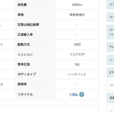
エ
排気量
2000cc
車検
車検整備付
キ
し
定期点検記録簿
-
カ
-/
正規輸入車
-
ド
駆動方式
2WD
T
ミッション
フロアCVT
ミ
乗車定員
5名
ET
ボディタイプ
ハッチバック
カ
禁煙車
-
3
リサイクル
リ済込
電
シ