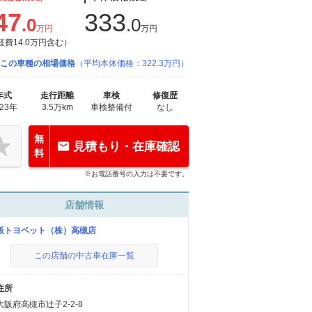
47
333
.0
.0
万円
万円
経費14.0万円含む）
この車種の相場価格
（平均本体価格：322.3万円）
年式
走行距離
車検
修復歴
023年
3.5万km
車検整備付
なし
無
見積もり・在庫確認
料
※お電話番号の入力は不要です。
店舗情報
阪トヨペット（株）高槻店
この店舗の中古車在庫一覧
住所
大阪府高槻市辻子2-2-8