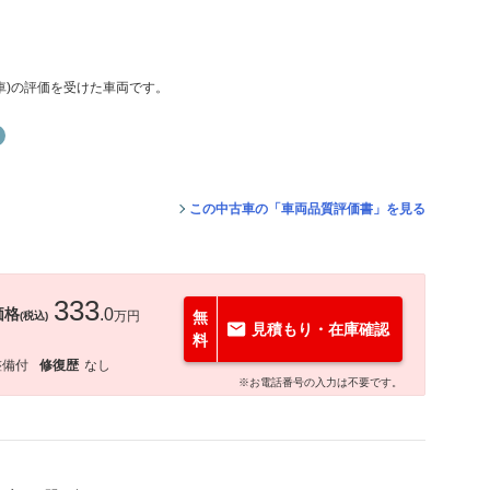
動車)の評価を受けた車両です。
この中古車の「車両品質評価書」を見る
333
価格
.0
万円
無
(税込)
見積もり・在庫確認
料
整備付
修復歴
なし
※お電話番号の入力は不要です。