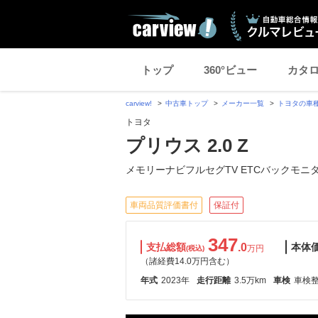
トップ
360°ビュー
カタ
carview!
中古車トップ
メーカー一覧
トヨタの車
トヨタ
プリウス 2.0 Z
メモリーナビフルセグTV ETCバックモニ
車両品質評価書付
保証付
347
支払総額
.0
本体
万円
(税込)
（諸経費14.0万円含む）
年式
2023年
走行距離
3.5万km
車検
車検