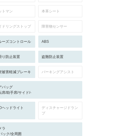
ットマン
本革シート
イドリングストップ
障害物センサー
ルーズコントロール
ABS
滑り防止装置
盗難防止装置
突被害軽減ブレーキ
パーキングアシスト
アバッグ
転席/助手席/サイド/-
EDヘッドライト
ディスチャージドラン
プ
メラ
-/バック/全周囲