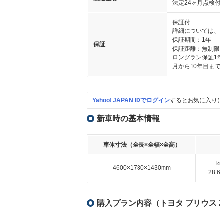
法定24ヶ月点検
保証付
詳細については、
保証期間：1年
保証
保証距離：無制限
ロングラン保証1
月から10年目ま
Yahoo! JAPAN IDでログイン
するとお気に入り
新車時の基本情報
車体寸法（全長×全幅×全高）
-
4600×1780×1430mm
28
購入プラン内容（トヨタ プリウス 2