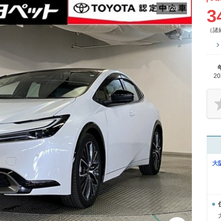
1
/
20
3
（諸
2
大