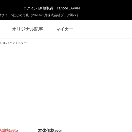
ログイン
[
新規取得
]
Yahoo! JAPAN
サイト5社との比較（2026年2月株式会社プラグ調べ）
オリジナル記事
マイカー
V ETCバックモニター
払総額
本体価格
(税込)
(税込)