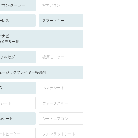
アコン/クーラー
Wエアコン
ーレス
スマートキー
ーナビ
-/-/メモリー他
V:フルセグ
後席モニター
ュージックプレイヤー接続可
C
ベンチシート
列シート
ウォークスルー
動シート
シートエアコン
ートヒーター
フルフラットシート