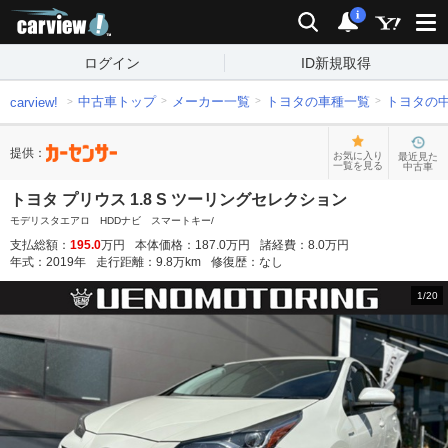
carview!
検索
通知
i
ログイン
ID新規取得
中古車トップ
メーカー一覧
トヨタの車種一覧
トヨタの
carview!
提供：
お気に入り
最近見た
一覧を見る
中古車
トヨタ プリウス 1.8 S ツーリングセレクション
モデリスタエアロ HDDナビ スマートキー/
支払総額：
195.0
万円
本体価格：
187.0
万円
諸経費：
8.0
万円
年式：
2019
年
走行距離：
9.8
万km
修復歴：
なし
1
/
20