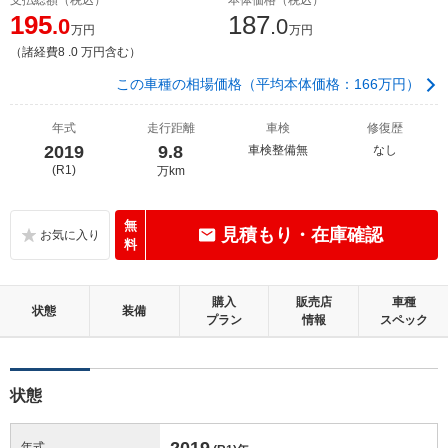
195
187
.0
.0
万円
万円
（諸経費8 .0 万円含む）
この車種の相場価格（平均本体価格：166万円）
年式
走行距離
車検
修復歴
2019
9.8
車検整備無
なし
(R1)
万km
無
見積もり・在庫確認
料
購入
販売店
車種
状態
装備
プラン
情報
スペック
状態
2019
年式