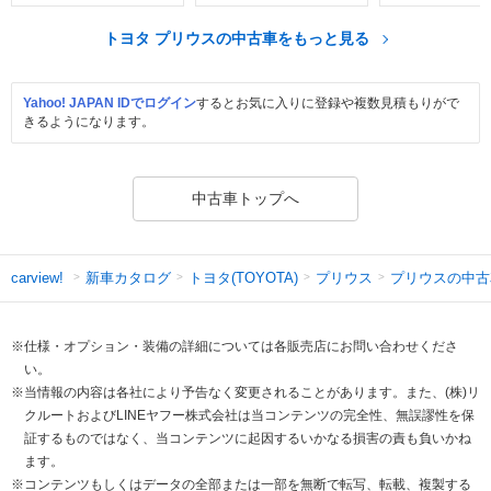
トヨタ プリウスの中古車をもっと見る
Yahoo! JAPAN IDでログイン
するとお気に入りに登録や複数見積もりがで
きるようになります。
中古車トップへ
新車カタログ
トヨタ(TOYOTA)
プリウス
プリウスの中古
carview!
※仕様・オプション・装備の詳細については各販売店にお問い合わせくださ
い。
※当情報の内容は各社により予告なく変更されることがあります。また、(株)リ
クルートおよびLINEヤフー株式会社は当コンテンツの完全性、無誤謬性を保
証するものではなく、当コンテンツに起因するいかなる損害の責も負いかね
ます。
※コンテンツもしくはデータの全部または一部を無断で転写、転載、複製する