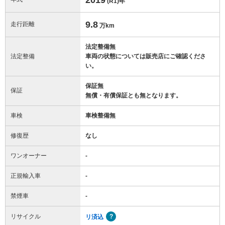
(R1)
年
9.8
走行距離
万km
法定整備無
法定整備
車両の状態については販売店にご確認くださ
い。
保証無
保証
無償・有償保証とも無となります。
車検
車検整備無
修復歴
なし
ワンオーナー
-
正規輸入車
-
禁煙車
-
リサイクル
リ済込