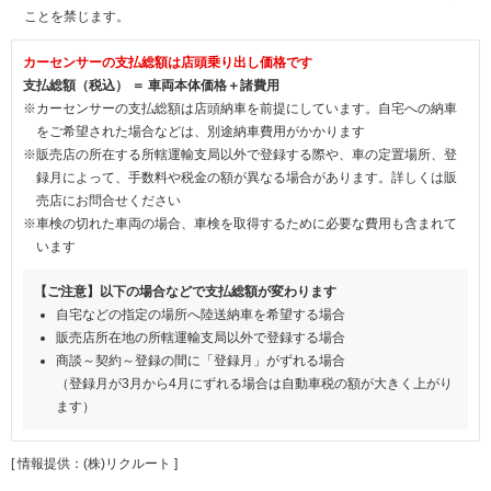
ことを禁じます。
カーセンサーの支払総額は店頭乗り出し価格です
支払総額（税込） ＝ 車両本体価格＋諸費用
※カーセンサーの支払総額は店頭納車を前提にしています。自宅への納車
をご希望された場合などは、別途納車費用がかかります
※販売店の所在する所轄運輸支局以外で登録する際や、車の定置場所、登
録月によって、手数料や税金の額が異なる場合があります。詳しくは販
売店にお問合せください
※車検の切れた車両の場合、車検を取得するために必要な費用も含まれて
います
【ご注意】以下の場合などで支払総額が変わります
自宅などの指定の場所へ陸送納車を希望する場合
販売店所在地の所轄運輸支局以外で登録する場合
商談～契約～登録の間に「登録月」がずれる場合
（登録月が3月から4月にずれる場合は自動車税の額が大きく上がり
ます）
[ 情報提供：(株)リクルート ]