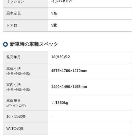
ミッション
インパネCVT
乗車定員
5名
ドア数
5枚
新車時の車種スペック
発売年月
18(H30)/12
車体寸法
4575
×
1760
×
1470
mm
(全長×全幅×全高)
室内寸法
1490
×
1490
×
1195
mm
(全長×全幅×全高)
車両重量
-/-/1360
kg
(AT×MT×CVT)
10・15燃費
-
WLTC燃費
-