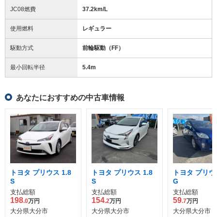
JC08燃費
37.2km/L
使用燃料
レギュラー
駆動方式
前輪駆動（FF）
最小回転半径
5.4
m
あなたにおすすめの中古車情報
トヨタ プリウス 1.8
トヨタ プリウス 1.8
トヨタ プリウス
S
S
G
支払総額
支払総額
支払総額
198
154
59
.0
万円
.2
万円
.7
万円
大分県大分市
大分県大分市
大分県大分市