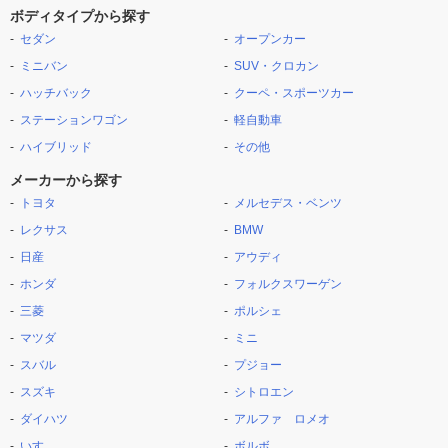
ボディタイプから探す
セダン
オープンカー
ミニバン
SUV・クロカン
ハッチバック
クーペ・スポーツカー
ステーションワゴン
軽自動車
ハイブリッド
その他
メーカーから探す
トヨタ
メルセデス・ベンツ
レクサス
BMW
日産
アウディ
ホンダ
フォルクスワーゲン
三菱
ポルシェ
マツダ
ミニ
スバル
プジョー
スズキ
シトロエン
ダイハツ
アルファ ロメオ
いすゞ
ボルボ