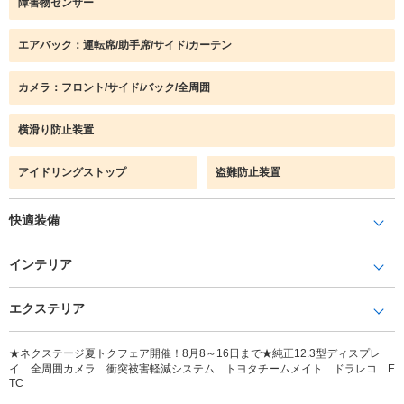
障害物センサー
エアバック：運転席/助手席/サイド/カーテン
カメラ：フロント/サイド/バック/全周囲
横滑り防止装置
アイドリングストップ
盗難防止装置
快適装備
インテリア
エクステリア
★ネクステージ夏トクフェア開催！8月8～16日まで★純正12.3型ディスプレ
イ 全周囲カメラ 衝突被害軽減システム トヨタチームメイト ドラレコ E
TC