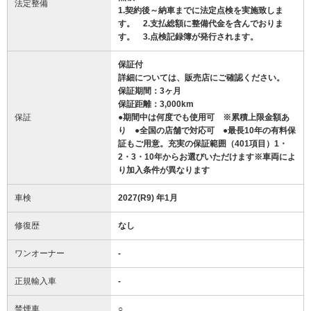
法定整備
1.契約後～納車までに法定点検を実施致しま
す。 2.支払総額に整備代金を含んでおりま
す。 3.点検記録簿が発行されます。
保証付
詳細については、販売店にご確認ください。
保証期間：3ヶ月
保証距離：3,000km
保証
●期間中は何度でも使用可 ※累積上限金額あ
り ●全国の店舗で対応可 ●最長10年の有料保
証もご用意。充実の保証範囲（401項目）1・
2・3・10年からお選びいただけます※車両によ
り加入条件が異なります
車検
2027(R9) 年1月
修復歴
なし
ワンオーナー
-
正規輸入車
-
禁煙車
○