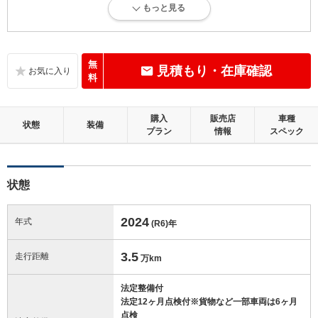
もっと見る
内外装に目立たない多少のキズ、ヘコミが認められる状態です。
内装：
目立たない軽微なダメージはありますが、良好な状態です。
無
見積もり・在庫確認
料
外装：
多少のキズ、ヘコミなどがあります。
購入
販売店
車種
状態
装備
プラン
情報
スペック
修復歴：無
この中古車の「車両品質評価書」を見る
状態
2024
年式
(R6)
年
3.5
走行距離
万km
法定整備付
法定12ヶ月点検付※貨物など一部車両は6ヶ月
点検