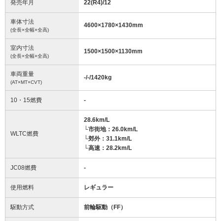
発売年月
22(R4)/12
車体寸法
4600
×
1780
×
1430
mm
(全長×全幅×全高)
室内寸法
1500
×
1500
×
1130
mm
(全長×全幅×全高)
車両重量
-/-/1420
kg
(AT×MT×CVT)
10・15燃費
-
28.6km/L
└市街地：26.0km/L
WLTC燃費
└郊外：31.1km/L
└高速：28.2km/L
JC08燃費
-
使用燃料
レギュラー
駆動方式
前輪駆動（FF）