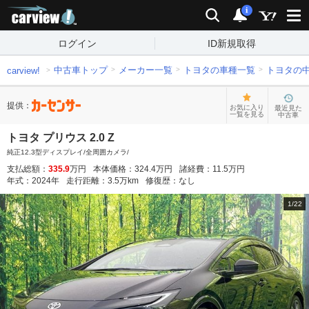
carview!
検索
通知
i
ログイン
ID新規取得
中古車トップ
メーカー一覧
トヨタの車種一覧
トヨタの
carview!
提供：
お気に入り
最近見た
一覧を見る
中古車
トヨタ プリウス 2.0 Z
純正12.3型ディスプレイ/全周囲カメラ/
支払総額：
335.9
万円
本体価格：
324.4
万円
諸経費：
11.5
万円
年式：
2024
年
走行距離：
3.5
万km
修復歴：
なし
1
/
22