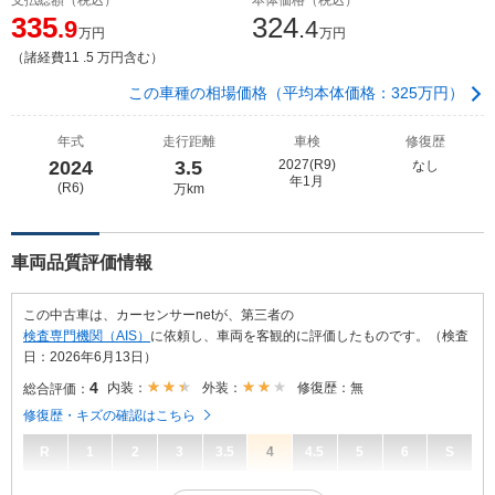
335
324
.9
.4
万円
万円
（諸経費11 .5 万円含む）
この車種の相場価格（平均本体価格：325万円）
年式
走行距離
車検
修復歴
2024
3.5
2027(R9)
なし
年1月
(R6)
万km
車両品質評価情報
この中古車は、カーセンサーnetが、第三者の
検査専門機関（AIS）
に依頼し、車両を客観的に評価したものです。（検査
日：2026年6月13日）
4
内装：
外装：
修復歴：無
総合評価：
修復歴・キズの確認はこちら
R
1
2
3
3.5
4
4.5
5
6
S
4
総合評価：