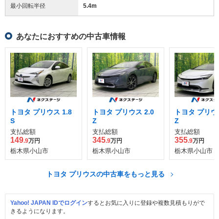
最小回転半径
5.4
m
あなたにおすすめの中古車情報
トヨタ プリウス 1.8
トヨタ プリウス 2.0
トヨタ プリウス
S
Z
Z
支払総額
支払総額
支払総額
149
345
355
.9
万円
.9
万円
.9
万円
栃木県小山市
栃木県小山市
栃木県小山市
トヨタ プリウスの中古車をもっと見る
Yahoo! JAPAN IDでログイン
するとお気に入りに登録や複数見積もりがで
きるようになります。