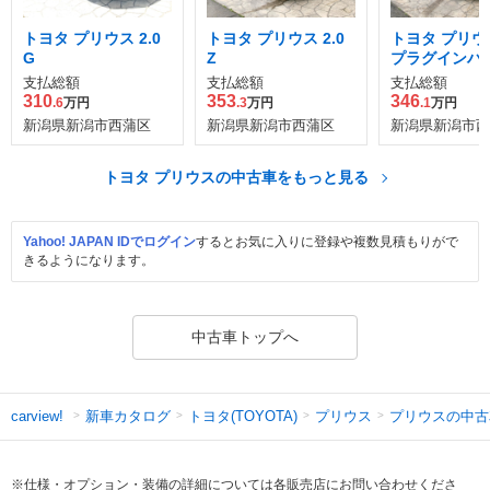
トヨタ プリウス 2.0
トヨタ プリウス 2.0
トヨタ プリウス
G
Z
プラグインハ
ッド Z
支払総額
支払総額
支払総額
310
353
346
.6
万円
.3
万円
.1
万円
新潟県新潟市西蒲区
新潟県新潟市西蒲区
新潟県新潟市西
トヨタ プリウスの中古車をもっと見る
Yahoo! JAPAN IDでログイン
するとお気に入りに登録や複数見積もりがで
きるようになります。
中古車トップへ
新車カタログ
トヨタ(TOYOTA)
プリウス
プリウスの中古
carview!
※仕様・オプション・装備の詳細については各販売店にお問い合わせくださ