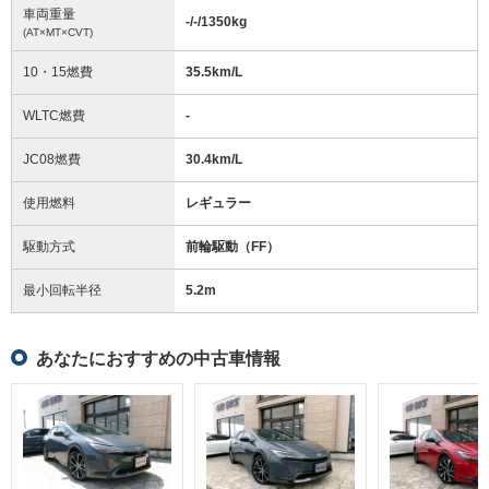
車両重量
-/-/1350
kg
(AT×MT×CVT)
10・15燃費
35.5km/L
WLTC燃費
-
JC08燃費
30.4km/L
使用燃料
レギュラー
駆動方式
前輪駆動（FF）
最小回転半径
5.2
m
あなたにおすすめの中古車情報