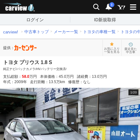
carview!
検索
通知
i
ログイン
ID新規取得
中古車トップ
メーカー一覧
トヨタの車種一覧
トヨタの
carview!
提供：
お気に入り
最近見た
一覧を見る
中古車
トヨタ プリウス 1.8 S
純正ナビ/バックカメラ/HVバッテリー交換済/
支払総額：
58.0
万円
本体価格：
45.0
万円
諸経費：
13.0
万円
年式：
2009
年
走行距離：
13.5
万km
修復歴：
なし
1
/
20