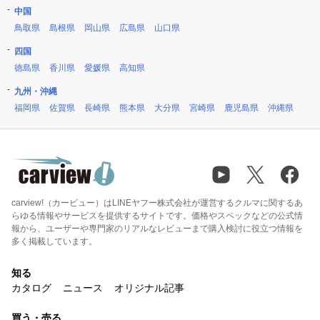
中国
鳥取県
島根県
岡山県
広島県
山口県
四国
徳島県
香川県
愛媛県
高知県
九州・沖縄
福岡県
佐賀県
長崎県
熊本県
大分県
宮崎県
鹿児島県
沖縄県
carview!（カービュー）はLINEヤフー株式会社が運営するクルマに関するあ
らゆる情報やサービスを提供するサイトです。価格やスペックなどの公式情
報から、ユーザーや専門家のリアルなレビューまで購入検討に役立つ情報を
多く掲載しています。
知る
カタログ
ニュース
オリジナル記事
買う・売る