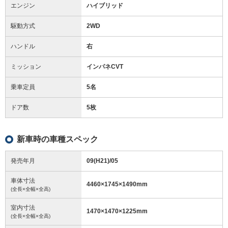
エンジン
ハイブリッド
駆動方式
2WD
ハンドル
右
ミッション
インパネCVT
乗車定員
5名
ドア数
5枚
新車時の車種スペック
発売年月
09(H21)/05
車体寸法
4460
×
1745
×
1490
mm
(全長×全幅×全高)
室内寸法
1470
×
1470
×
1225
mm
(全長×全幅×全高)