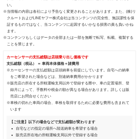
い。
※当情報の内容は各社により予告なく変更されることがあります。また、(株)リ
クルートおよびLINEヤフー株式会社は当コンテンツの完全性、無誤謬性を保
証するものではなく、当コンテンツに起因するいかなる損害の責も負いかね
ます。
※コンテンツもしくはデータの全部または一部を無断で転写、転載、複製する
ことを禁じます。
カーセンサーの支払総額は店頭乗り出し価格です
支払総額（税込） ＝ 車両本体価格＋諸費用
※カーセンサーの支払総額は店頭納車を前提にしています。自宅への納車
をご希望された場合などは、別途納車費用がかかります
※販売店の所在する所轄運輸支局以外で登録する際や、車の定置場所、登
録月によって、手数料や税金の額が異なる場合があります。詳しくは販
売店にお問合せください
※車検の切れた車両の場合、車検を取得するために必要な費用も含まれて
います
【ご注意】以下の場合などで支払総額が変わります
自宅などの指定の場所へ陸送納車を希望する場合
販売店所在地の所轄運輸支局以外で登録する場合