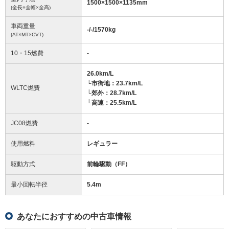
1500
×
1500
×
1135
mm
(全長×全幅×全高)
車両重量
-/-/1570
kg
(AT×MT×CVT)
10・15燃費
-
26.0km/L
└市街地：23.7km/L
WLTC燃費
└郊外：28.7km/L
└高速：25.5km/L
JC08燃費
-
使用燃料
レギュラー
駆動方式
前輪駆動（FF）
最小回転半径
5.4
m
あなたにおすすめの中古車情報