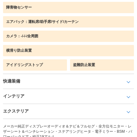
障害物センサー
エアバック：運転席/助手席/サイド/カーテン
カメラ：-/-/-/全周囲
横滑り防止装置
アイドリングストップ
盗難防止装置
快適装備
インテリア
エクステリア
メーカー純正ディスプレーオーディオ＆ナビ＆フルセグ・全方位モニター・レ
ザーシート＆ベンチレーション・ステアリングヒータ・電子ミラー・BSM・パ
ワーバックドア・純正19アルミ