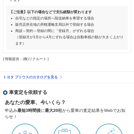
【ご注意】以下の場合などで支払総額が変わります
自宅などの指定の場所へ陸送納車を希望する場合
販売店所在地の所轄運輸支局以外で登録する場合
商談～契約～登録の間に「登録月」がずれる場合
（登録月が3月から4月にずれる場合は自動車税の額が大きく上がり
ます）
[ 情報提供：(株)リクルート ]
トヨタ プリウスのカタログを見る
車査定を依頼する
あなたの愛車、今いくら？
申込み
最短3時間後
に
最大20社
から愛車の査定結果をWebでお知
らせ！