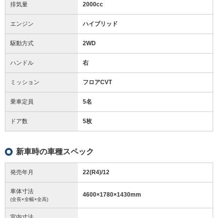
排気量
2000cc
エンジン
ハイブリッド
駆動方式
2WD
ハンドル
右
ミッション
フロアCVT
乗車定員
5名
ドア数
5枚
新車時の車種スペック
発売年月
22(R4)/12
車体寸法
4600
×
1780
×
1430
mm
(全長×全幅×全高)
室内寸法