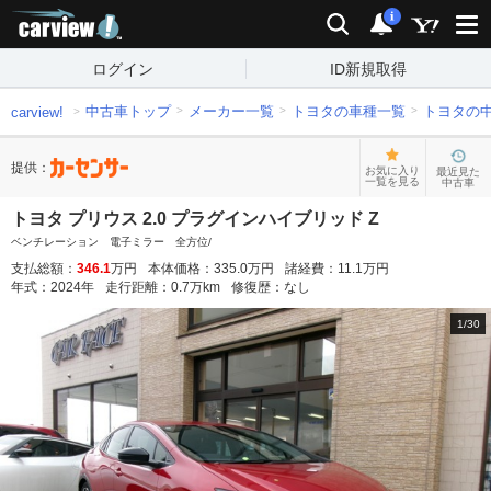
carview!
検索
通知
i
ログイン
ID新規取得
中古車トップ
メーカー一覧
トヨタの車種一覧
トヨタの
carview!
提供：
お気に入り
最近見た
一覧を見る
中古車
トヨタ プリウス 2.0 プラグインハイブリッド Z
ベンチレーション 電子ミラー 全方位/
支払総額：
346.1
万円
本体価格：
335.0
万円
諸経費：
11.1
万円
年式：
2024
年
走行距離：
0.7
万km
修復歴：
なし
1
/
30