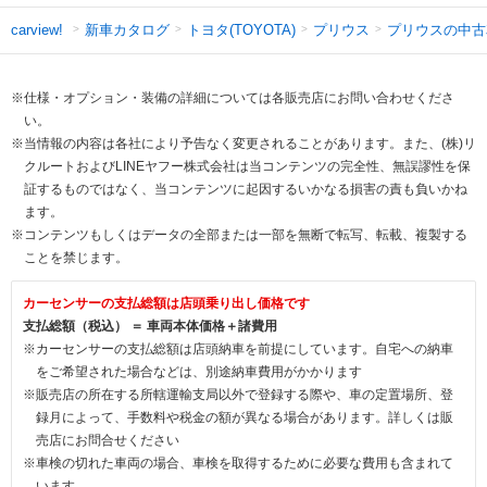
新車カタログ
トヨタ(TOYOTA)
プリウス
プリウスの中古
carview!
※仕様・オプション・装備の詳細については各販売店にお問い合わせくださ
い。
※当情報の内容は各社により予告なく変更されることがあります。また、(株)リ
クルートおよびLINEヤフー株式会社は当コンテンツの完全性、無誤謬性を保
証するものではなく、当コンテンツに起因するいかなる損害の責も負いかね
ます。
※コンテンツもしくはデータの全部または一部を無断で転写、転載、複製する
ことを禁じます。
カーセンサーの支払総額は店頭乗り出し価格です
支払総額（税込） ＝ 車両本体価格＋諸費用
※カーセンサーの支払総額は店頭納車を前提にしています。自宅への納車
をご希望された場合などは、別途納車費用がかかります
※販売店の所在する所轄運輸支局以外で登録する際や、車の定置場所、登
録月によって、手数料や税金の額が異なる場合があります。詳しくは販
売店にお問合せください
※車検の切れた車両の場合、車検を取得するために必要な費用も含まれて
います