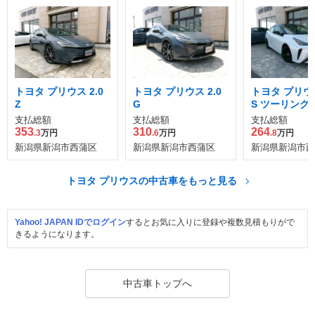
トヨタ プリウス 2.0
トヨタ プリウス 2.0
トヨタ プリウス
Z
G
S ツーリング
ション ブラッ
支払総額
支払総額
支払総額
ィション
353
310
264
.3
万円
.6
万円
.8
万円
新潟県新潟市西蒲区
新潟県新潟市西蒲区
新潟県新潟市西
トヨタ プリウスの中古車をもっと見る
Yahoo! JAPAN IDでログイン
するとお気に入りに登録や複数見積もりがで
きるようになります。
中古車トップへ