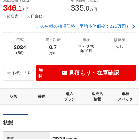
346
335
.1
.0
万円
万円
（諸経費11 .1 万円含む）
この車種の相場価格（平均本体価格：325万円）
年式
走行距離
車検
修復歴
2024
0.7
2027(R9)
なし
年10月
(R6)
万km
無
見積もり・在庫確認
料
購入
販売店
車種
状態
装備
プラン
情報
スペック
状態
2024
年式