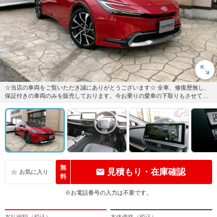
☆当店の車両をご覧いただき誠にありがとうございます☆ 全車、修復歴無し、
保証付きの車両のみを販売しております。今お乗りの愛車の下取りもさせて頂
ます。もちろん価格も限界ま...
無
見積もり・在庫確認
料
※お電話番号の入力は不要です。
支払総額（税込）
本体価格（税込）