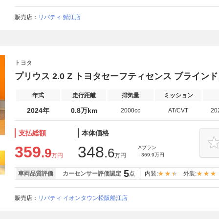
販売店：
リバティ 鯖江店
トヨタ
プリウス 2.0 Z トヨタセーフティセンス ブライン
年式
走行距離
排気量
ミッション
2024年
0.8万km
2000cc
AT/CVT
20
支払総額
本体価格
359
348
Aプラン
.9
.6
万円
万円
: 369.9万円
5
車両品質評価
カーセンサー評価認定
点
内装:
外装:
販売店：
リバティ イオンタウン松阪船江店