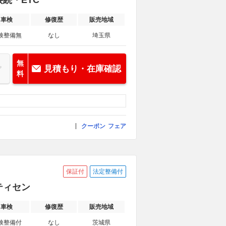
接続・ETC
車検
修復歴
販売地域
検整備無
なし
埼玉県
無
見積もり・在庫確認
料
クーポン
フェア
保証付
法定整備付
フティセン
車検
修復歴
販売地域
検整備付
なし
茨城県