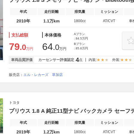
プリウス 1.8 S メモリーナビ・地デジ・Bluetooth
年式
走行距離
排気量
ミッション
2010年
1.1万km
1800cc
AT/CVT
車
Aプラン
支払総額
本体価格
: 84.5万円
79
64
Bプラン
.0
.0
万円
万円
: 85.6万円
4
車両品質評価
カーセンサー評価認定
点
内装:
外装:
販売店：
エル・レカーズ 草加店
トヨタ
プリウス 1.8 A 純正11型ナビ バックカメラ セー
年式
走行距離
排気量
ミッション
2019年
1.2万km
1800cc
AT/CVT
車