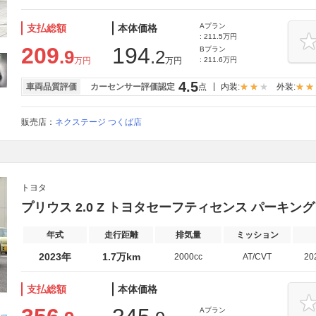
Aプラン
支払総額
本体価格
: 211.5万円
209
194
Bプラン
.9
.2
万円
万円
: 211.6万円
4.5
車両品質評価
カーセンサー評価認定
点
内装:
外装:
販売店：
ネクステージ つくば店
トヨタ
プリウス 2.0 Z トヨタセーフティセンス パーキン
年式
走行距離
排気量
ミッション
2023年
1.7万km
2000cc
AT/CVT
20
支払総額
本体価格
Aプラン