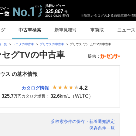
掲載レビュー
325,867
件
時点
※新車カタログのある自動車総合情報
2026.08.06
ログ
中古車検索
新車見積り
車買取
ニュース
種一覧
トヨタの中古車
プリウスの中古車
プリウス ワンセグTVの中古車
ンセグTVの中古車
提供：
リウス の基本情報
4.2
カタログ情報
325.7
32.6
km/L（WLTC）
：
万円
カタログ燃費：
検索条件の保存・新着通知設定
保存条件一覧