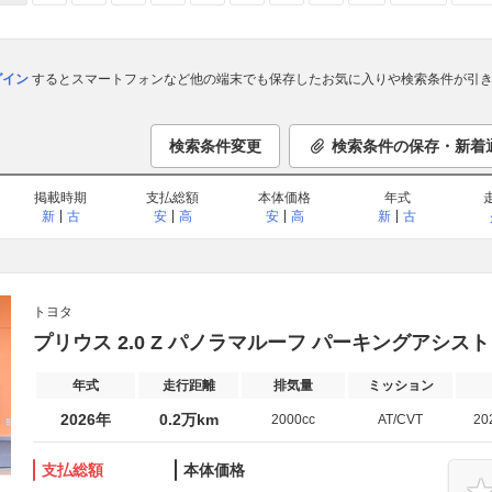
ログイン
するとスマートフォンなど他の端末でも保存したお気に入りや検索条件が引き
検索条件変更
検索条件の保存・新着
掲載時期
支払総額
本体価格
年式
新
古
安
高
安
高
新
古
トヨタ
プリウス 2.0 Z パノラマルーフ パーキングアシスト
年式
走行距離
排気量
ミッション
2026年
0.2万km
2000cc
AT/CVT
20
支払総額
本体価格