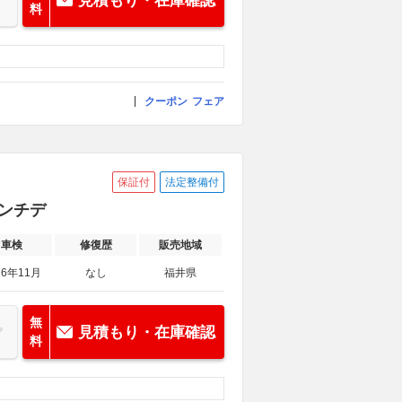
見積もり・在庫確認
料
クーポン
フェア
保証付
法定整備付
インチデ
車検
修復歴
販売地域
26年11月
なし
福井県
無
見積もり・在庫確認
料