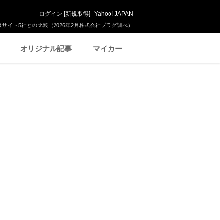
ログイン
[
新規取得
]
Yahoo! JAPAN
サイト5社との比較（2026年2月株式会社プラグ調べ）
オリジナル記事
マイカー