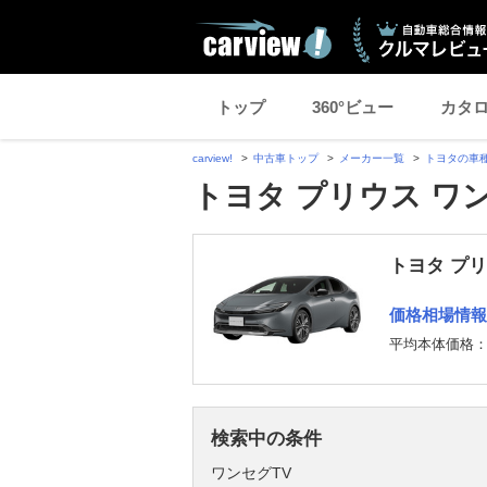
トップ
360°ビュー
カタ
carview!
中古車トップ
メーカー一覧
トヨタの車
トヨタ プリウス ワ
トヨタ プ
価格相場情報
平均本体価格
検索中の条件
ワンセグTV