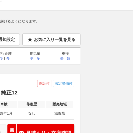
継げるようになります。
通知設定
お気に入り一覧を見る
走行距離
排気量
車検
少
多
少
多
長
短
保証付
法定整備付
 純正12
車検
修復歴
販売地域
29年1月
なし
滋賀県
無