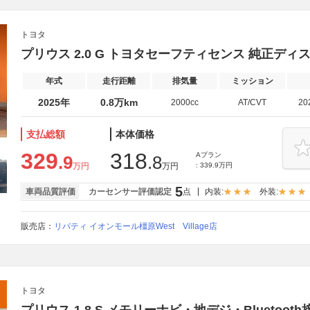
トヨタ
プリウス 2.0 G トヨタセーフティセンス 純正ディ
年式
走行距離
排気量
ミッション
2025年
0.8万km
2000cc
AT/CVT
20
支払総額
本体価格
329
318
Aプラン
.9
.8
万円
万円
: 339.9万円
5
車両品質評価
カーセンサー評価認定
点
内装:
外装:
販売店：
リバティ イオンモール橿原West Village店
トヨタ