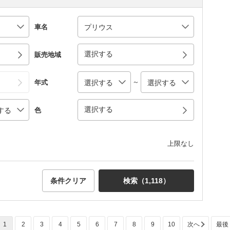
車名
選択する
販売地域
～
年式
選択する
色
上限なし
条件クリア
検索（
1,118
）
1
2
3
4
5
6
7
8
9
10
次へ
最後