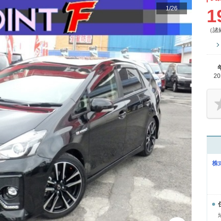
1
/
26
1
（諸
2
株