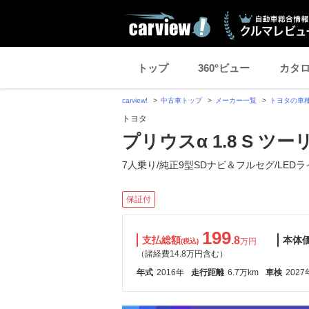
トップ
360°ビュー
カタ
carview!
中古車トップ
メーカー一覧
トヨタの車
トヨタ
プリウスα 1.8 S ツ
7人乗り/純正9型SDナビ＆フルセグ/LEDラ
保証付
199
支払総額
.8
本体
万円
(税込)
（諸経費14.8万円含む）
年式
2016年
走行距離
6.7万km
車検
2027