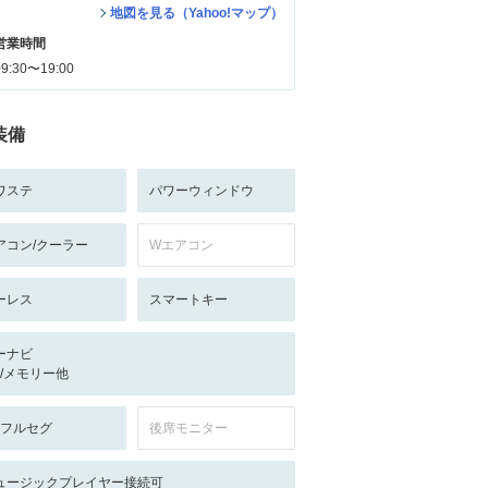
地図を見る（Yahoo!マップ）
営業時間
09:30〜19:00
装備
ワステ
パワーウィンドウ
アコン/クーラー
Wエアコン
ーレス
スマートキー
ーナビ
-/-/メモリー他
V:フルセグ
後席モニター
ュージックプレイヤー接続可