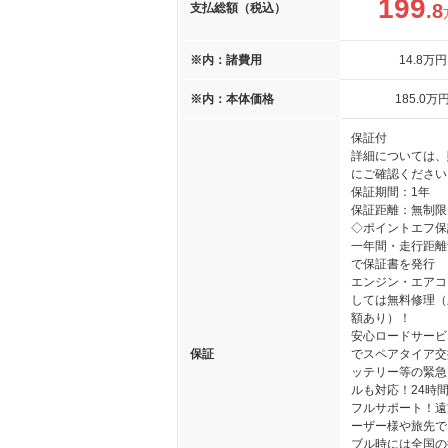
199
.8
支払総額（税込）
※内：諸費用
14
.8
万円
※内：本体価格
185
.0
万
保証付
詳細については、
にご確認ください
保証期間：1年
保証距離：無制限
◇ポイントエフ保
一年間・走行距離
で保証書を発行
エンジン・エアコ
しては無料修理（
額あり）！
安心ロードサービ
保証
でスペアタイア交
ッテリー等の緊急
ルも対応！24時間
フルサポート！遠
ーザー様や旅先で
ブル時には全国の