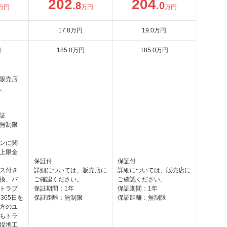
202
204
.8
.0
万円
万円
万円
17
.8
万円
19
.0
万円
円
185
.0
万円
185
.0
万円
販売店
。
証
無制限
ンに関
上限金
保証付
保証付
ス付き
詳細については、販売店に
詳細については、販売店に
換、バ
ご確認ください。
ご確認ください。
トラブ
保証期間：1年
保証期間：1年
365日を
保証距離：無制限
保証距離：無制限
方のユ
もトラ
提携工