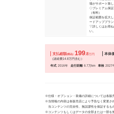
場がサポート致し
◇プレミアム保証
（有料）
保証範囲を拡大し
ードアッププラン
▽詳しくはお尋ね
い。
199
支払総額
.8
本体
万円
(税込)
（諸経費14.8万円含む）
年式
2016年
走行距離
6.7万km
車検
2027
※仕様・オプション・装備の詳細については各販
※当情報の内容は各販売店により予告なく変更され
当コンテンツの完全性、無誤謬性を保証するも
※コンテンツもしくはデータの全部または一部を