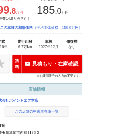
99
185
.8
.0
万円
万円
経費14.8万円含む）
この車種の相場価格
（平均本体価格：106.6万円）
年式
走行距離
車検
修復歴
016年
6.7万km
2027年12月
なし
無
見積もり・在庫確認
料
※お電話番号の入力は不要です。
店舗情報
式会社ポイントエフ本店
この店舗の中古車在庫一覧
住所
埼玉県草加市西町1176-3