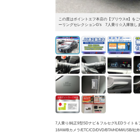
この度はポイントエフ本店の【プリウスα】をご
ーリングセレクションG’s 7人乗り☆入庫致し
7人乗り/純正9型SDナビ＆フルセグ/LEDライト
18AW/Bカメラ/ETC/CD/DVD/BTA/HDMI/USB