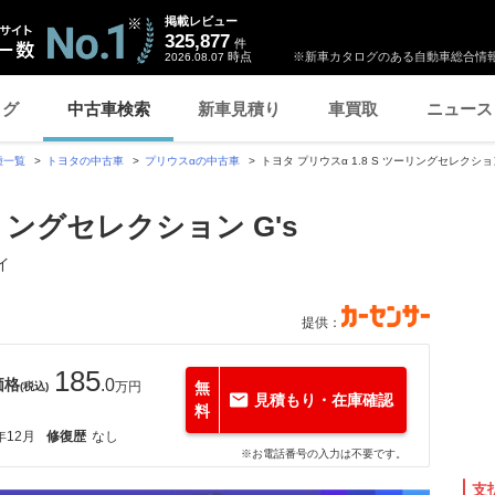
掲載レビュー
325,877
件
時点
※新車カタログのある自動車総合情報
2026.08.07
ログ
中古車検索
新車見積り
車買取
ニュース
種一覧
トヨタの中古車
プリウスαの中古車
トヨタ プリウスα 1.8 S ツーリングセレクショ
ーリングセレクション G's
イ
提供：
185
価格
.0
万円
無
(税込)
見積もり・在庫確認
料
年12月
修復歴
なし
※お電話番号の入力は不要です。
支