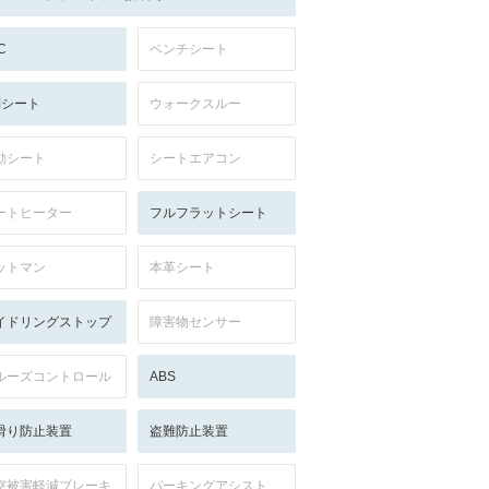
C
ベンチシート
列シート
ウォークスルー
動シート
シートエアコン
ートヒーター
フルフラットシート
ットマン
本革シート
イドリングストップ
障害物センサー
ルーズコントロール
ABS
滑り防止装置
盗難防止装置
突被害軽減ブレーキ
パーキングアシスト