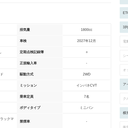
ET
3
排気量
1800cc
車検
2027年12月
電
し
定期点検記録簿
○
シ
正規輸入車
-
オ
ド
駆動方式
2WD
ア
ミッション
インパネCVT
乗車定員
7名
ク
ボディタイプ
ミニバン
横
ラックマ
禁煙車
-
衝