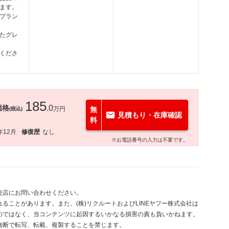
ます。
プラン
たグレ
くださ
185
価格
.0
万円
無
(税込)
見積もり・在庫確認
料
年12月
修復歴
なし
※お電話番号の入力は不要です。
売店にお問い合わせください。
ることがあります。また、(株)リクルートおよびLINEヤフー株式会社は
のではなく、当コンテンツに起因するいかなる損害の責も負いかねます。
無断で転写、転載、複製することを禁じます。