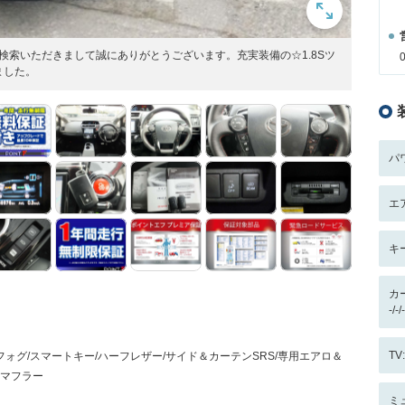
検索いただきまして誠にありがとうございます。充実装備の☆1.8Sツ
ました。
パ
エ
キ
カ
-/
T
＆フォグ/スマートキー/ハーフレザー/サイド＆カーテンSRS/専用エアロ＆
/社外マフラー
ミ