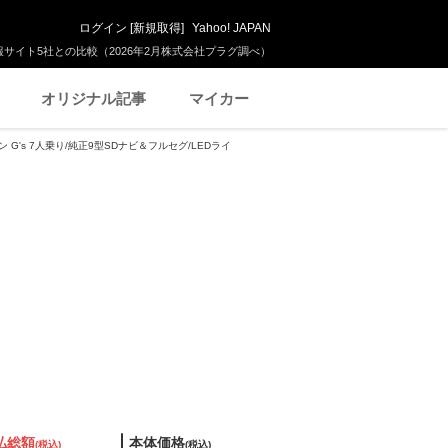
ログイン
[
新規取得
]
Yahoo! JAPAN
サイト5社との比較（2026年2月株式会社プラグ調べ）
オリジナル記事
マイカー
ン G's 7人乗り/純正9型SDナビ＆フルセグ/LEDライ
払総額
本体価格
(税込)
(税込)