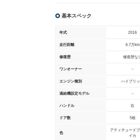
基本スペック
年式
2016
走行距離
6.7万km
修復歴
修復歴な
ワンオーナー
-
エンジン種別
ハイブリッ
過給機設定モデル
-
ハンドル
右
ドア数
5枚
アティチュードブ
色
イカ