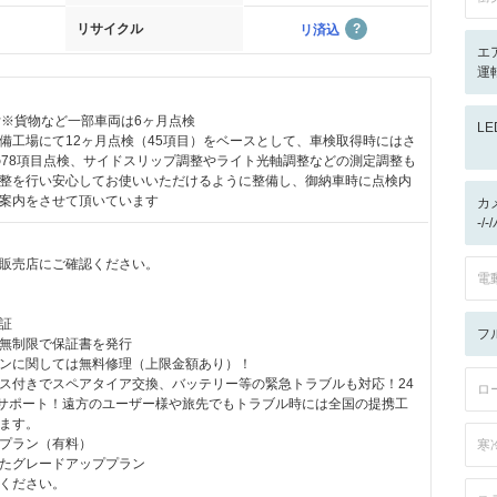
リサイクル
リ済込
エ
運
付※貨物など一部車両は6ヶ月点検
L
備工場にて12ヶ月点検（45項目）をベースとして、車検取得時にはさ
の78項目点検、サイドスリップ調整やライト光軸調整などの測定調整も
整を行い安心してお使いいただけるように整備し、御納車時に点検内
案内をさせて頂いています
カ
-/
販売店にご確認ください。
電
証
フ
無制限で保証書を発行
ンに関しては無料修理（上限金額あり）！
ス付きでスペアタイア交換、バッテリー等の緊急トラブルも対応！24
ロ
ルサポート！遠方のユーザー様や旅先でもトラブル時には全国の提携工
ます。
プラン（有料）
寒
たグレードアッププラン
ください。