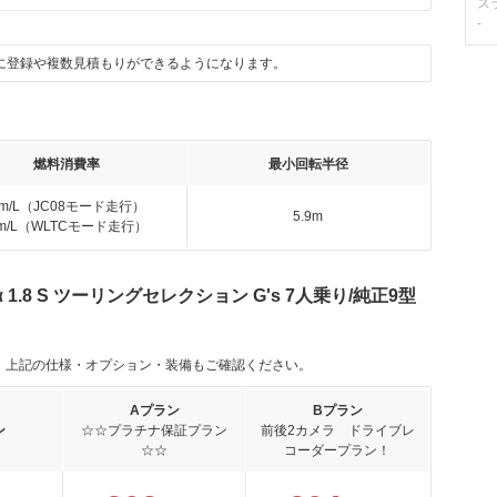
ス
-
に登録や複数見積もりができるようになります。
燃料消費率
最小回転半径
km/L（JC08モード走行）
5.9m
km/L（WLTCモード走行）
.8 S ツーリングセレクション G's 7人乗り/純正9型
。上記の仕様・オプション・装備もご確認ください。
Aプラン
Bプラン
ン
☆☆プラチナ保証プラン
前後2カメラ ドライブレ
☆☆
コーダープラン！