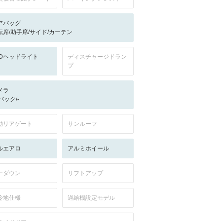
アバッグ
転席/助手席/サイド/カーテン
EDヘッドライト
ディスチャージドラン
プ
メラ
-/バック/-
動リアゲート
サンルーフ
ルエアロ
アルミホイール
ーダウン
リフトアップ
冷地仕様
過給機設定モデル