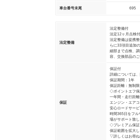
車台番号末尾
695
法定整備付
法定12ヶ月点検
法定整備は提携整
法定整備
らに33項目追加
細部まで点検、調
容、交換部品のご
保証付
詳細については、
保証期間：1年
保証距離：無制限
◇ポイントエフ保
一年間・走行距離
保証
エンジン・エアコ
安心ロードサービ
時間365日をフ
場がサポート致し
◇プレミアム保証
保証範囲を拡大し
▽詳しくはお尋ね