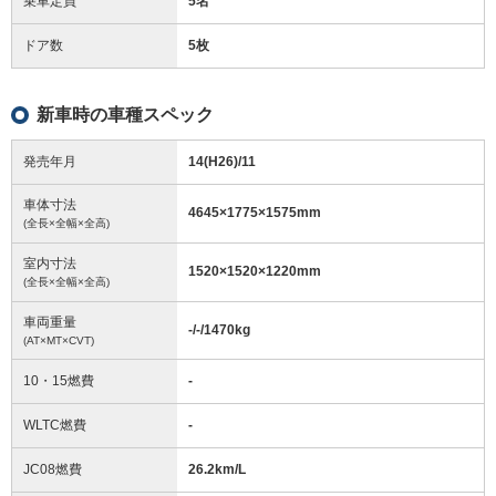
乗車定員
5名
ドア数
5枚
新車時の車種スペック
発売年月
14(H26)/11
車体寸法
4645
×
1775
×
1575
mm
(全長×全幅×全高)
室内寸法
1520
×
1520
×
1220
mm
(全長×全幅×全高)
車両重量
-/-/1470
kg
(AT×MT×CVT)
10・15燃費
-
WLTC燃費
-
JC08燃費
26.2km/L