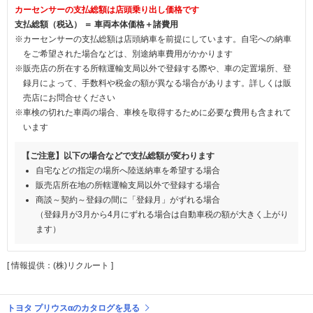
カーセンサーの支払総額は店頭乗り出し価格です
支払総額（税込） ＝ 車両本体価格＋諸費用
※カーセンサーの支払総額は店頭納車を前提にしています。自宅への納車
をご希望された場合などは、別途納車費用がかかります
※販売店の所在する所轄運輸支局以外で登録する際や、車の定置場所、登
録月によって、手数料や税金の額が異なる場合があります。詳しくは販
売店にお問合せください
※車検の切れた車両の場合、車検を取得するために必要な費用も含まれて
います
【ご注意】以下の場合などで支払総額が変わります
自宅などの指定の場所へ陸送納車を希望する場合
販売店所在地の所轄運輸支局以外で登録する場合
商談～契約～登録の間に「登録月」がずれる場合
（登録月が3月から4月にずれる場合は自動車税の額が大きく上がり
ます）
[ 情報提供：(株)リクルート ]
トヨタ プリウスαのカタログを見る