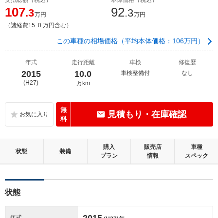
107
92
.3
.3
万円
万円
（諸経費15 .0 万円含む）
この車種の相場価格（平均本体価格：106万円）
年式
走行距離
車検
修復歴
2015
10.0
車検整備付
なし
(H27)
万km
無
見積もり・在庫確認
料
購入
販売店
車種
状態
装備
プラン
情報
スペック
状態
2015
年式