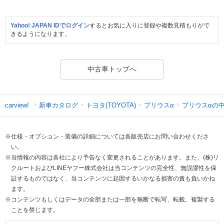
Yahoo! JAPAN IDでログイン
するとお気に入りに登録や複数見積もりがで
きるようになります。
中古車トップへ
新車カタログ
トヨタ(TOYOTA)
プリウスα
プリウスαの
carview!
※仕様・オプション・装備の詳細については各販売店にお問い合わせくださ
い。
※当情報の内容は各社により予告なく変更されることがあります。また、(株)リ
クルートおよびLINEヤフー株式会社は当コンテンツの完全性、無誤謬性を保
証するものではなく、当コンテンツに起因するいかなる損害の責も負いかね
ます。
※コンテンツもしくはデータの全部または一部を無断で転写、転載、複製する
ことを禁じます。