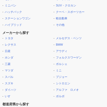
ミニバン
SUV・クロカン
ハッチバック
クーペ・スポーツカー
ステーションワゴン
軽自動車
ハイブリッド
その他
メーカーから探す
トヨタ
メルセデス・ベンツ
レクサス
BMW
日産
アウディ
ホンダ
フォルクスワーゲン
三菱
ポルシェ
マツダ
ミニ
スバル
プジョー
スズキ
シトロエン
ダイハツ
アルファ ロメオ
いすゞ
ボルボ
都道府県から探す