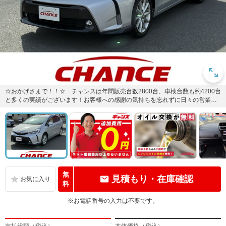
☆おかげさまで！！☆ チャンスは年間販売台数2800台、車検台数も約4200台
と多くの実績がございます！お客様への感謝の気持ちを忘れずに日々の営業活
動に取り組んでいます。...
無
見積もり・在庫確認
料
※お電話番号の入力は不要です。
支払総額（税込）
本体価格（税込）