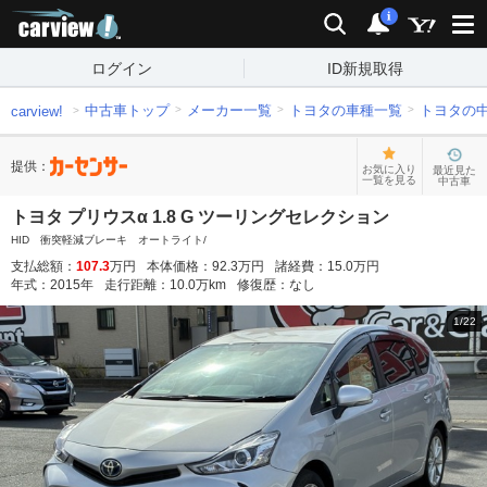
carview!
検索
通知
i
ログイン
ID新規取得
中古車トップ
メーカー一覧
トヨタの車種一覧
トヨタの
carview!
提供：
お気に入り
最近見た
一覧を見る
中古車
トヨタ プリウスα 1.8 G ツーリングセレクション
HID 衝突軽減ブレーキ オートライト/
支払総額：
107.3
万円
本体価格：
92.3
万円
諸経費：
15.0
万円
年式：
2015
年
走行距離：
10.0
万km
修復歴：
なし
1
/
22