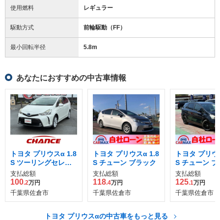
使用燃料
レギュラー
駆動方式
前輪駆動（FF）
最小回転半径
5.8
m
あなたにおすすめの中古車情報
トヨタ プリウスα 1.8
トヨタ プリウスα 1.8
トヨタ プリウス
S ツーリングセレク
S チューン ブラック
S チューン 
ション
支払総額
支払総額
支払総額
100
118
125
.2
万円
.4
万円
.1
万円
千葉県佐倉市
千葉県佐倉市
千葉県佐倉市
トヨタ プリウスαの中古車をもっと見る