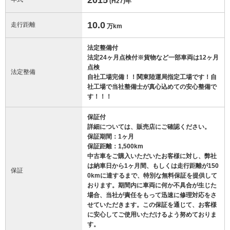
(H27)
年
10.0
走行距離
万km
法定整備付
法定24ヶ月点検付※貨物など一部車両は12ヶ月
点検
法定整備
自社工場完備！！関東陸運局指定工場です！自
社工場で当社整備士が真心込めての安心整備で
す！！！
保証付
詳細については、販売店にご確認ください。
保証期間：1ヶ月
保証距離：1,500km
中古車をご購入いただいたお客様に対し、弊社
は納車日から1ヶ月間、もしくは走行距離が150
保証
0kmに達するまで、特別な無料保証を提供して
おります。期間内に車両に何か不具合が生じた
場合、当社が責任をもって迅速に修理対応をさ
せていただきます。この保証を通じて、お客様
に安心してご使用いただけるよう努めておりま
す。