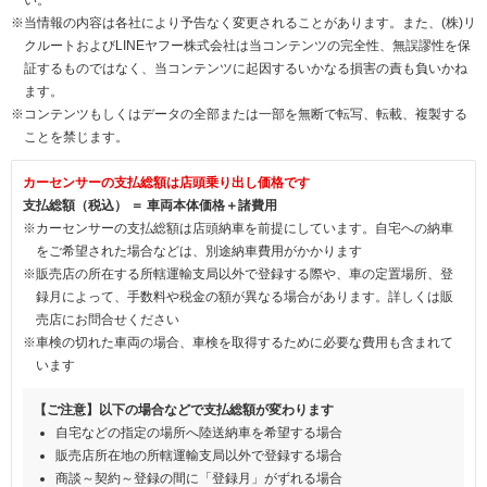
※当情報の内容は各社により予告なく変更されることがあります。また、(株)リ
クルートおよびLINEヤフー株式会社は当コンテンツの完全性、無誤謬性を保
証するものではなく、当コンテンツに起因するいかなる損害の責も負いかね
ます。
※コンテンツもしくはデータの全部または一部を無断で転写、転載、複製する
ことを禁じます。
カーセンサーの支払総額は店頭乗り出し価格です
支払総額（税込） ＝ 車両本体価格＋諸費用
※カーセンサーの支払総額は店頭納車を前提にしています。自宅への納車
をご希望された場合などは、別途納車費用がかかります
※販売店の所在する所轄運輸支局以外で登録する際や、車の定置場所、登
録月によって、手数料や税金の額が異なる場合があります。詳しくは販
売店にお問合せください
※車検の切れた車両の場合、車検を取得するために必要な費用も含まれて
います
【ご注意】以下の場合などで支払総額が変わります
自宅などの指定の場所へ陸送納車を希望する場合
販売店所在地の所轄運輸支局以外で登録する場合
商談～契約～登録の間に「登録月」がずれる場合