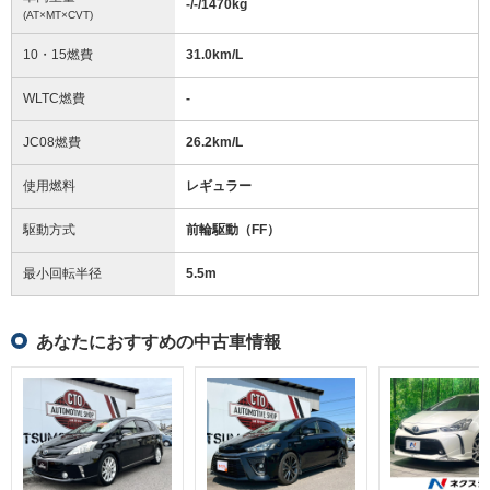
-/-/1470
kg
(AT×MT×CVT)
10・15燃費
31.0km/L
WLTC燃費
-
JC08燃費
26.2km/L
使用燃料
レギュラー
駆動方式
前輪駆動（FF）
最小回転半径
5.5
m
あなたにおすすめの中古車情報