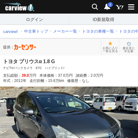
carview!
検索
通知
i
ログイン
ID新規取得
中古車トップ
メーカー一覧
トヨタの車種一覧
トヨタの
carview!
提供：
お気に入り
最近見た
一覧を見る
中古車
トヨタ プリウスα 1.8 G
ナビTV/バックカメラ ETC ハイブリッド/
支払総額：
39.0
万円
本体価格：
37.0
万円
諸経費：
2.0
万円
年式：
2012
年
走行距離：
15.6
万km
修復歴：
なし
1
/
20