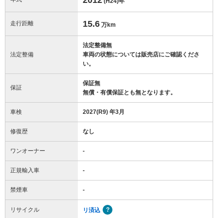
(H24)
年
15.6
走行距離
万km
法定整備無
法定整備
車両の状態については販売店にご確認くださ
い。
保証無
保証
無償・有償保証とも無となります。
車検
2027(R9) 年3月
修復歴
なし
ワンオーナー
-
正規輸入車
-
禁煙車
-
リサイクル
リ済込