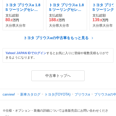
トヨタ プリウスα 1.8
トヨタ プリウスα 1.8
トヨタ プリウス
S ツーリングセレク
S ツーリングセレク
S ツーリング
ション
ション G's
ション
支払総額
支払総額
支払総額
80
188
139
.0
万円
.0
万円
.9
万円
大分県大分市
大分県大分市
大分県大分市
トヨタ プリウスαの中古車をもっと見る
Yahoo! JAPAN IDでログイン
するとお気に入りに登録や複数見積もりがで
きるようになります。
中古車トップへ
新車カタログ
トヨタ(TOYOTA)
プリウスα
プリウスαの
carview!
※仕様・オプション・装備の詳細については各販売店にお問い合わせくださ
い。