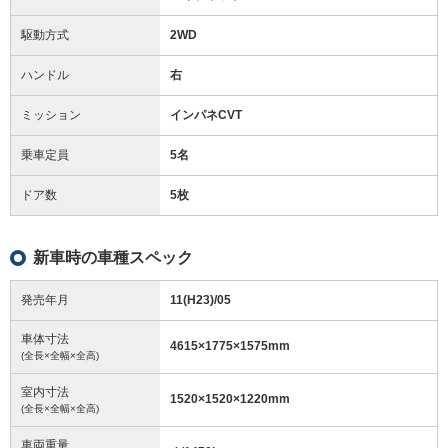
駆動方式
2WD
ハンドル
右
ミッション
インパネCVT
乗車定員
5名
ドア数
5枚
新車時の車種スペック
発売年月
11(H23)/05
車体寸法
4615
×
1775
×
1575
mm
(全長×全幅×全高)
室内寸法
1520
×
1520
×
1220
mm
(全長×全幅×全高)
車両重量