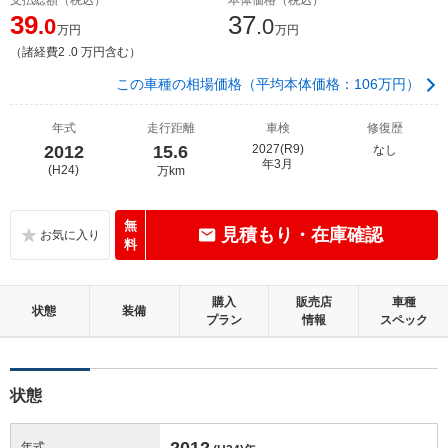
39
37
.0
.0
万円
万円
（諸経費2 .0 万円含む）
この車種の相場価格（平均本体価格：106万円）
年式
走行距離
車検
修復歴
2012
15.6
2027(R9)
なし
年3月
(H24)
万km
無
見積もり・在庫確認
料
購入
販売店
車種
状態
装備
プラン
情報
スペック
状態
2012
年式