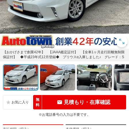
【おかげさまで創業42年】 【JAAA鑑定証付】 【全車1ヶ月走行距離無制限
保証付】 ◆平成23年式12月登録◆ プリウスα入庫しました♪ グレード：S
無
見積もり・在庫確認
料
※お電話番号の入力は不要です。
支払総額（税込）
本体価格（税込）