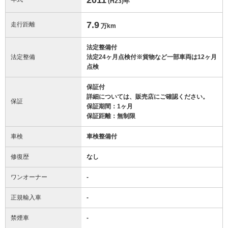
(H23)
年
7.9
走行距離
万km
法定整備付
法定整備
法定24ヶ月点検付※貨物など一部車両は12ヶ月
点検
保証付
詳細については、販売店にご確認ください。
保証
保証期間：1ヶ月
保証距離：無制限
車検
車検整備付
修復歴
なし
ワンオーナー
-
正規輸入車
-
禁煙車
-