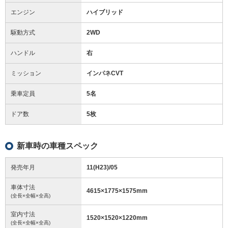
エンジン
ハイブリッド
駆動方式
2WD
ハンドル
右
ミッション
インパネCVT
乗車定員
5名
ドア数
5枚
新車時の車種スペック
発売年月
11(H23)/05
車体寸法
4615
×
1775
×
1575
mm
(全長×全幅×全高)
室内寸法
1520
×
1520
×
1220
mm
(全長×全幅×全高)