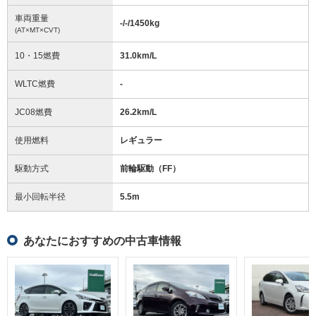
車両重量
-/-/1450
kg
(AT×MT×CVT)
10・15燃費
31.0km/L
WLTC燃費
-
JC08燃費
26.2km/L
使用燃料
レギュラー
駆動方式
前輪駆動（FF）
最小回転半径
5.5
m
あなたにおすすめの中古車情報