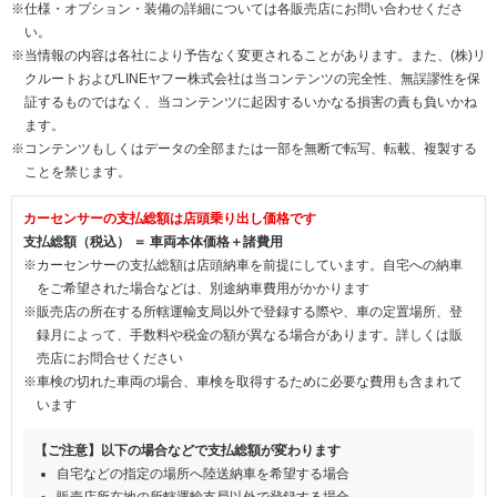
※仕様・オプション・装備の詳細については各販売店にお問い合わせくださ
い。
※当情報の内容は各社により予告なく変更されることがあります。また、(株)リ
クルートおよびLINEヤフー株式会社は当コンテンツの完全性、無誤謬性を保
証するものではなく、当コンテンツに起因するいかなる損害の責も負いかね
ます。
※コンテンツもしくはデータの全部または一部を無断で転写、転載、複製する
ことを禁じます。
カーセンサーの支払総額は店頭乗り出し価格です
支払総額（税込） ＝ 車両本体価格＋諸費用
※カーセンサーの支払総額は店頭納車を前提にしています。自宅への納車
をご希望された場合などは、別途納車費用がかかります
※販売店の所在する所轄運輸支局以外で登録する際や、車の定置場所、登
録月によって、手数料や税金の額が異なる場合があります。詳しくは販
売店にお問合せください
※車検の切れた車両の場合、車検を取得するために必要な費用も含まれて
います
【ご注意】以下の場合などで支払総額が変わります
自宅などの指定の場所へ陸送納車を希望する場合
販売店所在地の所轄運輸支局以外で登録する場合