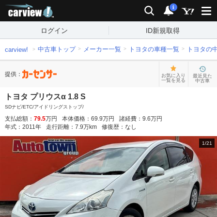
carview!
検索
通知
i
ログイン
ID新規取得
中古車トップ
メーカー一覧
トヨタの車種一覧
トヨタの
carview!
提供：
お気に入り
最近見た
一覧を見る
中古車
トヨタ プリウスα 1.8 S
SDナビ/ETC/アイドリングストップ/
支払総額：
79.5
万円
本体価格：
69.9
万円
諸経費：
9.6
万円
年式：
2011
年
走行距離：
7.9
万km
修復歴：
なし
1
/
21