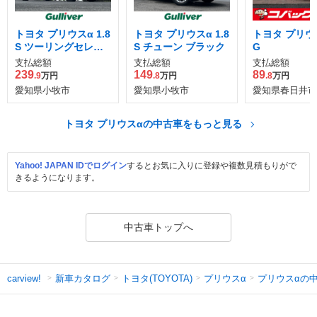
トヨタ プリウスα 1.8
トヨタ プリウスα 1.8
トヨタ プリウス
S ツーリングセレク
S チューン ブラック
G
ション G's
支払総額
支払総額
支払総額
239
149
89
.9
万円
.8
万円
.8
万円
愛知県小牧市
愛知県小牧市
愛知県春日井市
トヨタ プリウスαの中古車をもっと見る
Yahoo! JAPAN IDでログイン
するとお気に入りに登録や複数見積もりがで
きるようになります。
中古車トップへ
新車カタログ
トヨタ(TOYOTA)
プリウスα
プリウスαの
carview!