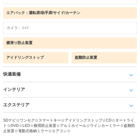
エアバック：運転席/助手席/サイド/カーテン
カメラ：-/-/-/-
横滑り防止装置
アイドリングストップ
盗難防止装置
快適装備
インテリア
エクステリア
SDナビ☆ワンセグ☆スマートキー☆アイドリングストップ☆CD☆オートライ
ト☆DVD☆LED☆横滑防止装置☆アルミホイール☆ウインカーミラー☆盗難防
止装置☆電動式格納ミラー☆エアコン☆