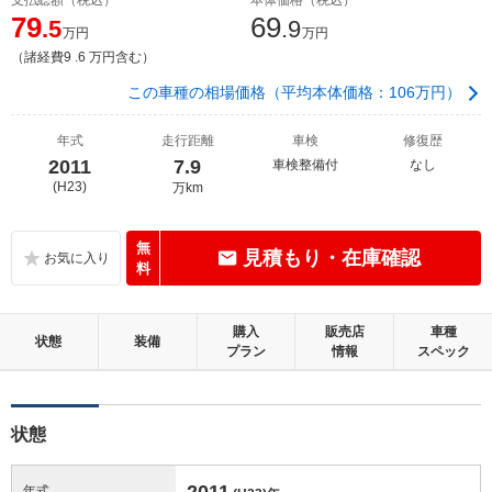
79
69
.5
.9
万円
万円
（諸経費9 .6 万円含む）
この車種の相場価格（平均本体価格：106万円）
年式
走行距離
車検
修復歴
2011
7.9
車検整備付
なし
(H23)
万km
無
見積もり・在庫確認
料
購入
販売店
車種
状態
装備
プラン
情報
スペック
状態
2011
年式