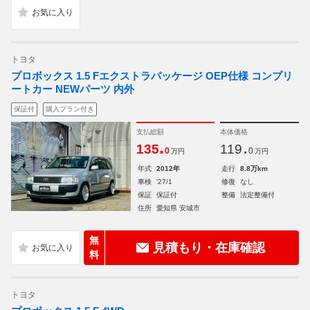
トヨタ
プロボックス 1.5 Fエクストラパッケージ OEP仕様 コンプリ
ートカー NEWパーツ 内外
保証付
購入プラン付き
支払総額
本体価格
.
.
135
119
0
0
万円
万円
年式
2012年
走行
8.8万km
車検
'27/1
修復
なし
保証
保証付
整備
法定整備付
住所
愛知県 安城市
無
見積もり・在庫確認
料
トヨタ