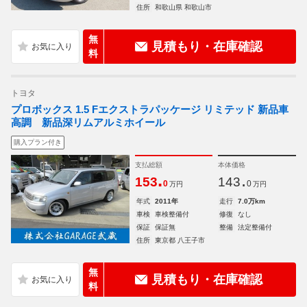
住所
和歌山県 和歌山市
無
見積もり・在庫確認
料
トヨタ
プロボックス 1.5 Fエクストラパッケージ リミテッド 新品車
高調 新品深リムアルミホイール
購入プラン付き
支払総額
本体価格
.
.
153
143
0
0
万円
万円
年式
2011年
走行
7.0万km
車検
車検整備付
修復
なし
保証
保証無
整備
法定整備付
住所
東京都 八王子市
無
見積もり・在庫確認
料