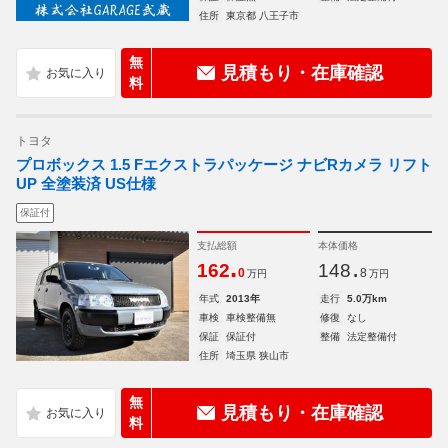
住所
東京都 八王子市
無
見積もり・在庫確認
料
トヨタ
プロボックス 1.5 Fエクストラパッケージ ナビRカメラ リフト
UP 全塗装済 US仕様
保証付
支払総額
本体価格
.
.
162
148
0
8
万円
万円
年式
2013年
走行
5.0万km
車検
車検整備無
修復
なし
保証
保証付
整備
法定整備付
住所
埼玉県 狭山市
無
見積もり・在庫確認
料