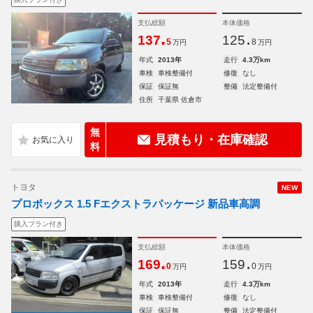
支払総額
本体価格
.
.
137
125
5
8
万円
万円
年式
2013年
走行
4.3万km
車検
車検整備付
修復
なし
保証
保証無
整備
法定整備付
住所
千葉県 佐倉市
無
見積もり・在庫確認
料
トヨタ
NEW
プロボックス 1.5 Fエクストラパッケージ 新品車高調
購入プラン付き
支払総額
本体価格
.
.
169
159
0
0
万円
万円
年式
2013年
走行
4.3万km
車検
車検整備付
修復
なし
保証
保証無
整備
法定整備付