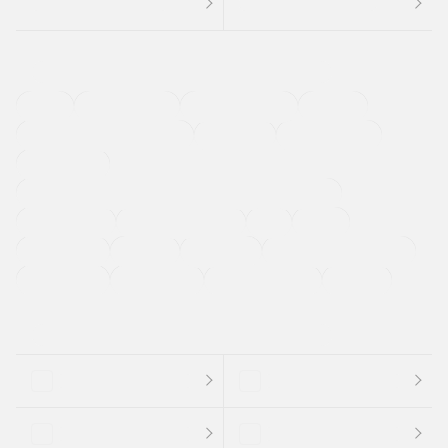
４ＷＤ
定期点検記録簿
ワンオーナーカー
福祉車両
メーカー系販売店取り扱い車
修復歴無し
アルミホイール
寒冷地仕様車
過給機設定モデル（ターボ・スーパーチャージャーなど)
ETC
CDプレーヤー
カーナビゲーション
禁煙車
法定整備付き
保証付き
エアバッグ
ディスチャージドランプ
支払総顔あり
クーポンあり
車両品質評価書付
新着車両