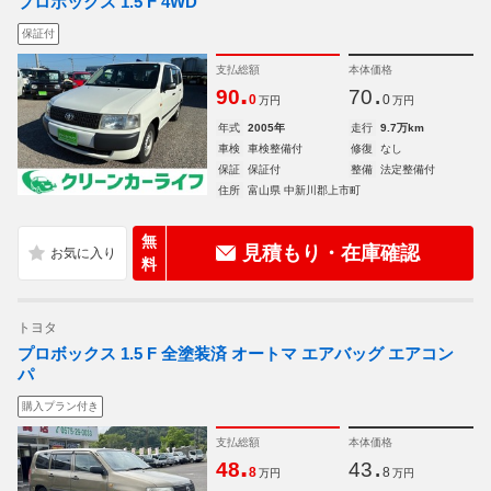
プロボックス 1.5 F 4WD
保証付
支払総額
本体価格
.
.
90
70
0
0
万円
万円
年式
2005年
走行
9.7万km
車検
車検整備付
修復
なし
保証
保証付
整備
法定整備付
住所
富山県 中新川郡上市町
無
見積もり・在庫確認
料
トヨタ
プロボックス 1.5 F 全塗装済 オートマ エアバッグ エアコン
パ
購入プラン付き
支払総額
本体価格
.
.
48
43
8
8
万円
万円