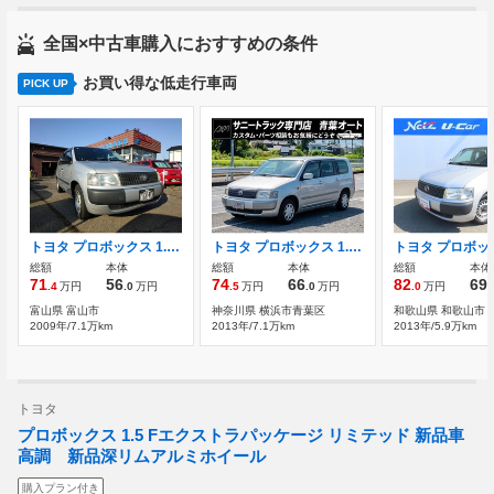
全国×中古車購入におすすめの条件
お買い得な低走行車両
PICK UP
トヨタ プロボックス 1.5 Fエクストラパッケージ
トヨタ プロボックス 1.5 Fエクストラパッケージ ナビ/地デジTV/バックカメラ/ETC/パワーウ
総額
本体
総額
本体
総額
本体
71
56
74
66
82
69
.4
万円
.0
万円
.5
万円
.0
万円
.0
万円
.
富山県 富山市
神奈川県 横浜市青葉区
和歌山県 和歌山市
2009年/7.1万km
2013年/7.1万km
2013年/5.9万km
トヨタ
プロボックス 1.5 Fエクストラパッケージ リミテッド 新品車
高調 新品深リムアルミホイール
購入プラン付き