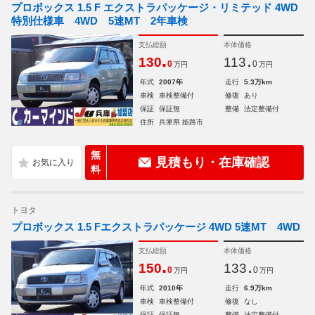
プロボックス 1.5 F エクストラパッケージ・リミテッド 4WD
特別仕様車 4WD 5速MT 2年車検
支払総額
本体価格
.
.
130
113
0
0
万円
万円
年式
2007年
走行
5.3万km
車検
車検整備付
修復
あり
保証
保証無
整備
法定整備付
住所
兵庫県 姫路市
無
見積もり・在庫確認
料
トヨタ
プロボックス 1.5 Fエクストラパッケージ 4WD 5速MT 4WD
支払総額
本体価格
.
.
150
133
0
0
万円
万円
年式
2010年
走行
6.9万km
車検
車検整備付
修復
なし
保証
保証無
整備
法定整備付