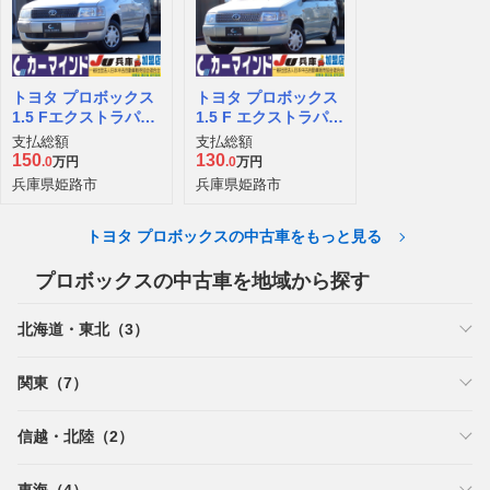
トヨタ プロボックス
トヨタ プロボックス
1.5 Fエクストラパッ
1.5 F エクストラパッ
ケージ 4WD
ケージ・リミテッド
支払総額
支払総額
4WD
150
130
.0
万円
.0
万円
兵庫県姫路市
兵庫県姫路市
トヨタ プロボックスの中古車をもっと見る
プロボックスの中古車を地域から探す
北海道・東北（3）
関東（7）
信越・北陸（2）
東海（4）