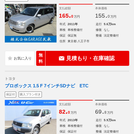
支払総額
本体価格
.
.
165
155
0
0
万円
万円
年式
2011年
走行
5.6万km
車検
車検整備付
修復
なし
保証
保証無
整備
法定整備付
住所
東京都 八王子市
無
見積もり・在庫確認
料
トヨタ
プロボックス 1.5 F 7インチSDナビ ETC
保証付
購入プラン付き
支払総額
本体価格
.
.
82
69
0
8
万円
万円
年式
2013年
走行
5.9万km
車検
車検整備付
修復
なし
保証
保証付
整備
法定整備付