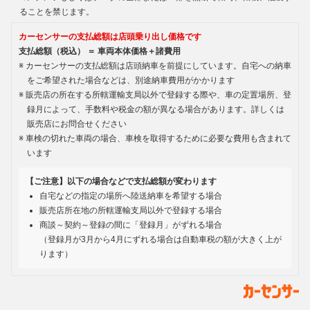
ることを禁じます。
カーセンサーの支払総額は店頭乗り出し価格です
支払総額（税込） ＝ 車両本体価格＋諸費用
カーセンサーの支払総額は店頭納車を前提にしています。自宅への納車
をご希望された場合などは、別途納車費用がかかります
販売店の所在する所轄運輸支局以外で登録する際や、車の定置場所、登
録月によって、手数料や税金の額が異なる場合があります。詳しくは
販売店にお問合せください
車検の切れた車両の場合、車検を取得するために必要な費用も含まれて
います
【ご注意】以下の場合などで支払総額が変わります
自宅などの指定の場所へ陸送納車を希望する場合
販売店所在地の所轄運輸支局以外で登録する場合
商談～契約～登録の間に「登録月」がずれる場合
（登録月が3月から4月にずれる場合は自動車税の額が大きく上が
ります）