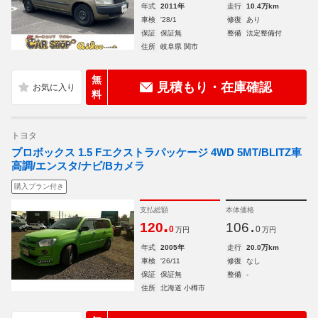
年式
2011年
走行
10.4万km
車検
'28/1
修復
あり
保証
保証無
整備
法定整備付
住所
岐阜県 関市
無
見積もり・在庫確認
料
トヨタ
プロボックス 1.5 Fエクストラパッケージ 4WD 5MT/BLITZ車
高調/エンスタ/ナビ/Bカメラ
購入プラン付き
支払総額
本体価格
.
.
120
106
0
0
万円
万円
年式
2005年
走行
20.0万km
車検
'26/11
修復
なし
保証
保証無
整備
-
住所
北海道 小樽市