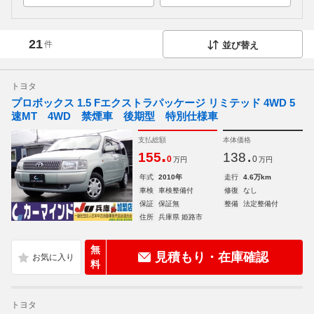
21
件
並び替え
トヨタ
プロボックス 1.5 Fエクストラパッケージ リミテッド 4WD 5
速MT 4WD 禁煙車 後期型 特別仕様車
支払総額
本体価格
.
.
155
138
0
0
万円
万円
年式
2010年
走行
4.6万km
車検
車検整備付
修復
なし
保証
保証無
整備
法定整備付
住所
兵庫県 姫路市
無
見積もり・在庫確認
料
トヨタ