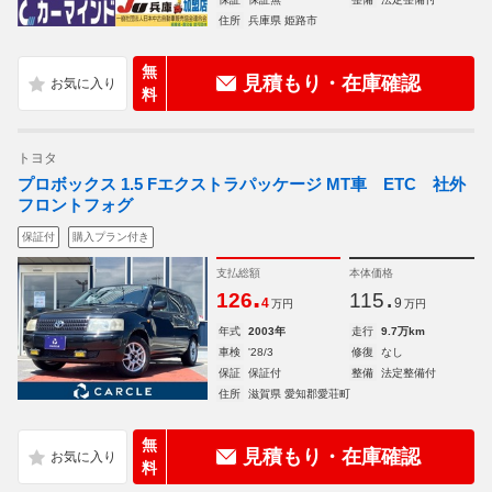
住所
兵庫県 姫路市
無
見積もり・在庫確認
料
トヨタ
プロボックス 1.5 Fエクストラパッケージ MT車 ETC 社外
フロントフォグ
保証付
購入プラン付き
支払総額
本体価格
.
.
126
115
4
9
万円
万円
年式
2003年
走行
9.7万km
車検
'28/3
修復
なし
保証
保証付
整備
法定整備付
住所
滋賀県 愛知郡愛荘町
無
見積もり・在庫確認
料