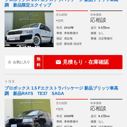
調 新品限定エクイップ
支払総額
本体価格
-
応相談
万円
年式
2010年
走行
6.9万km
車検
車検整備付
修復
なし
保証
保証無
整備
法定整備付
住所
愛知県 清須市
無
見積もり・在庫確認
料
トヨタ
プロボックス 1.5 Fエクストラパッケージ 新品ブリッツ車高
調 新品RAYS TE37 SAGA
支払総額
本体価格
-
応相談
万円
年式
2008年
走行
8.2万km
車検
車検整備付
修復
なし
保証
保証無
整備
法定整備付