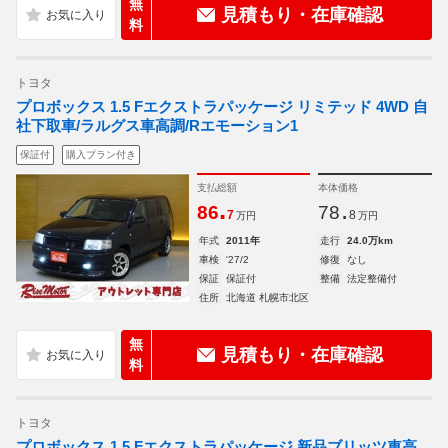
無
見積もり・在庫確認
料
トヨタ
プロボックス 1.5 Fエクストラパッケージ リミテッド 4WD 自
社下取車/ラルグス車高調/Rエモーション1
保証付
購入プラン付き
支払総額
本体価格
.
.
86
78
7
8
万円
万円
年式
2011年
走行
24.0万km
車検
'27/2
修復
なし
保証
保証付
整備
法定整備付
住所
北海道 札幌市北区
無
見積もり・在庫確認
料
トヨタ
プロボックス 1.5 Fエクストラパッケージ 新品ブリッツ車高