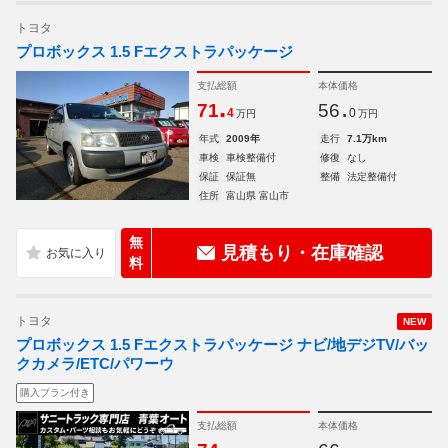
トヨタ
プロボックス 1.5 Fエクストラパッケージ
支払総額
本体価格
.
.
71
56
4
0
万円
万円
年式
2009年
走行
7.1万km
車検
車検整備付
修復
なし
保証
保証無
整備
法定整備付
住所
富山県 富山市
無
見積もり・在庫確認
料
トヨタ
NEW
プロボックス 1.5 Fエクストラパッケージ ナビ/地デジTV/バッ
クカメラ/ETC/パワーウ
購入プラン付き
支払総額
本体価格
.
.