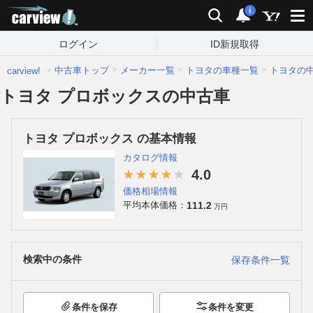
carview!
検索
通知
i
ログイン
ID新規取得
中古車トップ
メーカー一覧
トヨタの車種一覧
トヨタの
carview!
トヨタ プロボックスの中古車
トヨタ プロボックス の基本情報
カタログ情報
4.0
価格相場情報
111.2
平均本体価格：
万円
検索中の条件
保存条件一覧
条件を保存
条件を変更