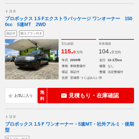
トヨタ
プロボックス 1.5 Fエクストラパッケージ ワンオーナー 150
0cc 5速MT 2WD
保証付
購入プラン付き
支払総額
本体価格
.
.
115
104
0
0
万円
万円
年式
2009年
走行
10.3万km
車検
車検整備付
修復
なし
保証
保証付
整備
法定整備付
住所
茨城県 つくばみらい市
無
見積もり・在庫確認
料
トヨタ
プロボックス 1.5 F ワンオーナー・5速MT・社外アルミ・後期
型
購入プラン付き