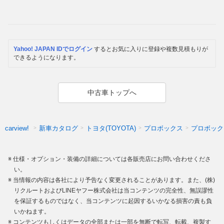
Yahoo! JAPAN IDでログイン
するとお気に入りに登録や複数見積もりが
できるようになります。
中古車トップへ
新車カタログ
トヨタ(TOYOTA)
プロボックス
プロボック
carview!
仕様・オプション・装備の詳細については各販売店にお問い合わせくださ
い。
当情報の内容は各社により予告なく変更されることがあります。また、(株)
リクルートおよびLINEヤフー株式会社は当コンテンツの完全性、無誤謬性
を保証するものではなく、当コンテンツに起因するいかなる損害の責も負
いかねます。
コンテンツもしくはデータの全部または一部を無断で転写、転載、複製す