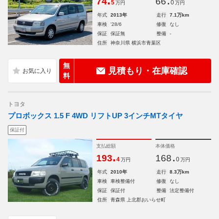
74
66
5
0
万円
万円
年式
2013年
走行
7.1万km
車検
'28/6
修復
なし
保証
保証無
整備
-
住所
神奈川県 横浜市青葉区
無
見積もり・在庫確認
料
トヨタ
プロボックス 1.5 F 4WD リフトUP 3インチMTタイヤ
保証付
支払総額
本体価格
.
.
193
168
4
0
万円
万円
年式
2010年
走行
8.3万km
車検
車検整備付
修復
なし
保証
保証付
整備
法定整備付
住所
青森県 上北郡おいらせ町