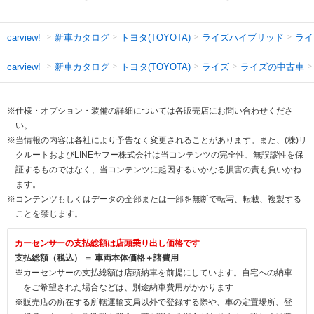
新車カタログ
トヨタ(TOYOTA)
ライズハイブリッド
ライ
carview!
新車カタログ
トヨタ(TOYOTA)
ライズ
ライズの中古車
carview!
※仕様・オプション・装備の詳細については各販売店にお問い合わせくださ
い。
※当情報の内容は各社により予告なく変更されることがあります。また、(株)リ
クルートおよびLINEヤフー株式会社は当コンテンツの完全性、無誤謬性を保
証するものではなく、当コンテンツに起因するいかなる損害の責も負いかね
ます。
※コンテンツもしくはデータの全部または一部を無断で転写、転載、複製する
ことを禁じます。
カーセンサーの支払総額は店頭乗り出し価格です
支払総額（税込） ＝ 車両本体価格＋諸費用
※カーセンサーの支払総額は店頭納車を前提にしています。自宅への納車
をご希望された場合などは、別途納車費用がかかります
※販売店の所在する所轄運輸支局以外で登録する際や、車の定置場所、登