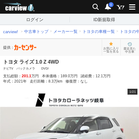
carview!
検索
通知
i
ログイン
ID新規取得
中古車トップ
メーカー一覧
トヨタの車種一覧
トヨタの
carview!
提供：
お気に入り
最近見た
一覧を見る
中古車
トヨタ ライズ 1.0 Z 4WD
ナビTV バックカメラ DVD/
支払総額：
201.1
万円
本体価格：
189.0
万円
諸経費：
12.1
万円
年式：
2021
年
走行距離：
8.3
万km
修復歴：
なし
1
/
21