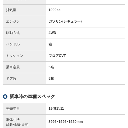
排気量
1000cc
エンジン
ガソリン(レギュラー)
駆動方式
4WD
ハンドル
右
ミッション
フロアCVT
乗車定員
5名
ドア数
5枚
新車時の車種スペック
発売年月
19(R1)/11
車体寸法
3995
×
1695
×
1620
mm
(全長×全幅×全高)