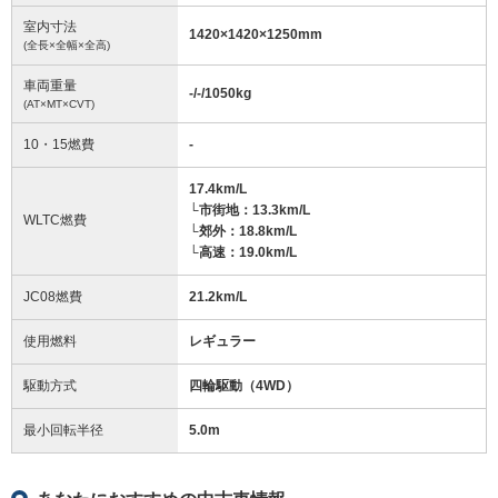
室内寸法
1420
×
1420
×
1250
mm
(全長×全幅×全高)
車両重量
-/-/1050
kg
(AT×MT×CVT)
10・15燃費
-
17.4km/L
└市街地：13.3km/L
WLTC燃費
└郊外：18.8km/L
└高速：19.0km/L
JC08燃費
21.2km/L
使用燃料
レギュラー
駆動方式
四輪駆動（4WD）
最小回転半径
5.0
m