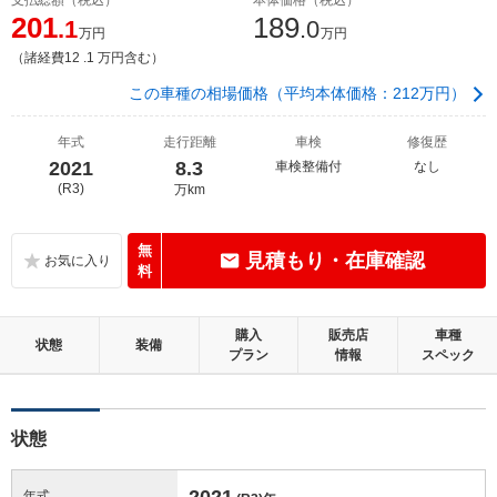
201
189
.1
.0
万円
万円
（諸経費12 .1 万円含む）
この車種の相場価格（平均本体価格：212万円）
年式
走行距離
車検
修復歴
2021
8.3
車検整備付
なし
(R3)
万km
無
見積もり・在庫確認
料
購入
販売店
車種
状態
装備
プラン
情報
スペック
状態
2021
年式