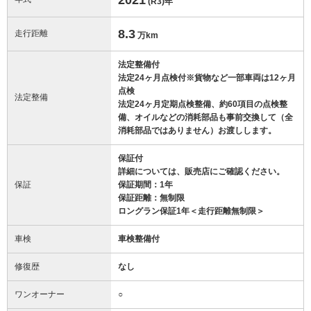
(R3)
年
8.3
走行距離
万km
法定整備付
法定24ヶ月点検付※貨物など一部車両は12ヶ月
点検
法定整備
法定24ヶ月定期点検整備、約60項目の点検整
備、オイルなどの消耗部品も事前交換して（全
消耗部品ではありません）お渡しします。
保証付
詳細については、販売店にご確認ください。
保証
保証期間：1年
保証距離：無制限
ロングラン保証1年＜走行距離無制限＞
車検
車検整備付
修復歴
なし
ワンオーナー
○