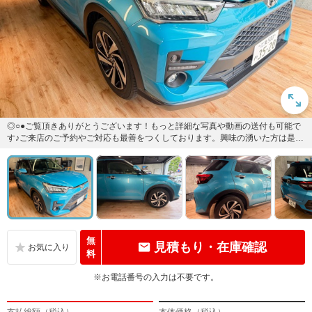
◎○●ご覧頂きありがとうございます！もっと詳細な写真や動画の送付も可能で
す♪ご来店のご予約やご対応も最善をつくしております。興味の湧いた方は是非
当店までお問い合わせ下さい...
無
見積もり・在庫確認
料
※お電話番号の入力は不要です。
支払総額（税込）
本体価格（税込）