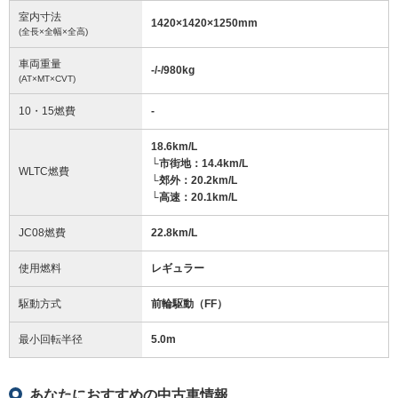
室内寸法
1420
×
1420
×
1250
mm
(全長×全幅×全高)
車両重量
-/-/980
kg
(AT×MT×CVT)
10・15燃費
-
18.6km/L
└市街地：14.4km/L
WLTC燃費
└郊外：20.2km/L
└高速：20.1km/L
JC08燃費
22.8km/L
使用燃料
レギュラー
駆動方式
前輪駆動（FF）
最小回転半径
5.0
m
あなたにおすすめの中古車情報