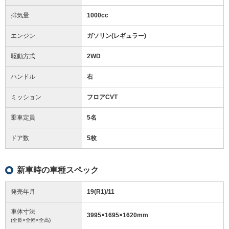
排気量
1000cc
エンジン
ガソリン(レギュラー)
駆動方式
2WD
ハンドル
右
ミッション
フロアCVT
乗車定員
5名
ドア数
5枚
新車時の車種スペック
発売年月
19(R1)/11
車体寸法
3995
×
1695
×
1620
mm
(全長×全幅×全高)