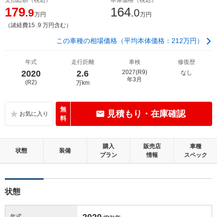
179
164
.9
.0
万円
万円
（諸経費15 .9 万円含む）
この車種の相場価格（平均本体価格：212万円）
年式
走行距離
車検
修復歴
2020
2.6
2027(R9)
なし
年3月
(R2)
万km
無
見積もり・在庫確認
料
購入
販売店
車種
状態
装備
プラン
情報
スペック
状態
2020
年式