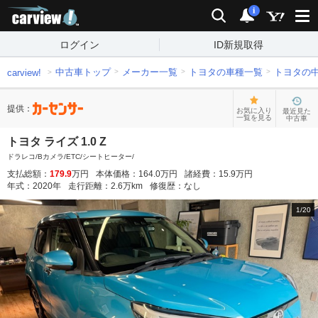
carview!
検索
通知
i
ログイン
ID新規取得
中古車トップ
メーカー一覧
トヨタの車種一覧
トヨタの
carview!
提供：
お気に入り
最近見た
一覧を見る
中古車
トヨタ ライズ 1.0 Z
ドラレコ/Bカメラ/ETC/シートヒーター/
支払総額：
179.9
万円
本体価格：
164.0
万円
諸経費：
15.9
万円
年式：
2020
年
走行距離：
2.6
万km
修復歴：
なし
1
/
20