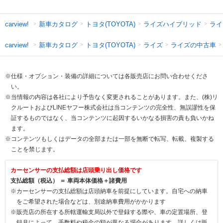
新車カタログ
トヨタ(TOYOTA)
ライズハイブリッド
ライ
carview!
新車カタログ
トヨタ(TOYOTA)
ライズ
ライズの中古車
carview!
※仕様・オプション・装備の詳細については各販売店にお問い合わせくださ
い。
※当情報の内容は各社により予告なく変更されることがあります。また、(株)リ
クルートおよびLINEヤフー株式会社は当コンテンツの完全性、無誤謬性を保
証するものではなく、当コンテンツに起因するいかなる損害の責も負いかね
ます。
※コンテンツもしくはデータの全部または一部を無断で転写、転載、複製する
ことを禁じます。
カーセンサーの支払総額は店頭乗り出し価格です
支払総額（税込） ＝ 車両本体価格＋諸費用
※カーセンサーの支払総額は店頭納車を前提にしています。自宅への納車
をご希望された場合などは、別途納車費用がかかります
※販売店の所在する所轄運輸支局以外で登録する際や、車の定置場所、登
録月によって、手数料や税金の額が異なる場合があります。詳しくは販