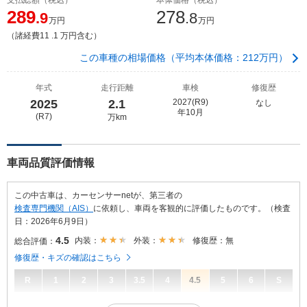
289
278
.9
.8
万円
万円
（諸経費11 .1 万円含む）
この車種の相場価格（平均本体価格：212万円）
年式
走行距離
車検
修復歴
2025
2.1
2027(R9)
なし
年10月
(R7)
万km
車両品質評価情報
この中古車は、カーセンサーnetが、第三者の
検査専門機関（AIS）
に依頼し、車両を客観的に評価したものです。（検査
日：2026年6月9日）
4.5
内装：
外装：
修復歴：無
総合評価：
修復歴・キズの確認はこちら
R
1
2
3
3.5
4
4.5
5
6
S
4.5
総合評価：