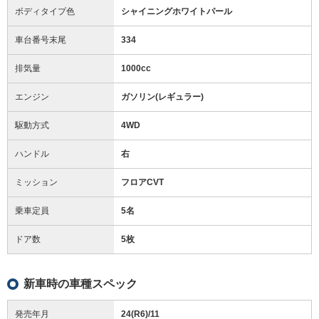
ボディタイプ色
シャイニングホワイトパール
車台番号末尾
334
排気量
1000cc
エンジン
ガソリン(レギュラー)
駆動方式
4WD
ハンドル
右
ミッション
フロアCVT
乗車定員
5名
ドア数
5枚
新車時の車種スペック
発売年月
24(R6)/11