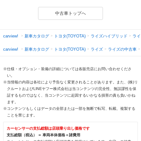
中古車トップへ
新車カタログ
トヨタ(TOYOTA)
ライズハイブリッド
ライ
carview!
新車カタログ
トヨタ(TOYOTA)
ライズ
ライズの中古車
carview!
※仕様・オプション・装備の詳細については各販売店にお問い合わせくださ
い。
※当情報の内容は各社により予告なく変更されることがあります。また、(株)リ
クルートおよびLINEヤフー株式会社は当コンテンツの完全性、無誤謬性を保
証するものではなく、当コンテンツに起因するいかなる損害の責も負いかね
ます。
※コンテンツもしくはデータの全部または一部を無断で転写、転載、複製する
ことを禁じます。
カーセンサーの支払総額は店頭乗り出し価格です
支払総額（税込） ＝ 車両本体価格＋諸費用