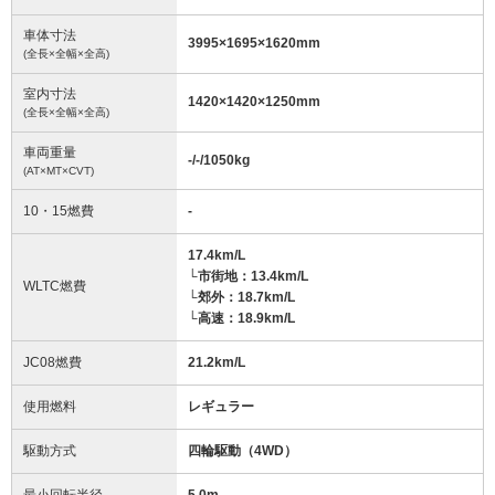
車体寸法
3995
×
1695
×
1620
mm
(全長×全幅×全高)
室内寸法
1420
×
1420
×
1250
mm
(全長×全幅×全高)
車両重量
-/-/1050
kg
(AT×MT×CVT)
10・15燃費
-
17.4km/L
└市街地：13.4km/L
WLTC燃費
└郊外：18.7km/L
└高速：18.9km/L
JC08燃費
21.2km/L
使用燃料
レギュラー
駆動方式
四輪駆動（4WD）
最小回転半径
5.0
m