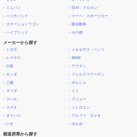
ミニバン
SUV・クロカン
ハッチバック
クーペ・スポーツカー
ステーションワゴン
軽自動車
ハイブリッド
その他
メーカーから探す
トヨタ
メルセデス・ベンツ
レクサス
BMW
日産
アウディ
ホンダ
フォルクスワーゲン
三菱
ポルシェ
マツダ
ミニ
スバル
プジョー
スズキ
シトロエン
ダイハツ
アルファ ロメオ
いすゞ
ボルボ
都道府県から探す