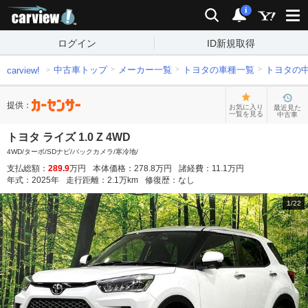
carview!
検索
通知
i
ログイン
ID新規取得
中古車トップ
メーカー一覧
トヨタの車種一覧
トヨタの
carview!
提供：
お気に入り
最近見た
一覧を見る
中古車
トヨタ ライズ 1.0 Z 4WD
4WD/ターボ/SDナビ/バックカメラ/寒冷地/
支払総額：
289.9
万円
本体価格：
278.8
万円
諸経費：
11.1
万円
年式：
2025
年
走行距離：
2.1
万km
修復歴：
なし
1
/
22