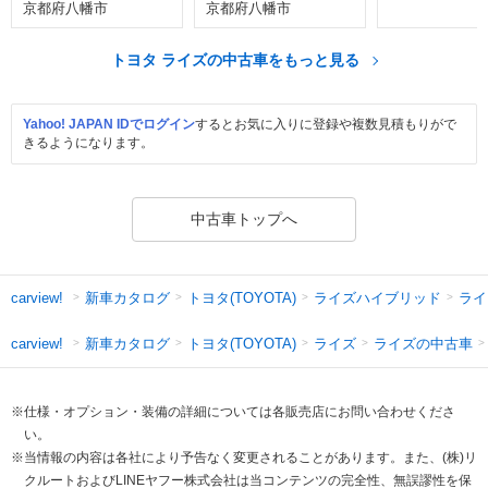
京都府八幡市
京都府八幡市
トヨタ ライズの中古車をもっと見る
Yahoo! JAPAN IDでログイン
するとお気に入りに登録や複数見積もりがで
きるようになります。
中古車トップへ
新車カタログ
トヨタ(TOYOTA)
ライズハイブリッド
ライ
carview!
新車カタログ
トヨタ(TOYOTA)
ライズ
ライズの中古車
carview!
※仕様・オプション・装備の詳細については各販売店にお問い合わせくださ
い。
※当情報の内容は各社により予告なく変更されることがあります。また、(株)リ
クルートおよびLINEヤフー株式会社は当コンテンツの完全性、無誤謬性を保