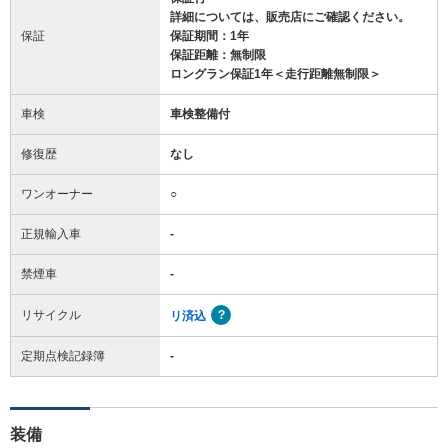
詳細については、販売店にご確認ください。
保証
保証期間：1年
保証距離：無制限
ロングラン保証1年＜走行距離無制限＞
車検
車検整備付
修復歴
なし
ワンオーナー
○
正規輸入車
-
禁煙車
-
リサイクル
リ済込
定期点検記録簿
-
装備