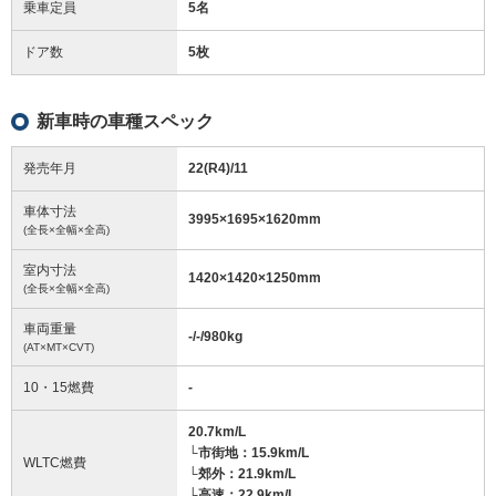
乗車定員
5名
ドア数
5枚
新車時の車種スペック
発売年月
22(R4)/11
車体寸法
3995
×
1695
×
1620
mm
(全長×全幅×全高)
室内寸法
1420
×
1420
×
1250
mm
(全長×全幅×全高)
車両重量
-/-/980
kg
(AT×MT×CVT)
10・15燃費
-
20.7km/L
└市街地：15.9km/L
WLTC燃費
└郊外：21.9km/L
└高速：22.9km/L