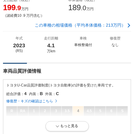
199
189
.9
.0
万円
万円
（諸経費10 .9 万円含む）
この車種の相場価格（平均本体価格：213万円）
年式
走行距離
車検
修復歴
2023
4.1
車検整備付
なし
(R5)
万km
車両品質評価情報
トヨタU-Car品質評価制度(トヨタ自動車)の評価を受けた車両です。
4
B
C
総合評価：
内装：
外装：
修復歴・キズの確認はこちら
R
RA
1
2
3
3.5
4
4.5
5
6
S
4
総合評価：
もっと見る
キズ、へこみが少なく、全体的に良好な状態です。