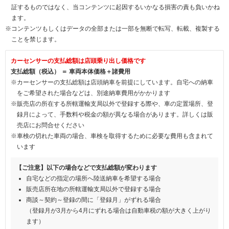
証するものではなく、当コンテンツに起因するいかなる損害の責も負いかね
ます。
※コンテンツもしくはデータの全部または一部を無断で転写、転載、複製する
ことを禁じます。
カーセンサーの支払総額は店頭乗り出し価格です
支払総額（税込） ＝ 車両本体価格＋諸費用
※カーセンサーの支払総額は店頭納車を前提にしています。自宅への納車
をご希望された場合などは、別途納車費用がかかります
※販売店の所在する所轄運輸支局以外で登録する際や、車の定置場所、登
録月によって、手数料や税金の額が異なる場合があります。詳しくは販
売店にお問合せください
※車検の切れた車両の場合、車検を取得するために必要な費用も含まれて
います
【ご注意】以下の場合などで支払総額が変わります
自宅などの指定の場所へ陸送納車を希望する場合
販売店所在地の所轄運輸支局以外で登録する場合
商談～契約～登録の間に「登録月」がずれる場合
（登録月が3月から4月にずれる場合は自動車税の額が大きく上がり
ます）