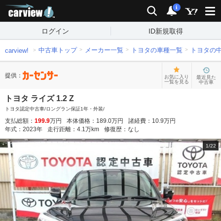
carview!
検索
通知
i
ログイン
ID新規取得
中古車トップ
メーカー一覧
トヨタの車種一覧
トヨタの
carview!
提供：
お気に入り
最近見た
一覧を見る
中古車
トヨタ ライズ 1.2 Z
トヨタ認定中古車/ロングラン保証1年・外装/
支払総額：
199.9
万円
本体価格：
189.0
万円
諸経費：
10.9
万円
年式：
2023
年
走行距離：
4.1
万km
修復歴：
なし
1
/
22