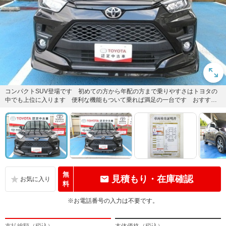
コンパクトSUV登場です 初めての方から年配の方まで乗りやすさはトヨタの
中でも上位に入ります 便利な機能もついて乗れば満足の一台です おすすめ
の車です
無
見積もり・在庫確認
料
※お電話番号の入力は不要です。
支払総額（税込）
本体価格（税込）