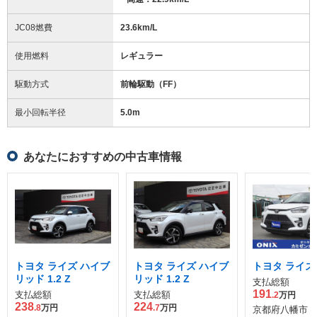
JC08燃費
23.6km/L
使用燃料
レギュラー
駆動方式
前輪駆動（FF）
最小回転半径
5.0
m
あなたにおすすめの中古車情報
トヨタ ライズ ハイブ
トヨタ ライズ ハイブ
トヨタ ライズ 1
リッド 1.2 Z
リッド 1.2 Z
支払総額
191
支払総額
支払総額
.2
万円
238
224
.8
万円
.7
万円
京都府八幡市