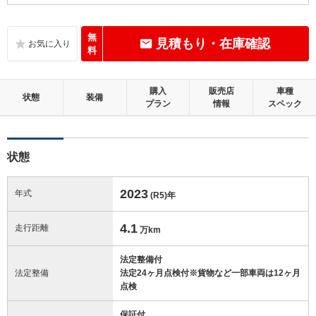
B
内装：
いたみ、汚れなどは少なく、全体的に良好な状態です。
無
見積もり・在庫確認
料
C
外装：
標準的に使用されていて、キズやへこみ等が若干あります。
購入
販売店
車種
状態
装備
プラン
情報
スペック
この中古車の「車両品質評価書」を見る
状態
2023
年式
(R5)
年
4.1
走行距離
万km
法定整備付
法定整備
法定24ヶ月点検付※貨物など一部車両は12ヶ月
点検
保証付