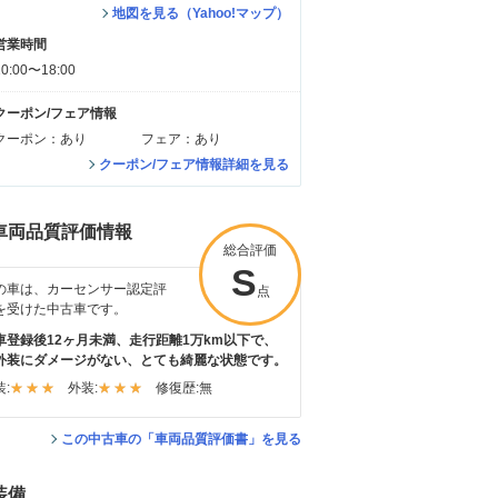
地図を見る（Yahoo!マップ）
営業時間
10:00〜18:00
クーポン/フェア情報
クーポン：あり
フェア：あり
クーポン/フェア情報詳細を見る
車両品質評価情報
総合評価
S
の車は、カーセンサー認定評
点
を受けた中古車です。
車登録後12ヶ月未満、走行距離1万km以下で、
外装にダメージがない、とても綺麗な状態です。
:
外装:
修復歴:
無
この中古車の「車両品質評価書」を見る
装備