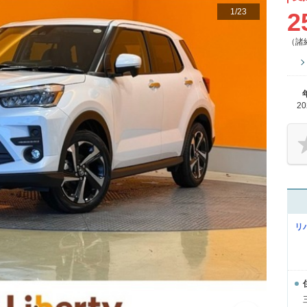
1
/
23
2
（諸
2
リ