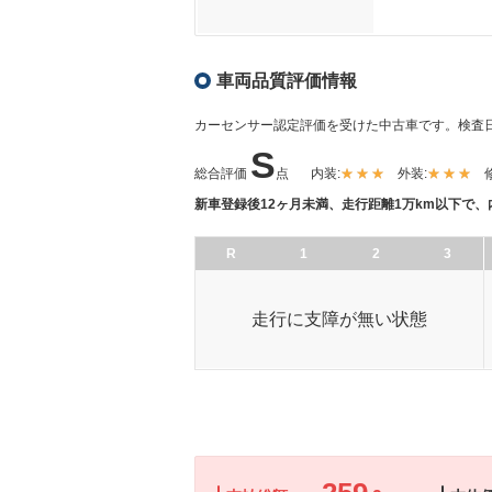
車両品質評価情報
カーセンサー認定評価を受けた中古車です。
検査日
S
総合評価
点
内装:
外装:
新車登録後12ヶ月未満、走行距離1万km以下で
R
1
2
3
走行に支障が無い状態