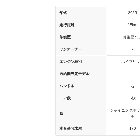
年式
2025
走行距離
15km
修復歴
修復歴な
ワンオーナー
-
エンジン種別
ハイブリッ
過給機設定モデル
-
ハンドル
右
ドア数
5枚
シャイニングホワ
色
ル
車台番号末尾
170