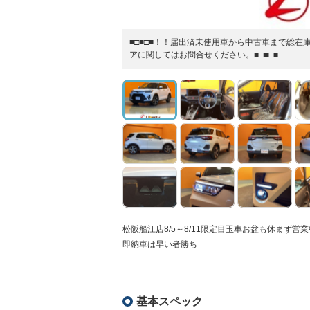
■□■□■！！届出済未使用車から中古車まで総在
アに関してはお問合せください。■□■□■
松阪船江店8/5～8/11限定目玉車お盆も休まず
即納車は早い者勝ち
基本スペック