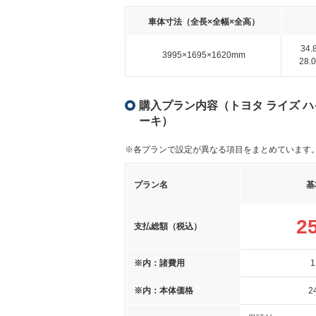
車体寸法（全長×全幅×全高）
34
3995×1695×1620mm
28
購入プラン内容（トヨタ ライズ ハイ
ーキ）
※各プランで設定が異なる項目をまとめています
プラン名
基
2
支払総額（税込）
※内：諸費用
1
※内：本体価格
2