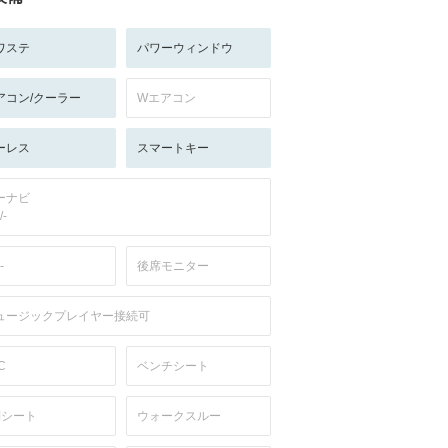
ワステ
パワーウィンドウ
アコン/クーラー
Wエアコン
ーレス
スマートキー
ーナビ
/-
-
後席モニター
ュージックプレイヤー接続可
C
ベンチシート
列シート
ウォークスルー