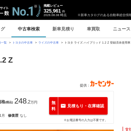
掲載レビュー
325,961
件
時点
※新車カタログのある自動車総合情報
2026.08.08
ログ
中古車検索
新車見積り
車買取
ニュース
種一覧
トヨタの中古車
ライズの中古車
トヨタ ライズ ハイブリッド 1.2 Z 登録済未使用
2 Z
提供：
248
価格
.2
万円
無
(税込)
見積もり・在庫確認
料
11月
修復歴
なし
※お電話番号の入力は不要です。
支