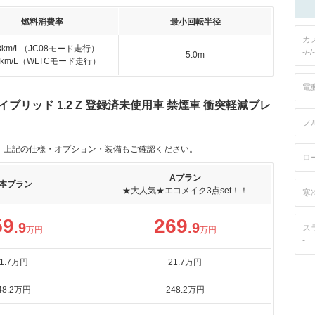
燃料消費率
最小回転半径
カ
.8km/L（JC08モード走行）
-/-/-
5.0m
.0km/L（WLTCモード走行）
電
ブリッド 1.2 Z 登録済未使用車 禁煙車 衝突軽減ブレ
フ
。上記の仕様・オプション・装備もご確認ください。
ロ
Aプラン
本プラン
★大人気★エコメイク3点set！！
寒
59
269
.9
.9
ス
万円
万円
-
1
.7
万円
21
.7
万円
48
.2
万円
248
.2
万円