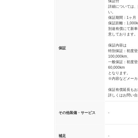
保証付
詳細については、
い。
保証期間：1ヶ月
保証距離：1,000
別途有償にて新車
意しております。
保証内容は
保証
特別保証：初度登
100,000km、
一般保証：初度登
60,000km
となります。
※内容などメーカ
保証有償延長もお
詳しくはお問い合
その他装備・サービス
-
補足
-