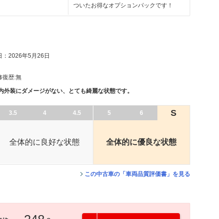
ついたお得なオプションパックです！
：2026年5月26日
修復歴:
無
、内外装にダメージがない、とても綺麗な状態です。
S
3.5
4
4.5
5
6
全体的に良好な状態
全体的に優良な状態
この中古車の「車両品質評価書」を見る