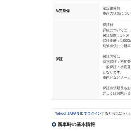
法定整備無
法定整備
車両の状態につい
保証付
詳細については、
保証期間：1ヶ月
保証距離：1,000
別途有償にて新車
保証内容は
保証
特別保証：初度登録か
一般保証：初度登録か
となります。
※内容などメーカ
保証有償延長もお
詳しくはお問い合
Yahoo! JAPAN IDでログイン
するとお気に入り
新車時の基本情報