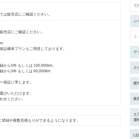
電
ては販売店にご確認ください。
シ
販売店にご確認ください。
オ
km
保証継承プランもご用意しております。
ア
ら5年 もしくは 100,000km、
ク
ら3年 もしくは 60,000km
ー保証に準じます。
横
選びいただけます。
衝
わせください。
エ
運
に登録や複数見積もりができるようになります。
L