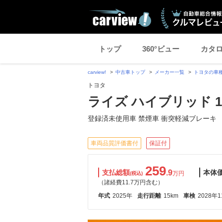
トップ
360°ビュー
カタ
carview!
中古車トップ
メーカー一覧
トヨタの車
トヨタ
ライズ ハイブリッド 1.
登録済未使用車 禁煙車 衝突軽減ブレーキ
車両品質評価書付
保証付
259
支払総額
.9
本体
万円
(税込)
（諸経費11.7万円含む）
年式
2025年
走行距離
15km
車検
2028年