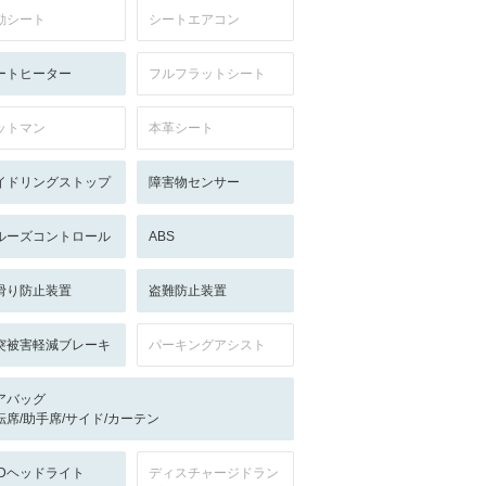
動シート
シートエアコン
ートヒーター
フルフラットシート
ットマン
本革シート
イドリングストップ
障害物センサー
ルーズコントロール
ABS
滑り防止装置
盗難防止装置
突被害軽減ブレーキ
パーキングアシスト
アバッグ
転席/助手席/サイド/カーテン
EDヘッドライト
ディスチャージドラン