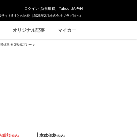
ログイン
[
新規取得
]
Yahoo! JAPAN
サイト5社との比較（2026年2月株式会社プラグ調べ）
オリジナル記事
マイカー
車 禁煙車 衝突軽減ブレーキ
払総額
本体価格
(税込)
(税込)