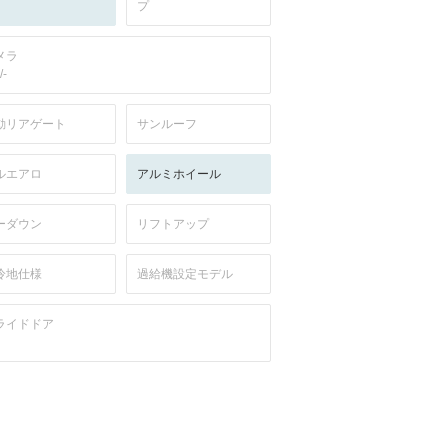
プ
メラ
/-
動リアゲート
サンルーフ
ルエアロ
アルミホイール
ーダウン
リフトアップ
冷地仕様
過給機設定モデル
ライドドア