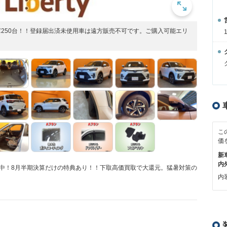
庫250台！！登録届出済未使用車は遠方販売不可です。ご購入可能エリ
こ
価
新
内
営業中！8月半期決算だけの特典あり！！下取高価買取で大還元。猛暑対策の
内装