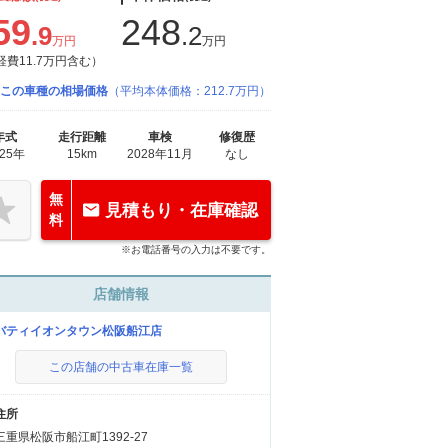
59
248
.9
.2
万円
万円
経費11.7万円含む）
この車種の相場価格
（平均本体価格：212.7万円）
年式
走行距離
車検
修復歴
025年
15km
2028年11月
なし
無
見積もり・在庫確認
料
※お電話番号の入力は不要です。
店舗情報
バティイオンタウン松阪船江店
この店舗の中古車在庫一覧
住所
三重県松阪市船江町1392-27