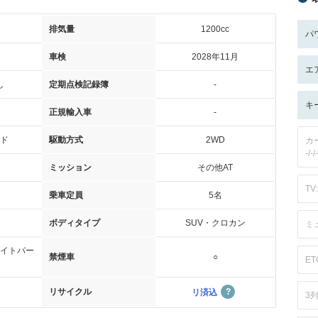
排気量
1200cc
パ
車検
2028年11月
エ
し
定期点検記録簿
-
キ
正規輸入車
-
ド
駆動方式
2WD
カ
-/-/-
ミッション
その他AT
TV:
乗車定員
5名
ボディタイプ
SUV・クロカン
ミ
イトパー
禁煙車
○
ET
リサイクル
リ済込
3