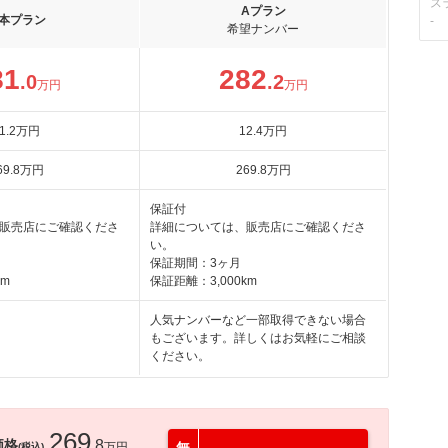
ス
Aプラン
本プラン
-
希望ナンバー
81
282
.0
.2
万円
万円
1
.2
万円
12
.4
万円
69
.8
万円
269
.8
万円
保証付
販売店にご確認くださ
詳細については、販売店にご確認くださ
い。
保証期間：3ヶ月
km
保証距離：3,000km
人気ナンバーなど一部取得できない場合
もございます。詳しくはお気軽にご相談
ください。
269
価格
.8
万円
(税込)