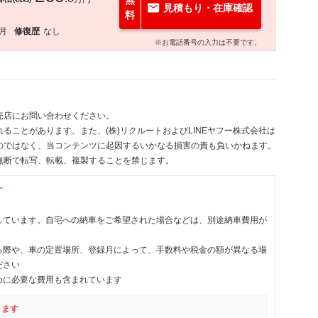
無
見積もり・在庫確認
料
2月
修復歴
なし
※お電話番号の入力は不要です。
売店にお問い合わせください。
ることがあります。また、(株)リクルートおよびLINEヤフー株式会社は
のではなく、当コンテンツに起因するいかなる損害の責も負いかねます。
無断で転写、転載、複製することを禁じます。
す
しています。自宅への納車をご希望された場合などは、別途納車費用が
る際や、車の定置場所、登録月によって、手数料や税金の額が異なる場
ださい
めに必要な費用も含まれています
ります