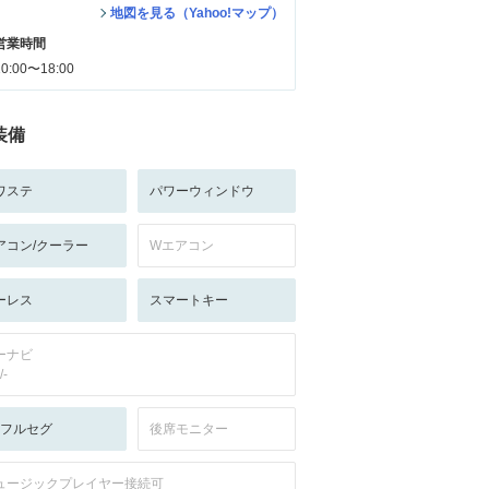
地図を見る（Yahoo!マップ）
営業時間
10:00〜18:00
装備
ワステ
パワーウィンドウ
アコン/クーラー
Wエアコン
ーレス
スマートキー
ーナビ
/-
V:フルセグ
後席モニター
ュージックプレイヤー接続可