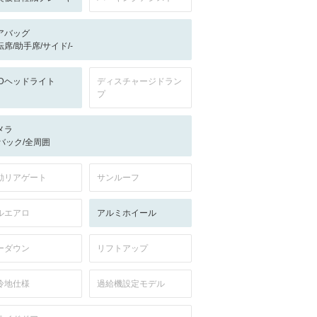
アバッグ
転席/助手席/サイド/-
EDヘッドライト
ディスチャージドラン
プ
メラ
-/バック/全周囲
動リアゲート
サンルーフ
ルエアロ
アルミホイール
ーダウン
リフトアップ
冷地仕様
過給機設定モデル