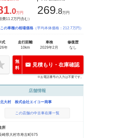
81
269
.0
.8
万円
万円
経費11.2万円含む）
この車種の相場価格
（平均本体価格：212.7万円）
年式
走行距離
車検
修復歴
026年
10km
2029年2月
なし
無
見積もり・在庫確認
料
※お電話番号の入力は不要です。
店舗情報
C北大村 株式会社エイコー商事
この店舗の中古車在庫一覧
住所
長崎県大村市寿古町675