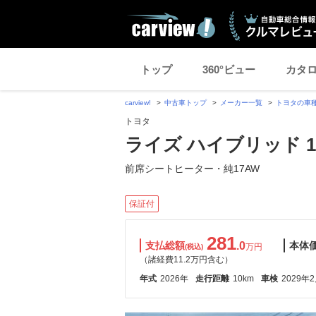
トップ
360°ビュー
カタ
carview!
中古車トップ
メーカー一覧
トヨタの車
トヨタ
ライズ ハイブリッド 1.
前席シートヒーター・純17AW
保証付
281
支払総額
.0
本体
万円
(税込)
（諸経費11.2万円含む）
年式
2026年
走行距離
10km
車検
2029年