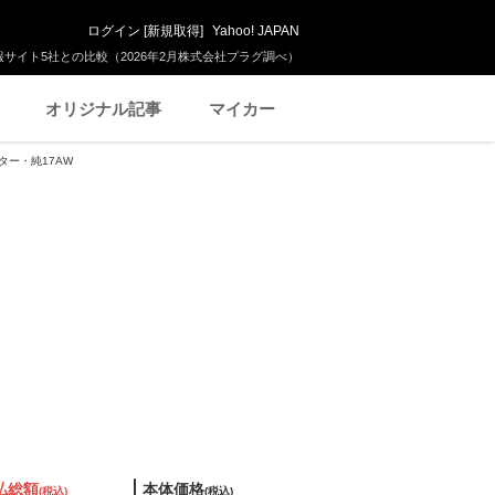
ログイン
[
新規取得
]
Yahoo! JAPAN
サイト5社との比較（2026年2月株式会社プラグ調べ）
オリジナル記事
マイカー
ーター・純17AW
払総額
本体価格
(税込)
(税込)