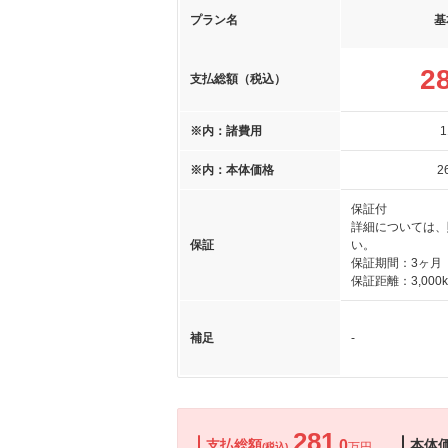
プラン名
基
2
支払総額（税込）
※内：諸費用
1
※内：本体価格
2
保証付
詳細については、
保証
い。
保証期間：3ヶ月
保証距離：3,000
補足
-
281
支払総額
.0
本体
万円
(税込)