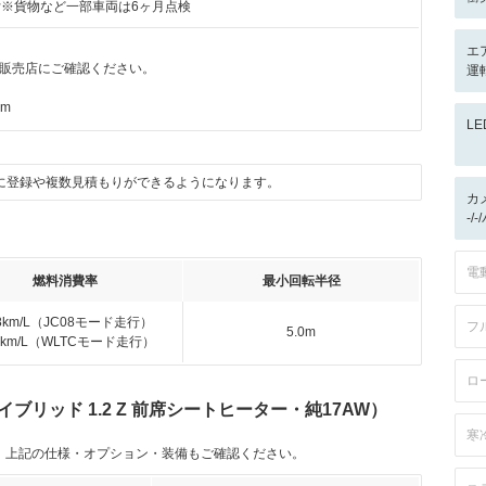
付※貨物など一部車両は6ヶ月点検
エ
販売店にご確認ください。
運
km
L
に登録や複数見積もりができるようになります。
カ
-/
電
燃料消費率
最小回転半径
.8km/L（JC08モード走行）
フ
5.0m
.0km/L（WLTCモード走行）
ロ
ブリッド 1.2 Z 前席シートヒーター・純17AW）
寒
。上記の仕様・オプション・装備もご確認ください。