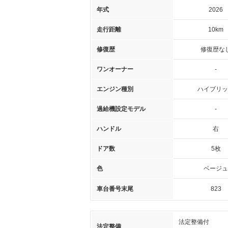
年式
2026
走行距離
10km
修復歴
修復歴な
ワンオーナー
-
エンジン種別
ハイブリッ
過給機設定モデル
-
ハンドル
右
ドア数
5枚
色
ベージュ
車台番号末尾
823
法定整備付
法定整備