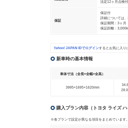
法定12ヶ月点検
保証付
詳細については、
保証
保証期間：3ヶ月
保証距離：3,000
Yahoo! JAPAN IDでログイン
するとお気に入り
新車時の基本情報
車体寸法（全長×全幅×全高）
34
3995×1695×1620mm
28
購入プラン内容（トヨタ ライズ ハイ
※各プランで設定が異なる項目をまとめています