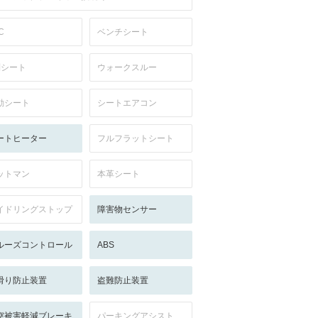
C
ベンチシート
列シート
ウォークスルー
動シート
シートエアコン
ートヒーター
フルフラットシート
ットマン
本革シート
イドリングストップ
障害物センサー
ルーズコントロール
ABS
滑り防止装置
盗難防止装置
突被害軽減ブレーキ
パーキングアシスト