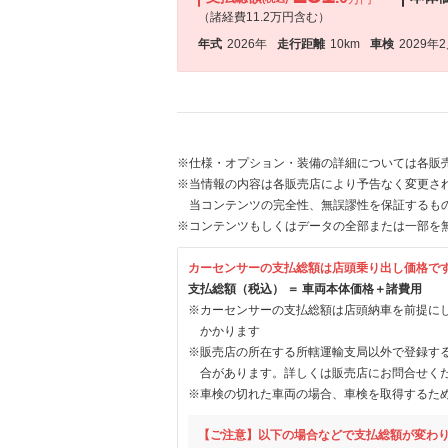
（諸経費11.2万円含む）
年式
2026年
走行距離
10km
車検
2029年
※仕様・オプション・装備の詳細については各販
※当情報の内容は各販売店により予告なく変更され
当コンテンツの完全性、無誤謬性を保証するも
※コンテンツもしくはデータの全部または一部を
カーセンサーの支払総額は店頭乗り出し価格で
支払総額（税込） ＝ 車両本体価格＋諸費用
※カーセンサーの支払総額は店頭納車を前提に
かかります
※販売店の所在する所轄運輸支局以外で登録す
合があります。詳しくは販売店にお問合せく
※車検の切れた車両の場合、車検を取得するた
【ご注意】以下の場合などで支払総額が変わ