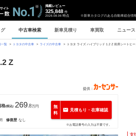
掲載レビュー
325,848
件
時点
※新車カタログのある自動車総合情報
2026.08.06
ログ
中古車検索
新車見積り
車買取
ニュース
種一覧
トヨタの中古車
ライズの中古車
トヨタ ライズ ハイブリッド 1.2 Z 前席シートヒ
2 Z
提供：
269
価格
.8
万円
無
(税込)
見積もり・在庫確認
料
2月
修復歴
なし
※お電話番号の入力は不要です。
支