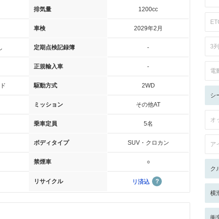
排気量
1200cc
ET
車検
2029年2月
3
し
定期点検記録簿
-
正規輸入車
-
電
ド
駆動方式
2WD
シ
ミッション
その他AT
オ
乗車定員
5名
ボディタイプ
SUV・クロカン
ア
禁煙車
○
ク
リサイクル
リ済込
横
衝