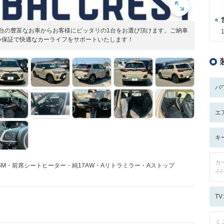
00台の豊富なお車からお客様にピッタリの1台をお選び頂けます。ご納車
い保証で快適なカーライフをサポートいたします！
パ
エ
キ
カ
M・前席シートヒーター・純17AW・Aリトラミラー・Aストップ
-/-/-
T
ミ