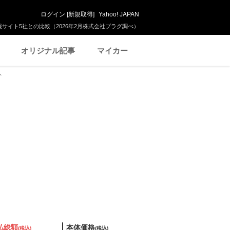
ログイン
[
新規取得
]
Yahoo! JAPAN
サイト5社との比較（2026年2月株式会社プラグ調べ）
オリジナル記事
マイカー
ト
払総額
本体価格
(税込)
(税込)