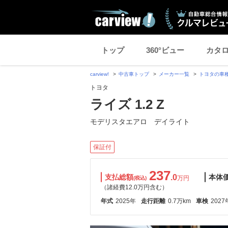
トップ
360°ビュー
カタ
carview!
中古車トップ
メーカー一覧
トヨタの車
トヨタ
ライズ 1.2 Z
モデリスタエアロ デイライト
保証付
237
支払総額
.0
本体
万円
(税込)
（諸経費12.0万円含む）
年式
2025年
走行距離
0.7万km
車検
2027