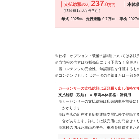
237
支払総額
.0
本体
万円
(税込)
（諸経費12.0万円含む）
年式
2025年
走行距離
0.7万km
車検
2027
※仕様・オプション・装備の詳細については各販
※当情報の内容は各販売店により予告なく変更され
当コンテンツの完全性、無誤謬性を保証するも
※コンテンツもしくはデータの全部または一部を
カーセンサーの支払総額は店頭乗り出し価格で
支払総額（税込） ＝ 車両本体価格＋諸費用
※カーセンサーの支払総額は店頭納車を前提に
かかります
※販売店の所在する所轄運輸支局以外で登録す
合があります。詳しくは販売店にお問合せく
※車検の切れた車両の場合、車検を取得するた