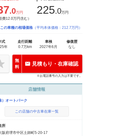
37
225
.0
.0
万円
万円
経費12.0万円含む）
この車種の相場価格
（平均本体価格：212.7万円）
年式
走行距離
車検
修復歴
025年
0.7万km
2027年6月
なし
無
見積もり・在庫確認
料
※お電話番号の入力は不要です。
店舗情報
株）オートパーク
この店舗の中古車在庫一覧
住所
大阪府堺市中区土師町5-20-17