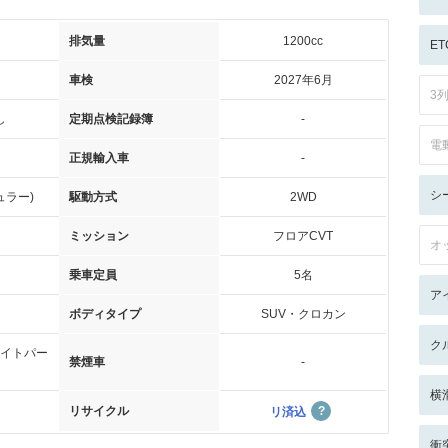
排気量
1200cc
ET
車検
2027年6月
3
し
定期点検記録簿
-
電
正規輸入車
-
シ
ュラー)
駆動方式
2WD
ミッション
フロアCVT
オ
乗車定員
5名
ア
ボディタイプ
SUV・クロカン
ク
イトパー
禁煙車
-
横
リサイクル
リ済込
衝