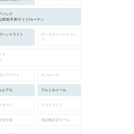
アバッグ
転席/助手席/サイド/カーテン
EDヘッドライト
ディスチャージドラン
プ
メラ
/-
動リアゲート
サンルーフ
ルエアロ
アルミホイール
ーダウン
リフトアップ
冷地仕様
過給機設定モデル