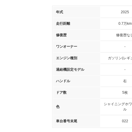
年式
2025
走行距離
0.7万km
修復歴
修復歴な
ワンオーナー
-
エンジン種別
ガソリン(レギ
過給機設定モデル
-
ハンドル
右
ドア数
5枚
シャイニングホワ
色
ル
車台番号末尾
022