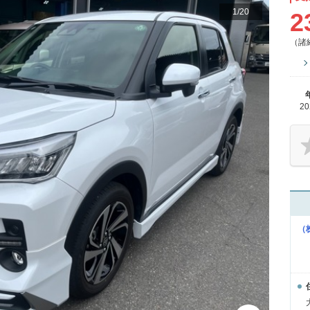
1
/
20
2
（諸
2
（