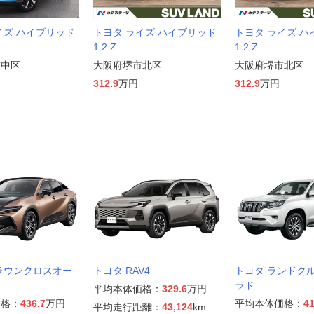
イズ ハイブリッド
トヨタ ライズ ハイブリッド
トヨタ ライズ 
1.2 Z
1.2 Z
市中区
大阪府堺市北区
大阪府堺市北区
312.9
万円
312.9
万円
ラウンクロスオー
トヨタ RAV4
トヨタ ランドク
ラド
平均本体価格：
329.6
万円
価格：
436.7
万円
平均本体価格：
41
平均走行距離：
43,124
km