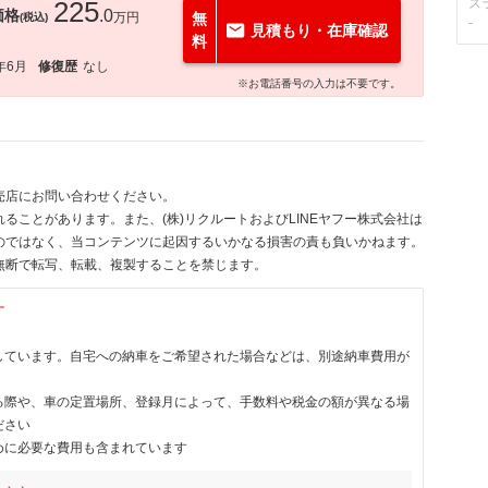
225
ス
価格
.0
万円
無
(税込)
-
見積もり・在庫確認
料
年6月
修復歴
なし
※お電話番号の入力は不要です。
売店にお問い合わせください。
ることがあります。また、(株)リクルートおよびLINEヤフー株式会社は
のではなく、当コンテンツに起因するいかなる損害の責も負いかねます。
無断で転写、転載、複製することを禁じます。
す
しています。自宅への納車をご希望された場合などは、別途納車費用が
る際や、車の定置場所、登録月によって、手数料や税金の額が異なる場
ださい
めに必要な費用も含まれています