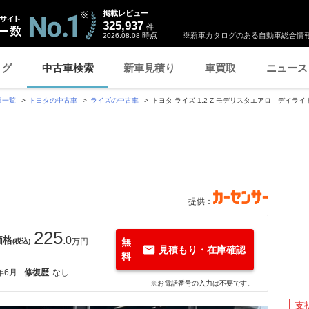
掲載レビュー
325,937
件
時点
※新車カタログのある自動車総合情報
2026.08.08
ログ
中古車検索
新車見積り
車買取
ニュース
種一覧
トヨタの中古車
ライズの中古車
トヨタ ライズ 1.2 Z モデリスタエアロ デイライ
提供：
225
価格
.0
万円
無
(税込)
見積もり・在庫確認
料
年6月
修復歴
なし
※お電話番号の入力は不要です。
支