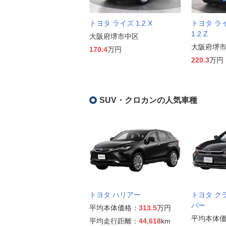
トヨタ ライズ 1.2 X
トヨタ ラ
1.2 Z
大阪府堺市中区
大阪府堺
170.4
万円
220.3
万円
SUV・クロカンの人気車種
トヨタ ハリアー
トヨタ ク
バー
平均本体価格：
313.5
万円
平均本体
平均走行距離：
44,618
km