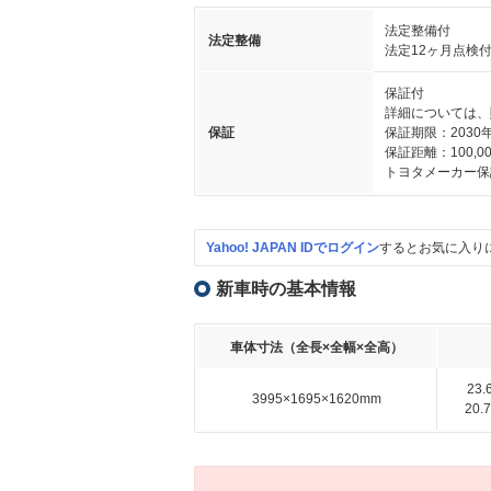
法定整備付
法定整備
法定12ヶ月点検
保証付
詳細については、
保証
保証期限：2030
保証距離：100,00
トヨタメーカー保
Yahoo! JAPAN IDでログイン
するとお気に入り
新車時の基本情報
車体寸法（全長×全幅×全高）
23
3995×1695×1620mm
20