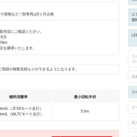
付※貨物など一部車両は6ヶ月点検
エ
運
販売店にご確認ください。
L
年6月
0km
証を継承いたします。
カ
-/-/-
に登録や複数見積もりができるようになります。
電
フ
燃料消費率
最小回転半径
ロ
.6km/L（JC08モード走行）
5.0m
.7km/L（WLTCモード走行）
寒