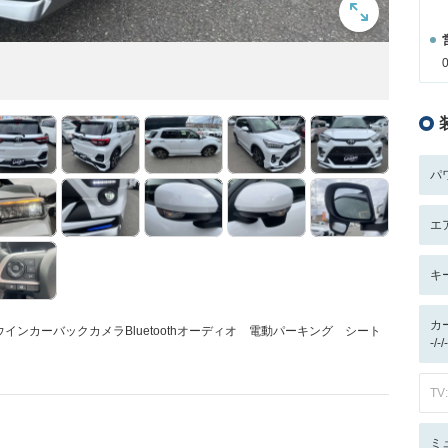
パ
エ
キ
カ
ンカーバックカメラBluetoothオーディオ 電動パーキング シート
-/
TV:
ミ