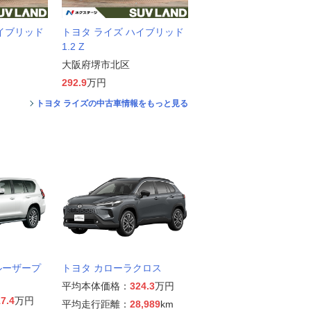
ハイブリッド
トヨタ ライズ ハイブリッド
1.2 Z
大阪府堺市北区
292.9
万円
トヨタ ライズの中古車情報をもっと見る
ルーザープ
トヨタ カローラクロス
平均本体価格：
324.3
万円
7.4
万円
平均走行距離：
28,989
km