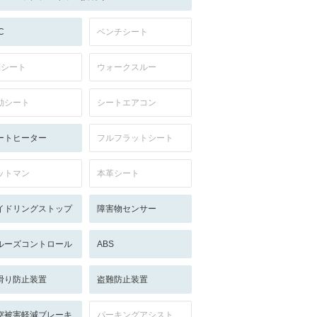
C
ベンチシート
列シート
ウォークスルー
動シート
シートエアコン
ートヒーター
フルフラットシート
ットマン
本革シート
イドリングストップ
障害物センサー
ルーズコントロール
ABS
滑り防止装置
盗難防止装置
突被害軽減ブレーキ
パーキングアシスト