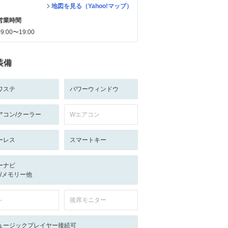
地図を見る（Yahoo!マップ）
営業時間
09:00〜19:00
装備
ワステ
パワーウィンドウ
アコン/クーラー
Wエアコン
ーレス
スマートキー
ーナビ
-/-/メモリー他
-
後席モニター
ュージックプレイヤー接続可