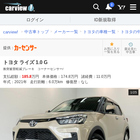
carview!
検索
通知
i
ログイン
ID新規取得
中古車トップ
メーカー一覧
トヨタの車種一覧
トヨタの
carview!
提供：
お気に入り
最近見た
一覧を見る
中古車
トヨタ ライズ 1.0 G
衝突被害軽減ブレーキ コーナーセンサー/
支払総額：
185.8
万円
本体価格：
174.8
万円
諸経費：
11.0
万円
年式：
2021
年
走行距離：
6.0
万km
修復歴：
なし
1
/
25