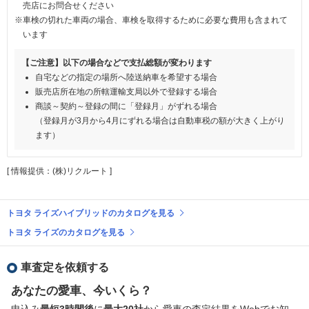
売店にお問合せください
※車検の切れた車両の場合、車検を取得するために必要な費用も含まれて
います
【ご注意】以下の場合などで支払総額が変わります
自宅などの指定の場所へ陸送納車を希望する場合
販売店所在地の所轄運輸支局以外で登録する場合
商談～契約～登録の間に「登録月」がずれる場合
（登録月が3月から4月にずれる場合は自動車税の額が大きく上がり
ます）
[ 情報提供：(株)リクルート ]
トヨタ ライズハイブリッドのカタログを見る
トヨタ ライズのカタログを見る
車査定を依頼する
あなたの愛車、今いくら？
申込み
最短3時間後
に
最大20社
から愛車の査定結果をWebでお知