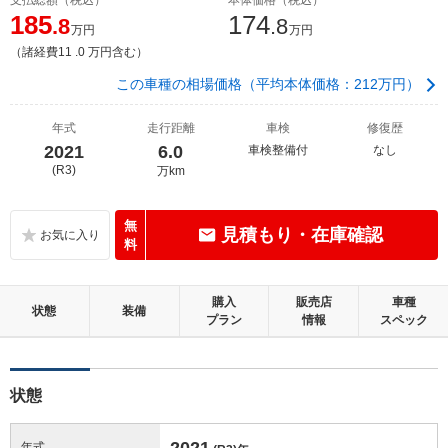
185
174
.8
.8
万円
万円
（諸経費11 .0 万円含む）
この車種の相場価格（平均本体価格：212万円）
年式
走行距離
車検
修復歴
2021
6.0
車検整備付
なし
(R3)
万km
無
見積もり・在庫確認
料
購入
販売店
車種
状態
装備
プラン
情報
スペック
状態
2021
年式