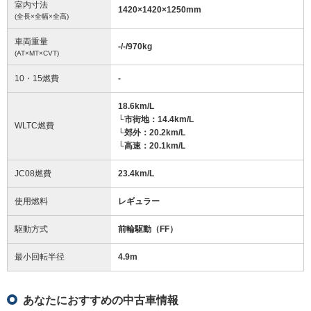
室内寸法
1420
×
1420
×
1250
mm
(全長×全幅×全高)
車両重量
-/-/970
kg
(AT×MT×CVT)
10・15燃費
-
18.6km/L
└市街地：14.4km/L
WLTC燃費
└郊外：20.2km/L
└高速：20.1km/L
JC08燃費
23.4km/L
使用燃料
レギュラー
駆動方式
前輪駆動（FF）
最小回転半径
4.9
m
あなたにおすすめの中古車情報