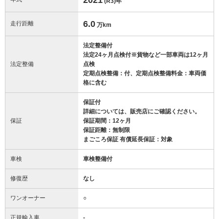
(R3)
年
6.0
走行距離
万km
法定整備付
法定24ヶ月点検付※貨物など一部車両は12ヶ月
法定整備
点検
定期点検整備：付、定期点検整備料金：車両価
格に含む
保証付
詳細については、販売店にご確認ください。
保証
保証期間：12ヶ月
保証距離：無制限
まごころ保証 有償延長保証：対象
車検
車検整備付
修復歴
なし
ワンオーナー
○
正規輸入車
-