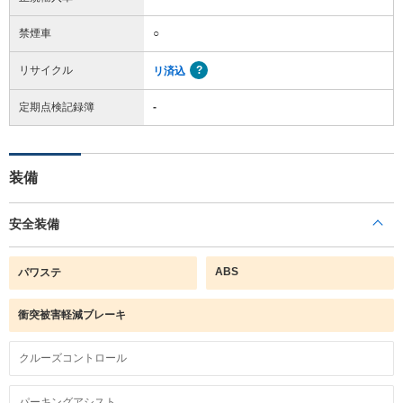
禁煙車
○
リサイクル
リ済込
定期点検記録簿
-
装備
安全装備
ABS
パワステ
衝突被害軽減ブレーキ
クルーズコントロール
パーキングアシスト