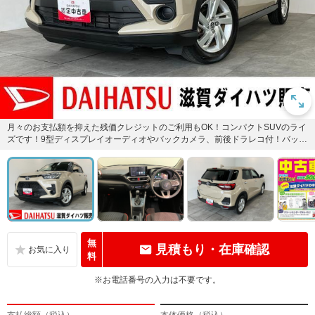
月々のお支払額を抑えた残価クレジットのご利用もOK！コンパクトSUVのライ
ズです！9型ディスプレイオーディオやバックカメラ、前後ドラレコ付！バッテ
リー交換等、車検整備後に...
無
見積もり・在庫確認
料
※お電話番号の入力は不要です。
支払総額（税込）
本体価格（税込）