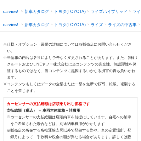
新車カタログ
トヨタ(TOYOTA)
ライズハイブリッド
ライ
carview!
新車カタログ
トヨタ(TOYOTA)
ライズ
ライズの中古車
carview!
※仕様・オプション・装備の詳細については各販売店にお問い合わせくださ
い。
※当情報の内容は各社により予告なく変更されることがあります。また、(株)リ
クルートおよびLINEヤフー株式会社は当コンテンツの完全性、無誤謬性を保
証するものではなく、当コンテンツに起因するいかなる損害の責も負いかね
ます。
※コンテンツもしくはデータの全部または一部を無断で転写、転載、複製する
ことを禁じます。
カーセンサーの支払総額は店頭乗り出し価格です
支払総額（税込） ＝ 車両本体価格＋諸費用
※カーセンサーの支払総額は店頭納車を前提にしています。自宅への納車
をご希望された場合などは、別途納車費用がかかります
※販売店の所在する所轄運輸支局以外で登録する際や、車の定置場所、登
録月によって、手数料や税金の額が異なる場合があります。詳しくは販