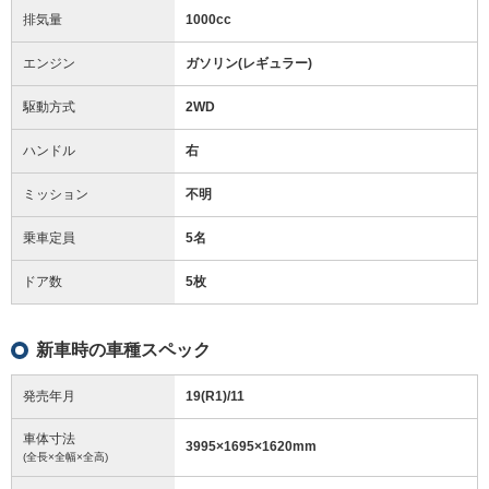
排気量
1000cc
エンジン
ガソリン(レギュラー)
駆動方式
2WD
ハンドル
右
ミッション
不明
乗車定員
5名
ドア数
5枚
新車時の車種スペック
発売年月
19(R1)/11
車体寸法
3995
×
1695
×
1620
mm
(全長×全幅×全高)