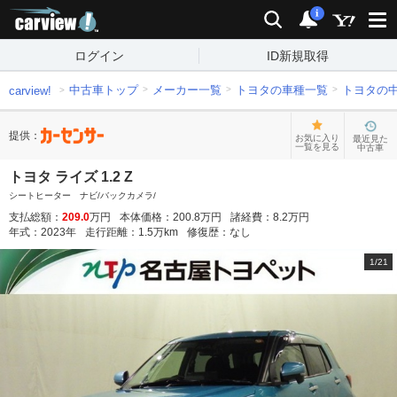
carview!
検索
通知
i
ログイン
ID新規取得
中古車トップ
メーカー一覧
トヨタの車種一覧
トヨタの
carview!
提供：
お気に入り
最近見た
一覧を見る
中古車
トヨタ ライズ 1.2 Z
シートヒーター ナビ/バックカメラ/
支払総額：
209.0
万円
本体価格：
200.8
万円
諸経費：
8.2
万円
年式：
2023
年
走行距離：
1.5
万km
修復歴：
なし
1
/
21