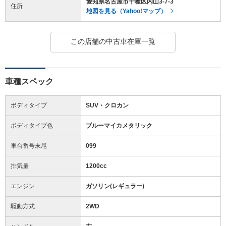
愛知県名古屋市千種区内山3-7-3
住所
地図を見る（Yahoo!マップ）
この店舗の中古車在庫一覧
車種スペック
ボディタイプ
SUV・クロカン
ボディタイプ色
ブルーマイカメタリック
車台番号末尾
099
排気量
1200cc
エンジン
ガソリン(レギュラー)
駆動方式
2WD