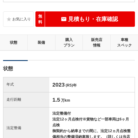
B
内装：
いたみ、汚れなどは少なく、全体的に良好な状態です。
無
見積もり・在庫確認
料
B
外装：
距離、年式相応の軽微なキズやへこみ等はあるものの、目立つものはほ
購入
販売店
車種
とんどない良好な状態です。
状態
装備
プラン
情報
スペック
この中古車の「車両品質評価書」を見る
状態
2023
年式
(R5)
年
1.5
走行距離
万km
法定整備付
法定12ヶ月点検付※貨物など一部車両は6ヶ月
点検
法定整備
御契約から納車までの間に、法定12ヵ月点検整
備相当の整備済納車致します。（詳しくは当店