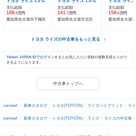
トヨタ ライズ 1.0 G
トヨタ ライズ 1.0 G
トヨタ ライズ 1
支払総額
支払総額
支払総額
188
141
158
.9
万円
.7
万円
.6
万円
愛知県名古屋市千種区
愛知県名古屋市北区
愛知県名古屋市
トヨタ ライズの中古車をもっと見る
Yahoo! JAPAN IDでログイン
するとお気に入りに登録や複数見積もりがで
きるようになります。
中古車トップへ
新車カタログ
トヨタ(TOYOTA)
ライズハイブリッド
ライ
carview!
新車カタログ
トヨタ(TOYOTA)
ライズ
ライズの中古車
carview!