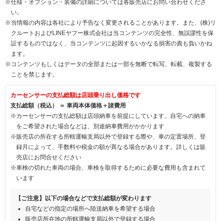
※仕様・オプション・装備の詳細については各販売店にお問い合わせくださ
い。
※当情報の内容は各社により予告なく変更されることがあります。また、(株)リ
クルートおよびLINEヤフー株式会社は当コンテンツの完全性、無誤謬性を保
証するものではなく、当コンテンツに起因するいかなる損害の責も負いかね
ます。
※コンテンツもしくはデータの全部または一部を無断で転写、転載、複製する
ことを禁じます。
カーセンサーの支払総額は店頭乗り出し価格です
支払総額（税込） ＝ 車両本体価格＋諸費用
※カーセンサーの支払総額は店頭納車を前提にしています。自宅への納車
をご希望された場合などは、別途納車費用がかかります
※販売店の所在する所轄運輸支局以外で登録する際や、車の定置場所、登
録月によって、手数料や税金の額が異なる場合があります。詳しくは販
売店にお問合せください
※車検の切れた車両の場合、車検を取得するために必要な費用も含まれて
います
【ご注意】以下の場合などで支払総額が変わります
自宅などの指定の場所へ陸送納車を希望する場合
販売店所在地の所轄運輸支局以外で登録する場合