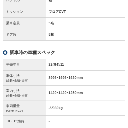
ハンドル
右
ミッション
フロアCVT
乗車定員
5名
ドア数
5枚
新車時の車種スペック
発売年月
22(R4)/11
車体寸法
3995
×
1695
×
1620
mm
(全長×全幅×全高)
室内寸法
1420
×
1420
×
1250
mm
(全長×全幅×全高)
車両重量
-/-/980
kg
(AT×MT×CVT)
10・15燃費
-