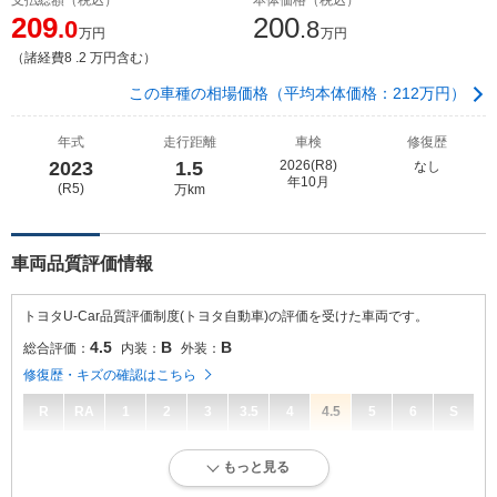
209
200
.0
.8
万円
万円
（諸経費8 .2 万円含む）
この車種の相場価格（平均本体価格：212万円）
年式
走行距離
車検
修復歴
2023
1.5
2026(R8)
なし
年10月
(R5)
万km
車両品質評価情報
トヨタU-Car品質評価制度(トヨタ自動車)の評価を受けた車両です。
4.5
B
B
総合評価：
内装：
外装：
修復歴・キズの確認はこちら
R
RA
1
2
3
3.5
4
4.5
5
6
S
4.5
総合評価：
もっと見る
走行距離が10万キロ以内で、きれいな状態です。