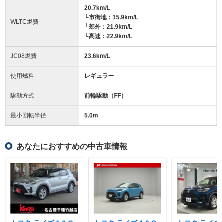
20.7km/L
└市街地：15.9km/L
WLTC燃費
└郊外：21.9km/L
└高速：22.9km/L
JC08燃費
23.6km/L
使用燃料
レギュラー
駆動方式
前輪駆動（FF）
最小回転半径
5.0
m
あなたにおすすめの中古車情報