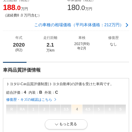
188
180
.0
.0
万円
万円
（諸経費8 .0 万円含む）
この車種の相場価格（平均本体価格：212万円）
年式
走行距離
車検
修復歴
2020
2.1
2027(R9)
なし
年2月
(R2)
万km
車両品質評価情報
トヨタU-Car品質評価制度(トヨタ自動車)の評価を受けた車両です。
4
B
C
総合評価：
内装：
外装：
修復歴・キズの確認はこちら
R
RA
1
2
3
3.5
4
4.5
5
6
S
4
総合評価：
もっと見る
キズ、へこみが少なく、全体的に良好な状態です。