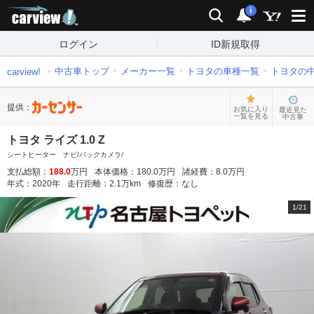
carview!
検索
通知
i
ログイン
ID新規取得
中古車トップ
メーカー一覧
トヨタの車種一覧
トヨタの
carview!
提供：
お気に入り
最近見た
一覧を見る
中古車
トヨタ ライズ 1.0 Z
シートヒーター ナビ/バックカメラ/
支払総額：
188.0
万円
本体価格：
180.0
万円
諸経費：
8.0
万円
年式：
2020
年
走行距離：
2.1
万km
修復歴：
なし
1
/
21