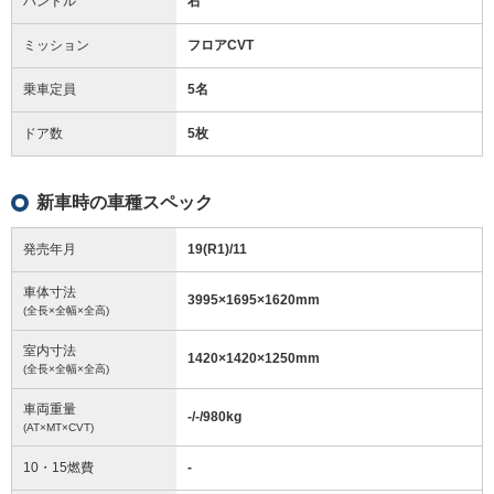
ハンドル
右
ミッション
フロアCVT
乗車定員
5名
ドア数
5枚
新車時の車種スペック
発売年月
19(R1)/11
車体寸法
3995
×
1695
×
1620
mm
(全長×全幅×全高)
室内寸法
1420
×
1420
×
1250
mm
(全長×全幅×全高)
車両重量
-/-/980
kg
(AT×MT×CVT)
10・15燃費
-