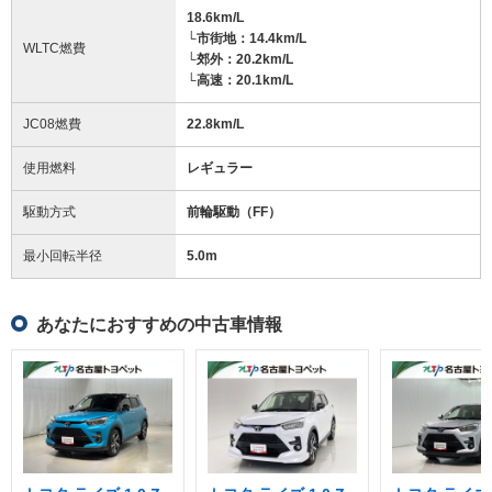
18.6km/L
└市街地：14.4km/L
WLTC燃費
└郊外：20.2km/L
└高速：20.1km/L
JC08燃費
22.8km/L
使用燃料
レギュラー
駆動方式
前輪駆動（FF）
最小回転半径
5.0
m
あなたにおすすめの中古車情報