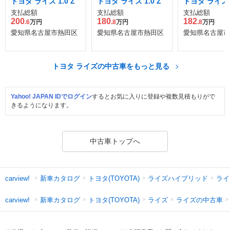
トヨタ ライズ 1.0 Z
トヨタ ライズ 1.0 Z
トヨタ ライズ 1
支払総額
支払総額
支払総額
200
180
182
.6
万円
.8
万円
.8
万円
愛知県名古屋市熱田区
愛知県名古屋市熱田区
愛知県名古屋市
トヨタ ライズの中古車をもっと見る
Yahoo! JAPAN IDでログイン
するとお気に入りに登録や複数見積もりがで
きるようになります。
中古車トップへ
新車カタログ
トヨタ(TOYOTA)
ライズハイブリッド
ライ
carview!
新車カタログ
トヨタ(TOYOTA)
ライズ
ライズの中古車
carview!