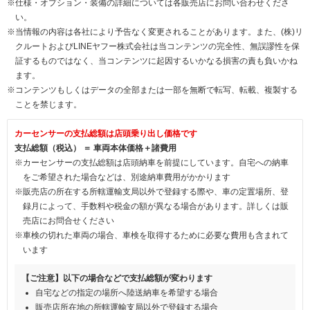
※仕様・オプション・装備の詳細については各販売店にお問い合わせくださ
い。
※当情報の内容は各社により予告なく変更されることがあります。また、(株)リ
クルートおよびLINEヤフー株式会社は当コンテンツの完全性、無誤謬性を保
証するものではなく、当コンテンツに起因するいかなる損害の責も負いかね
ます。
※コンテンツもしくはデータの全部または一部を無断で転写、転載、複製する
ことを禁じます。
カーセンサーの支払総額は店頭乗り出し価格です
支払総額（税込） ＝ 車両本体価格＋諸費用
※カーセンサーの支払総額は店頭納車を前提にしています。自宅への納車
をご希望された場合などは、別途納車費用がかかります
※販売店の所在する所轄運輸支局以外で登録する際や、車の定置場所、登
録月によって、手数料や税金の額が異なる場合があります。詳しくは販
売店にお問合せください
※車検の切れた車両の場合、車検を取得するために必要な費用も含まれて
います
【ご注意】以下の場合などで支払総額が変わります
自宅などの指定の場所へ陸送納車を希望する場合
販売店所在地の所轄運輸支局以外で登録する場合