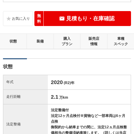
B
内装：
いたみ、汚れなどは少なく、全体的に良好な状態です。
無
見積もり・在庫確認
料
C
外装：
標準的に使用されていて、キズやへこみ等が若干あります。
購入
販売店
車種
状態
装備
プラン
情報
スペック
この中古車の「車両品質評価書」を見る
状態
2020
年式
(R2)
年
2.1
走行距離
万km
法定整備付
法定12ヶ月点検付※貨物など一部車両は6ヶ月
点検
法定整備
御契約から納車までの間に、法定12ヵ月点検整
備相当の整備済納車致します。（詳しくは当店