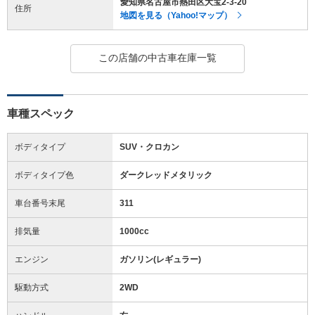
愛知県名古屋市熱田区大宝2-3-20
住所
地図を見る（Yahoo!マップ）
この店舗の中古車在庫一覧
車種スペック
ボディタイプ
SUV・クロカン
ボディタイプ色
ダークレッドメタリック
車台番号末尾
311
排気量
1000cc
エンジン
ガソリン(レギュラー)
駆動方式
2WD