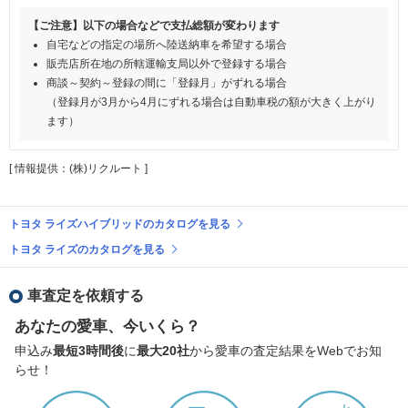
【ご注意】以下の場合などで支払総額が変わります
自宅などの指定の場所へ陸送納車を希望する場合
販売店所在地の所轄運輸支局以外で登録する場合
商談～契約～登録の間に「登録月」がずれる場合
（登録月が3月から4月にずれる場合は自動車税の額が大きく上がり
ます）
[ 情報提供：(株)リクルート ]
トヨタ ライズハイブリッドのカタログを見る
トヨタ ライズのカタログを見る
車査定を依頼する
あなたの愛車、今いくら？
申込み
最短3時間後
に
最大20社
から愛車の査定結果をWebでお知
らせ！