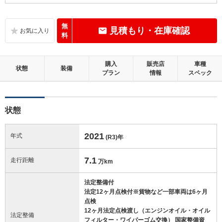
C
内装：
標準的に使用されていて、気になる使用感やいたみが若干あります。
無
見積もり・在庫確認
料
B
外装：
距離、年式相応の軽微なキズやへこみ等はあるものの、目立つものはほ
購入
販売店
車種
とんどない良好な状態です。
状態
装備
プラン
情報
スペック
この中古車の「車両品質評価書」を見る
状態
2021
年式
(R3)
年
7.1
走行距離
万km
法定整備付
法定12ヶ月点検付※貨物など一部車両は6ヶ月
点検
12ヶ月法定点検渡し（エンジンオイル・オイル
法定整備
フィルター・ワイパーゴム交換） 国家整備資