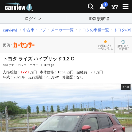
carview!
検索
通知
i
ログイン
ID新規取得
中古車トップ
メーカー一覧
トヨタの車種一覧
トヨタの
carview!
提供：
お気に入り
最近見た
一覧を見る
中古車
トヨタ ライズ ハイブリッド 1.2 G
純正ナビ・バックモニター・ETC付き/
支払総額：
172.1
万円
本体価格：
165.0
万円
諸経費：
7.1
万円
年式：
2021
年
走行距離：
7.1
万km
修復歴：
なし
1
/
20