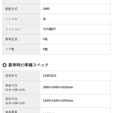
駆動方式
2WD
ハンドル
右
ミッション
その他AT
乗車定員
5名
ドア数
5枚
新車時の車種スペック
発売年月
21(R3)/11
車体寸法
3995
×
1695
×
1620
mm
(全長×全幅×全高)
室内寸法
1420
×
1420
×
1250
mm
(全長×全幅×全高)
車両重量