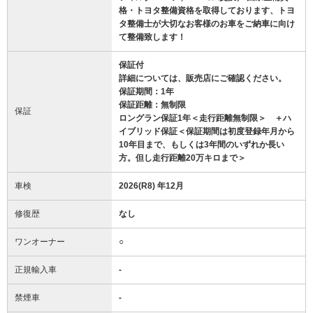
格・トヨタ整備資格を取得しております、トヨ
タ整備士が大切なお客様のお車をご納車に向け
て整備致します！
保証付
詳細については、販売店にご確認ください。
保証期間：1年
保証距離：無制限
保証
ロングラン保証1年＜走行距離無制限＞ ＋ハ
イブリッド保証＜保証期間は初度登録年月から
10年目まで、もしくは3年間のいずれか長い
方。但し走行距離20万キロまで＞
車検
2026(R8) 年12月
修復歴
なし
ワンオーナー
○
正規輸入車
-
禁煙車
-