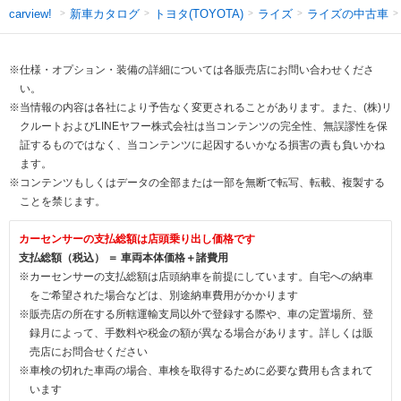
新車カタログ
トヨタ(TOYOTA)
ライズ
ライズの中古車
carview!
※仕様・オプション・装備の詳細については各販売店にお問い合わせくださ
い。
※当情報の内容は各社により予告なく変更されることがあります。また、(株)リ
クルートおよびLINEヤフー株式会社は当コンテンツの完全性、無誤謬性を保
証するものではなく、当コンテンツに起因するいかなる損害の責も負いかね
ます。
※コンテンツもしくはデータの全部または一部を無断で転写、転載、複製する
ことを禁じます。
カーセンサーの支払総額は店頭乗り出し価格です
支払総額（税込） ＝ 車両本体価格＋諸費用
※カーセンサーの支払総額は店頭納車を前提にしています。自宅への納車
をご希望された場合などは、別途納車費用がかかります
※販売店の所在する所轄運輸支局以外で登録する際や、車の定置場所、登
録月によって、手数料や税金の額が異なる場合があります。詳しくは販
売店にお問合せください
※車検の切れた車両の場合、車検を取得するために必要な費用も含まれて
います