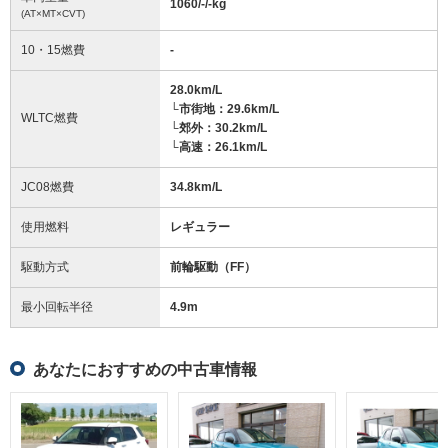
1060/-/-
kg
(AT×MT×CVT)
10・15燃費
-
28.0km/L
└市街地：29.6km/L
WLTC燃費
└郊外：30.2km/L
└高速：26.1km/L
JC08燃費
34.8km/L
使用燃料
レギュラー
駆動方式
前輪駆動（FF）
最小回転半径
4.9
m
あなたにおすすめの中古車情報