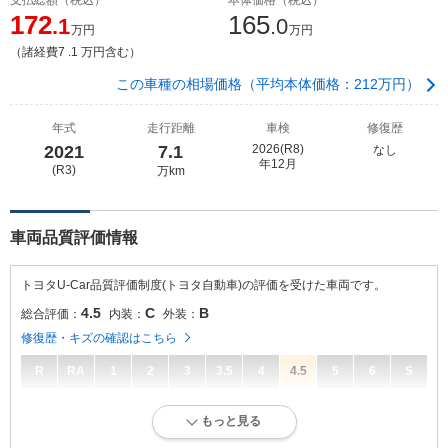
172
165
.1
.0
万円
万円
（諸経費7 .1 万円含む）
この車種の相場価格（平均本体価格：212万円）
年式
走行距離
車検
修復歴
2021
7.1
2026(R8)
なし
年12月
(R3)
万km
車両品質評価情報
トヨタU-Car品質評価制度(トヨタ自動車)の評価を受けた車両です。
4.5
C
B
総合評価：
内装：
外装：
修復歴・キズの確認はこちら
R
RA
1
2
3
3.5
4
4.5
5
6
S
4.5
総合評価：
もっと見る
走行距離が10万キロ以内で、きれいな状態です。