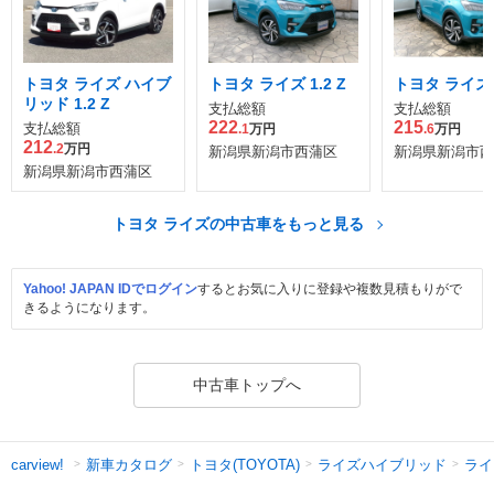
トヨタ ライズ ハイブ
トヨタ ライズ 1.2 Z
トヨタ ライズ 1
リッド 1.2 Z
支払総額
支払総額
222
215
支払総額
.1
万円
.6
万円
212
.2
万円
新潟県新潟市西蒲区
新潟県新潟市西
新潟県新潟市西蒲区
トヨタ ライズの中古車をもっと見る
Yahoo! JAPAN IDでログイン
するとお気に入りに登録や複数見積もりがで
きるようになります。
中古車トップへ
新車カタログ
トヨタ(TOYOTA)
ライズハイブリッド
ライ
carview!