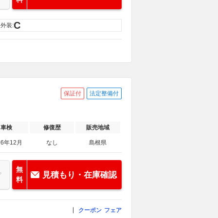
C
外装:
保証付
法定整備付
車検
修復歴
販売地域
26年12月
なし
島根県
無
見積もり・在庫確認
料
クーポン
フェア