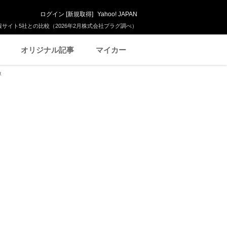
ログイン
[
新規取得
]
Yahoo! JAPAN
サイト5社との比較（2026年2月株式会社プラグ調べ）
オリジナル記事
マイカー
車