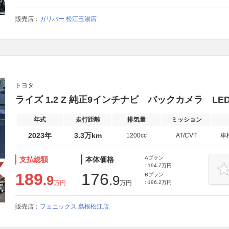
販売店：
ガリバー 松江玉湯店
トヨタ
ライズ 1.2 Z 純正9インチナビ バックカメラ LE
年式
走行距離
排気量
ミッション
2023年
3.3万km
1200cc
AT/CVT
車
Aプラン
支払総額
本体価格
: 194.7万円
189
176
Bプラン
.9
.9
万円
万円
: 196.2万円
販売店：
フェニックス 島根松江店