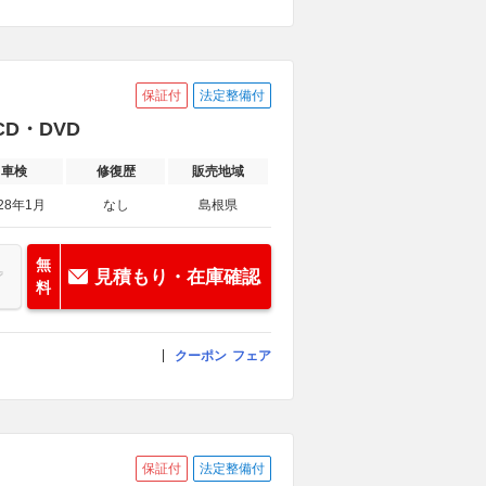
保証付
法定整備付
CD・DVD
車検
修復歴
販売地域
28年1月
なし
島根県
無
見積もり・在庫確認
料
クーポン
フェア
保証付
法定整備付