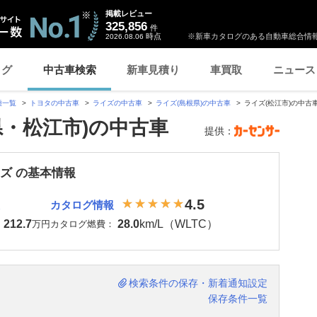
掲載レビュー
325,856
件
時点
※新車カタログのある自動車総合情報
2026.08.06
ログ
中古車検索
新車見積り
車買取
ニュース
種一覧
トヨタの中古車
ライズの中古車
ライズ(島根県)の中古車
ライズ(松江市)の中古
県・松江市)の中古車
提供：
イズ の基本情報
4.5
カタログ情報
212.7
28.0
km/L（WLTC）
：
万円
カタログ燃費：
検索条件の保存・新着通知設定
保存条件一覧