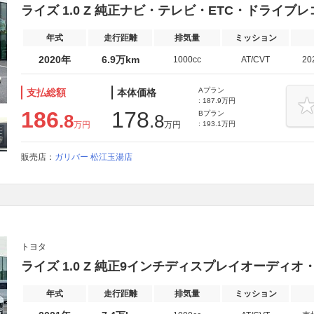
ライズ 1.0 Z 純正ナビ・テレビ・ETC・ドライブ
年式
走行距離
排気量
ミッション
2020年
6.9万km
1000cc
AT/CVT
20
Aプラン
支払総額
本体価格
: 187.9万円
186
178
Bプラン
.8
.8
万円
万円
: 193.1万円
販売店：
ガリバー 松江玉湯店
トヨタ
ライズ 1.0 Z 純正9インチディスプレイオーディオ
年式
走行距離
排気量
ミッション