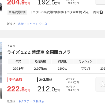
204
192
.9
.5
万円
万円
: 205.5万円
4
B
車両品質評価
トヨタU-Car品質評価制度(トヨタ自動車)
点
内装:
販売店：
島根トヨペット 松江店
トヨタ
ライズ 1.2 Z 禁煙車 全周囲カメラ
年式
走行距離
排気量
ミッション
2021年
2.0万km
1200cc
AT/CVT
20
Aプラン
支払総額
本体価格
: 224.4万円
222
212
Bプラン
.8
.0
万円
万円
: 224.5万円
販売店：
ネクステージ 松江店