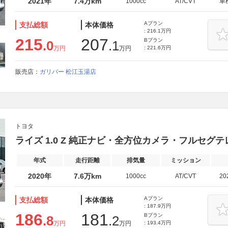
2021年
7.4万km
1000cc
AT/CVT
車
Aプラン
支払総額
本体価格
: 216.1万円
215
207
Bプラン
.0
.1
万円
万円
: 221.6万円
販売店：
ガリバー 松江玉湯店
トヨタ
ライズ 1.0 Z 純正ナビ・全方位カメラ・フルセグ
年式
走行距離
排気量
ミッション
2020年
7.6万km
1000cc
AT/CVT
20
Aプラン
支払総額
本体価格
: 187.9万円
186
181
Bプラン
.8
.2
万円
万円
: 193.4万円