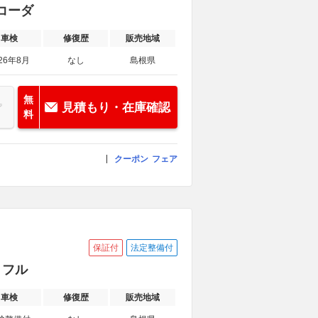
レコーダ
車検
修復歴
販売地域
26年8月
なし
島根県
無
見積もり・在庫確認
料
クーポン
フェア
保証付
法定整備付
・フル
車検
修復歴
販売地域