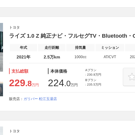
トヨタ
ライズ 1.0 Z 純正ナビ・フルセグTV・Bluetooth・
年式
走行距離
排気量
ミッション
2021年
2.5万km
1000cc
AT/CVT
20
Aプラン
支払総額
本体価格
: 230.9万円
229
224
Bプラン
.8
.0
万円
万円
: 235.5万円
販売店：
ガリバー 松江玉湯店
トヨタ