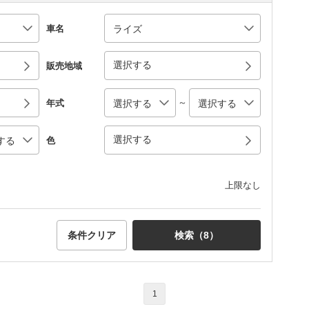
車名
選択する
販売地域
～
年式
選択する
色
上限なし
条件クリア
検索（
8
）
1