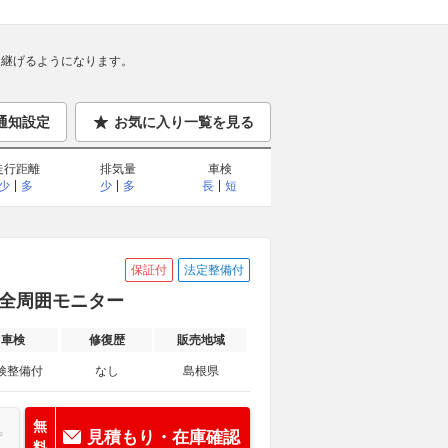
継げるようになります。
通知設定
お気に入り一覧を見る
走行距離
排気量
車検
少
多
少
多
長
短
保証付
法定整備付
ル 全周囲モニター
車検
修復歴
販売地域
検整備付
なし
島根県
無
見積もり・在庫確認
料