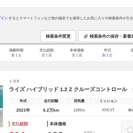
ログイン
するとスマートフォンなど他の端末でも保存したお気に入りや検索条件が引き
検索条件変更
検索条件の保存・新着
掲載時期
支払総額
本体価格
年式
新
古
安
高
安
高
新
古
トヨタ
ライズ ハイブリッド 1.2 Z クルーズコントロー
年式
走行距離
排気量
ミッション
2021年
6.2万km
1200cc
AT/CVT
車
支払総額
本体価格
Aプラン