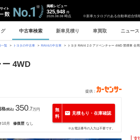
掲載レビュー
325,948
件
時点
※新車カタログのある自動車総合情報
2026.08.08
ログ
中古車検索
新車見積り
車買取
ニュース
種一覧
トヨタの中古車
RAV4の中古車
トヨタ RAV4 2.0 アドベンチャー 4WD 禁煙車 
ャー 4WD
提供：
350
価格
.7
万円
無
(税込)
見積もり・在庫確認
料
年10月
修復歴
なし
※お電話番号の入力は不要です。
支