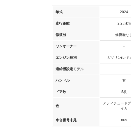
年式
2024
走行距離
2.2万km
修復歴
修復歴な
ワンオーナー
-
エンジン種別
ガソリン(レギ
過給機設定モデル
-
ハンドル
右
ドア数
5枚
アティチュードブ
色
イカ
車台番号末尾
869