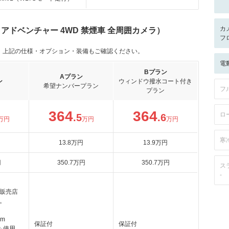
カ
0 アドベンチャー 4WD 禁煙車 全周囲カメラ）
フ
。上記の仕様・オプション・装備もご確認ください。
電
Bプラン
Aプラン
ン
ウィンドウ撥水コート付き
希望ナンバープラン
フ
プラン
364
364
ロ
.5
.6
万円
万円
万円
寒
13
.8
万円
13
.9
万円
円
350
.7
万円
350
.7
万円
ス
-
販売店
。
km
保証付
保証付
も使用