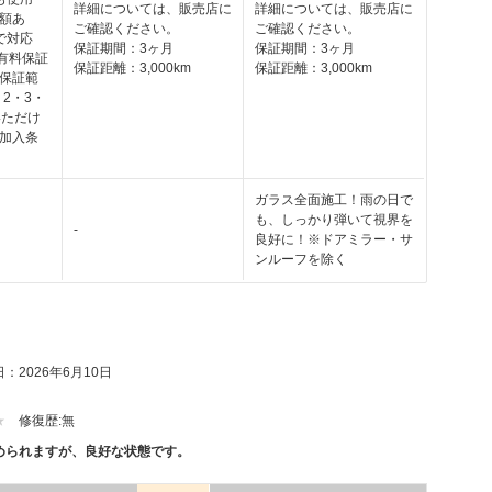
詳細については、販売店に
詳細については、販売店に
額あ
ご確認ください。
ご確認ください。
で対応
保証期間：3ヶ月
保証期間：3ヶ月
の有料保証
保証距離：3,000km
保証距離：3,000km
保証範
・2・3・
いただけ
加入条
ガラス全面施工！雨の日で
も、しっかり弾いて視界を
-
良好に！※ドアミラー・サ
ンルーフを除く
：2026年6月10日
修復歴:
無
められますが、良好な状態です。