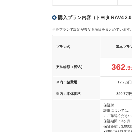
購入プラン内容（トヨタ RAV4 2.
※各プランで設定が異なる項目をまとめています
プラン名
基本プラ
362
.9
支払総額（税込）
※内：諸費用
12
.2
万円
※内：本体価格
350
.7
万
保証付
詳細については、
にご確認ください
保証期間：3ヶ月
保証距離：3,000
●期間中は何度で