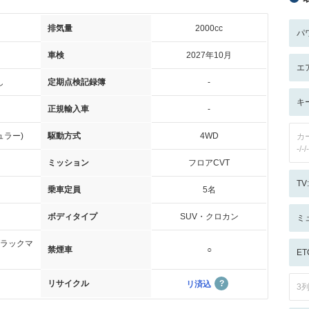
排気量
2000cc
パ
車検
2027年10月
エ
し
定期点検記録簿
-
キ
正規輸入車
-
ュラー)
駆動方式
4WD
カ
-/-/-
ミッション
フロアCVT
T
乗車定員
5名
ボディタイプ
SUV・クロカン
ミ
ラックマ
禁煙車
○
ET
リサイクル
リ済込
3