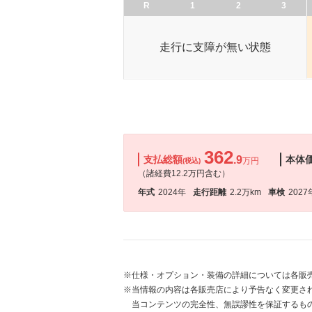
R
1
2
3
走行に支障が無い状態
362
支払総額
.9
本体
万円
(税込)
（諸経費12.2万円含む）
年式
2024年
走行距離
2.2万km
車検
2027
※仕様・オプション・装備の詳細については各販
※当情報の内容は各販売店により予告なく変更され
当コンテンツの完全性、無誤謬性を保証するも