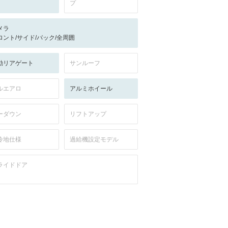
プ
メラ
ロント/サイド/バック/全周囲
動リアゲート
サンルーフ
ルエアロ
アルミホイール
ーダウン
リフトアップ
冷地仕様
過給機設定モデル
ライドドア