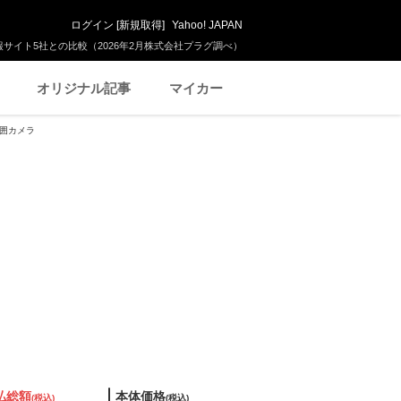
ログイン
[
新規取得
]
Yahoo! JAPAN
サイト5社との比較（2026年2月株式会社プラグ調べ）
オリジナル記事
マイカー
全周囲カメラ
払総額
本体価格
(税込)
(税込)