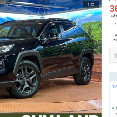
1
/
22
3
（諸
2
S