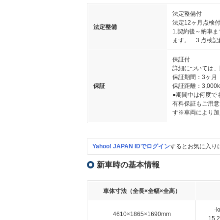
法定整備付
法定12ヶ月点検
法定整備
1.契約後～納車
ます。 3.点検
保証付
詳細については、
保証期間：3ヶ月
保証
保証距離：3,000
●期間中は何度で
有料保証もご用意
す※車両により加
Yahoo! JAPAN IDでログイン
するとお気に入り
新車時の基本情報
車体寸法（全長×全幅×全高）
-
4610×1865×1690mm
15