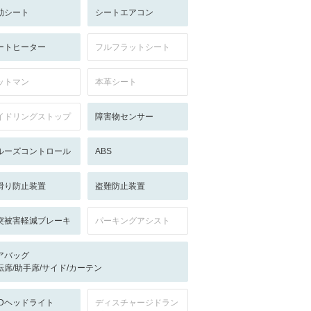
動シート
シートエアコン
ートヒーター
フルフラットシート
ットマン
本革シート
イドリングストップ
障害物センサー
ルーズコントロール
ABS
滑り防止装置
盗難防止装置
突被害軽減ブレーキ
パーキングアシスト
アバッグ
転席/助手席/サイド/カーテン
EDヘッドライト
ディスチャージドラン