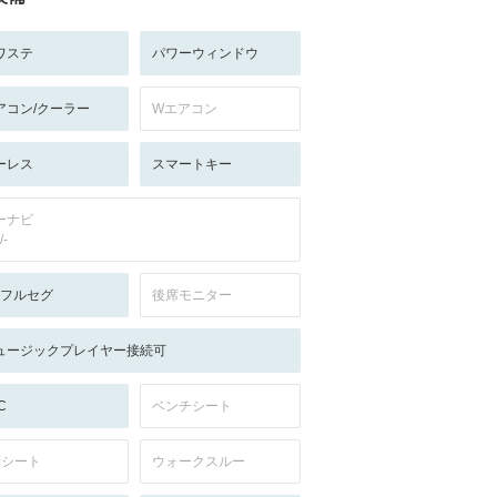
ワステ
パワーウィンドウ
アコン/クーラー
Wエアコン
ーレス
スマートキー
ーナビ
/-
V:フルセグ
後席モニター
ュージックプレイヤー接続可
C
ベンチシート
列シート
ウォークスルー