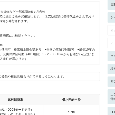
電
付※貨物など一部車両は6ヶ月点検
までに法定点検を実施致します。 2.支払総額に整備代金を含んでおり
シ
記録簿が発行されます。
オ
販売店にご確認ください。
ア
km
も使用可 ※累積上限金額あり ●全国の店舗で対応可 ●最長10年の
。充実の保証範囲（401項目）1・2・3・10年からお選びいただけま
ク
入条件が異なります
横
に登録や複数見積もりができるようになります。
衝
エ
運
燃料消費率
最小回転半径
km/L（JC08モード走行）
5.7m
L
.2km/L（WLTCモード走行）