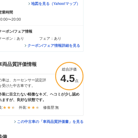
地図を見る（Yahoo!マップ）
営業時間
10:00〜20:00
クーポン/フェア情報
クーポン：あり
フェア：あり
クーポン/フェア情報詳細を見る
車両品質評価情報
総合評価
4.5
の車は、カーセンサー認定評
点
を受けた中古車です。
外装に目立たない軽微なキズ、ヘコミが少し認め
れますが、良好な状態です。
:
外装:
修復歴:
無
この中古車の「車両品質評価書」を見る
装備