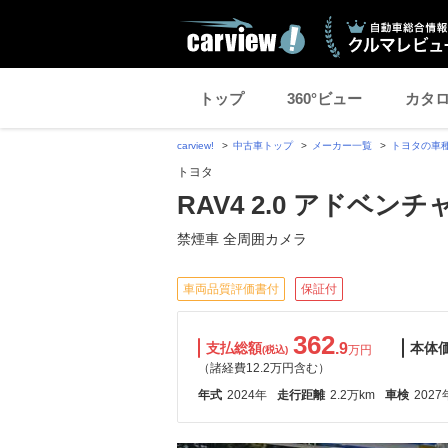
トップ
360°ビュー
カタ
carview!
中古車トップ
メーカー一覧
トヨタの車
トヨタ
RAV4 2.0 アドベンチ
禁煙車 全周囲カメラ
車両品質評価書付
保証付
362
支払総額
.9
本体
万円
(税込)
（諸経費12.2万円含む）
年式
2024年
走行距離
2.2万km
車検
2027