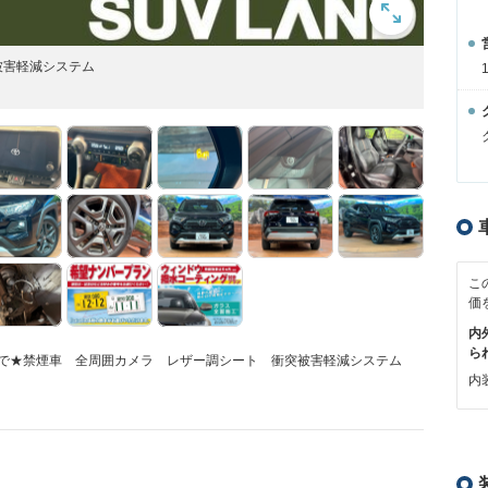
被害軽減システム
こ
価
内
ら
日まで★禁煙車 全周囲カメラ レザー調シート 衝突被害軽減システム
内装