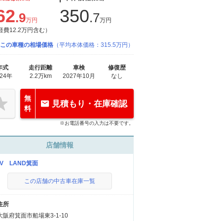
62
350
.9
.7
万円
万円
経費12.2万円含む）
この車種の相場価格
（平均本体価格：315.5万円）
年式
走行距離
車検
修復歴
024年
2.2万km
2027年10月
なし
無
見積もり・在庫確認
料
※お電話番号の入力は不要です。
店舗情報
UV LAND箕面
この店舗の中古車在庫一覧
住所
大阪府箕面市船場東3-1-10