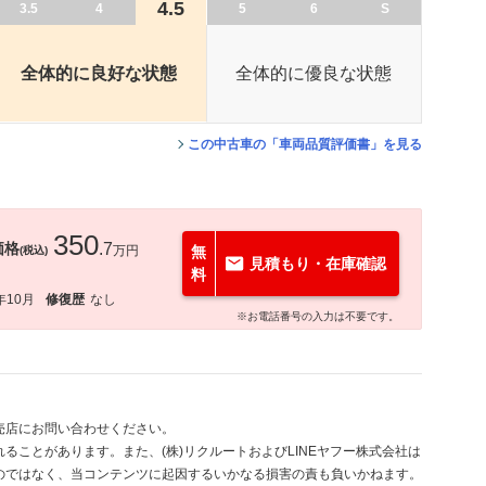
4.5
3.5
4
5
6
S
全体的に良好な状態
全体的に優良な状態
この中古車の「車両品質評価書」を見る
350
価格
.7
万円
無
(税込)
見積もり・在庫確認
料
年10月
修復歴
なし
※お電話番号の入力は不要です。
売店にお問い合わせください。
ることがあります。また、(株)リクルートおよびLINEヤフー株式会社は
のではなく、当コンテンツに起因するいかなる損害の責も負いかねます。