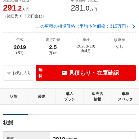
291
281
.2
.0
万円
万円
（諸経費10 .2 万円含む）
この車種の相場価格（平均本体価格：315万円）
年式
走行距離
車検
修復歴
2019
2.5
2028(R10)
なし
年4月
(R1)
万km
無
見積もり・在庫確認
料
購入
販売店
車種
状態
装備
プラン
情報
スペック
状態
2019
年式