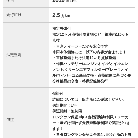
(R1)
年
2.5
走行距離
万km
法定整備付
法定12ヶ月点検付※貨物など一部車両は6ヶ月
点検
トヨタディーラーだから安心です
車両本体価格には、以下の内容が含まれます！
法定整備
・車検整備または法定12ヶ月点検整備
・補機バッテリー/エンジンオイル/オイルエレ
メント/クリーンエアフィルター/ブレーキオイ
ル/ワイパーゴム新品交換・点検結果に基づく要
交換部品の交換・整備記録簿発行
保証付
詳細については、販売店にご確認ください。
保証期間：1年
保証距離：無制限
ロングラン保証1年＜走行距離無制限＞メーカ
保証
ー・年式は問わず走行距離無制限で保証がつき
ます！
トヨタロングラン保証は全国4，500か所のトヨ