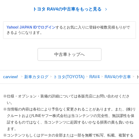
トヨタ RAV4の中古車をもっと見る
Yahoo! JAPAN IDでログイン
するとお気に入りに登録や複数見積もりがで
きるようになります。
中古車トップへ
新車カタログ
トヨタ(TOYOTA)
RAV4の中古車
ト
carview!
RAV4
※仕様・オプション・装備の詳細については各販売店にお問い合わせくださ
い。
※当情報の内容は各社により予告なく変更されることがあります。また、(株)リ
クルートおよびLINEヤフー株式会社は当コンテンツの完全性、無誤謬性を保
証するものではなく、当コンテンツに起因するいかなる損害の責も負いかね
ます。
※コンテンツもしくはデータの全部または一部を無断で転写、転載、複製する