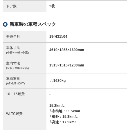
ドア数
5枚
新車時の車種スペック
発売年月
19(H31)/04
車体寸法
4610
×
1865
×
1690
mm
(全長×全幅×全高)
室内寸法
1515
×
1515
×
1230
mm
(全長×全幅×全高)
車両重量
-/-/1630
kg
(AT×MT×CVT)
10・15燃費
-
15.2km/L
└市街地：11.5km/L
WLTC燃費
└郊外：15.3km/L
└高速：17.5km/L