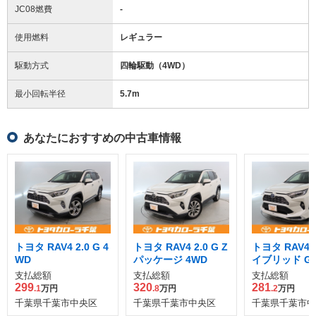
JC08燃費
-
使用燃料
レギュラー
駆動方式
四輪駆動（4WD）
最小回転半径
5.7
m
あなたにおすすめの中古車情報
トヨタ RAV4 2.0 G 4
トヨタ RAV4 2.0 G Z
トヨタ RAV4 2
WD
パッケージ 4WD
イブリッド G E
4WD
支払総額
支払総額
支払総額
299
320
281
.1
万円
.8
万円
.2
万円
千葉県千葉市中央区
千葉県千葉市中央区
千葉県千葉市中