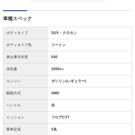
車種スペック
ボディタイプ
SUV・クロカン
ボディタイプ色
ツートン
車台番号末尾
040
排気量
2000cc
エンジン
ガソリン(レギュラー)
駆動方式
4WD
ハンドル
右
ミッション
フロアCVT
乗車定員
5名