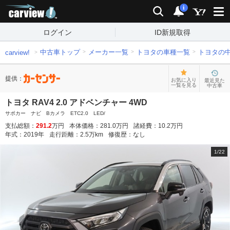
carview!
検索
通知
i
ログイン
ID新規取得
中古車トップ
メーカー一覧
トヨタの車種一覧
トヨタの
carview!
提供：
お気に入り
最近見た
一覧を見る
中古車
トヨタ RAV4 2.0 アドベンチャー 4WD
サポカー ナビ Bカメラ ETC2.0 LED/
支払総額：
291.2
万円
本体価格：
281.0
万円
諸経費：
10.2
万円
年式：
2019
年
走行距離：
2.5
万km
修復歴：
なし
1
/
22