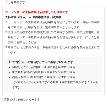
ことを禁じます。
カーセンサーの支払総額は店頭乗り出し価格です
支払総額（税込） ＝ 車両本体価格＋諸費用
※カーセンサーの支払総額は店頭納車を前提にしています。自宅への納車
をご希望された場合などは、別途納車費用がかかります
※販売店の所在する所轄運輸支局以外で登録する際や、車の定置場所、登
録月によって、手数料や税金の額が異なる場合があります。詳しくは販
売店にお問合せください
※車検の切れた車両の場合、車検を取得するために必要な費用も含まれて
います
【ご注意】以下の場合などで支払総額が変わります
自宅などの指定の場所へ陸送納車を希望する場合
販売店所在地の所轄運輸支局以外で登録する場合
商談～契約～登録の間に「登録月」がずれる場合
（登録月が3月から4月にずれる場合は自動車税の額が大きく上がり
ます）
[ 情報提供：(株)リクルート ]