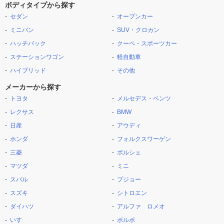
ボディタイプから探す
セダン
オープンカー
ミニバン
SUV・クロカン
ハッチバック
クーペ・スポーツカー
ステーションワゴン
軽自動車
ハイブリッド
その他
メーカーから探す
トヨタ
メルセデス・ベンツ
レクサス
BMW
日産
アウディ
ホンダ
フォルクスワーゲン
三菱
ポルシェ
マツダ
ミニ
スバル
プジョー
スズキ
シトロエン
ダイハツ
アルファ ロメオ
いすゞ
ボルボ