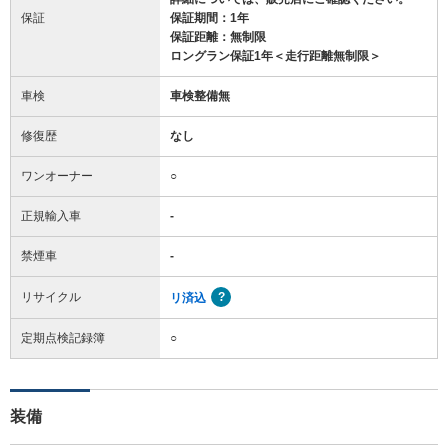
保証
保証期間：1年
保証距離：無制限
ロングラン保証1年＜走行距離無制限＞
車検
車検整備無
修復歴
なし
ワンオーナー
○
正規輸入車
-
禁煙車
-
リサイクル
リ済込
定期点検記録簿
○
装備