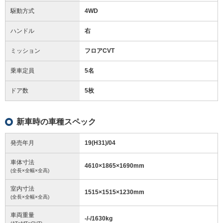
駆動方式
4WD
ハンドル
右
ミッション
フロアCVT
乗車定員
5名
ドア数
5枚
新車時の車種スペック
発売年月
19(H31)/04
車体寸法
4610
×
1865
×
1690
mm
(全長×全幅×全高)
室内寸法
1515
×
1515
×
1230
mm
(全長×全幅×全高)
車両重量
-/-/1630
kg