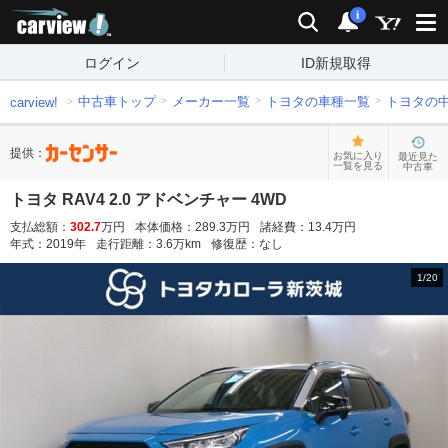
carview!
検索
通知
i
ログイン
ID新規取得
中古車トップ
メーカー一覧
トヨタの車種一覧
トヨタの
carview!
提供：
お気に入り
最近見た
一覧を見る
中古車
トヨタ RAV4 2.0 アドベンチャー 4WD
支払総額：
302.7
万円
本体価格：
289.3
万円
諸経費：
13.4
万円
年式：
2019
年
走行距離：
3.6
万km
修復歴：
なし
1
/
20