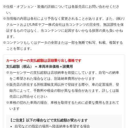
※仕様・オプション・装備の詳細については各販売店にお問い合わせくださ
い。
※当情報の内容は各社により予告なく変更されることがあります。また、(株)リ
クルートおよびLINEヤフー株式会社は当コンテンツの完全性、無誤謬性を保
証するものではなく、当コンテンツに起因するいかなる損害の責も負いかね
ます。
※コンテンツもしくはデータの全部または一部を無断で転写、転載、複製する
ことを禁じます。
カーセンサーの支払総額は店頭乗り出し価格です
支払総額（税込） ＝ 車両本体価格＋諸費用
※カーセンサーの支払総額は店頭納車を前提にしています。自宅への納車
をご希望された場合などは、別途納車費用がかかります
※販売店の所在する所轄運輸支局以外で登録する際や、車の定置場所、登
録月によって、手数料や税金の額が異なる場合があります。詳しくは販
売店にお問合せください
※車検の切れた車両の場合、車検を取得するために必要な費用も含まれて
います
【ご注意】以下の場合などで支払総額が変わります
自宅などの指定の場所へ陸送納車を希望する場合