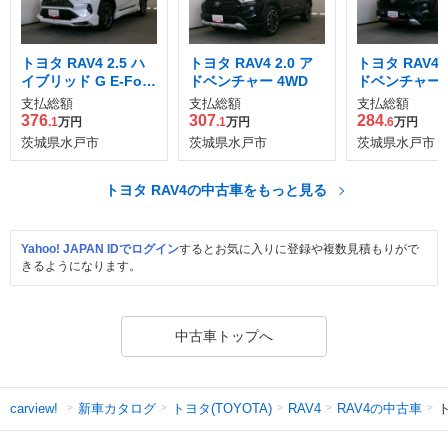
トヨタ RAV4 2.5 ハ
トヨタ RAV4 2.0 ア
トヨタ RAV4 2
イブリッド G E-Four
ドベンチャー 4WD
ドベンチャー 
4WD
支払総額
支払総額
支払総額
376
307
284
.1
万円
.1
万円
.6
万円
茨城県水戸市
茨城県水戸市
茨城県水戸市
トヨタ RAV4の中古車をもっと見る
Yahoo! JAPAN IDでログイン
するとお気に入りに登録や複数見積もりがで
きるようになります。
中古車トップへ
新車カタログ
トヨタ(TOYOTA)
RAV4の中古車
ト
carview!
RAV4