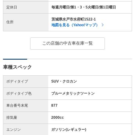
定休日
毎週月曜日/第1・3・5火曜日/第1日曜日
茨城県水戸市水府町1522-1
住所
地図を見る（Yahoo!マップ）
この店舗の中古車在庫一覧
車種スペック
ボディタイプ
SUV・クロカン
ボディタイプ色
ブルーメタリックツートン
車台番号末尾
877
排気量
2000cc
エンジン
ガソリン(レギュラー)