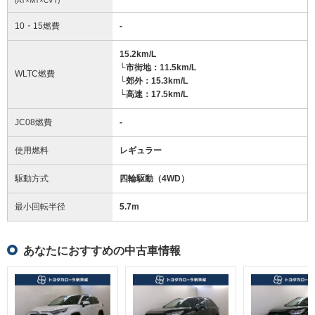
(AT×MT×CVT)
10・15燃費
-
15.2km/L
└市街地：11.5km/L
WLTC燃費
└郊外：15.3km/L
└高速：17.5km/L
JC08燃費
-
使用燃料
レギュラー
駆動方式
四輪駆動（4WD）
最小回転半径
5.7
m
あなたにおすすめの中古車情報