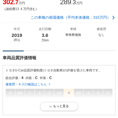
302
289
.7
.3
万円
万円
（諸経費13 .4 万円含む）
この車種の相場価格（平均本体価格：315万円）
年式
走行距離
車検
修復歴
2019
3.6
車検整備無
なし
(R1)
万km
車両品質評価情報
トヨタU-Car品質評価制度(トヨタ自動車)の評価を受けた車両です。
4
C
C
総合評価：
内装：
外装：
修復歴・キズの確認はこちら
R
RA
1
2
3
3.5
4
4.5
5
6
S
4
総合評価：
もっと見る
キズ、へこみが少なく、全体的に良好な状態です。