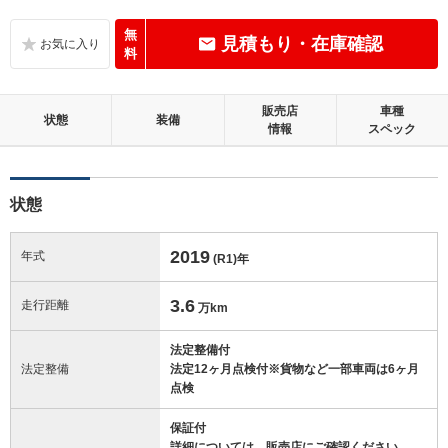
C
内装：
標準的に使用されていて、気になる使用感やいたみが若干あります。
無
見積もり・在庫確認
料
C
外装：
標準的に使用されていて、キズやへこみ等が若干あります。
販売店
車種
状態
装備
情報
スペック
この中古車の「車両品質評価書」を見る
状態
2019
年式
(R1)
年
3.6
走行距離
万km
法定整備付
法定整備
法定12ヶ月点検付※貨物など一部車両は6ヶ月
点検
保証付
詳細については、販売店にご確認ください。