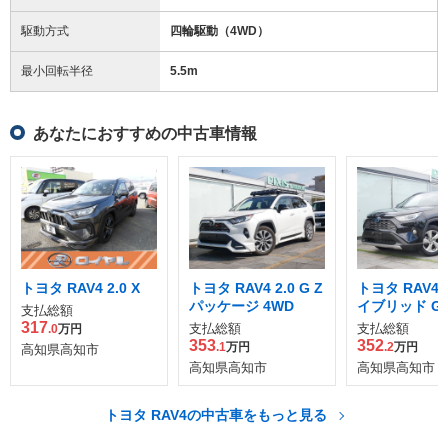
駆動方式
四輪駆動（4WD）
最小回転半径
5.5
m
あなたにおすすめの中古車情報
トヨタ RAV4 2.0 X
トヨタ RAV4 2.0 G Z
トヨタ RAV4 2
パッケージ 4WD
イブリッド G E
支払総額
4WD
317
支払総額
支払総額
.0
万円
353
352
.1
万円
.2
万円
高知県高知市
高知県高知市
高知県高知市
トヨタ RAV4の中古車をもっと見る