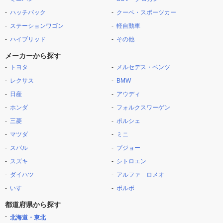
ハッチバック
クーペ・スポーツカー
ステーションワゴン
軽自動車
ハイブリッド
その他
メーカーから探す
トヨタ
メルセデス・ベンツ
レクサス
BMW
日産
アウディ
ホンダ
フォルクスワーゲン
三菱
ポルシェ
マツダ
ミニ
スバル
プジョー
スズキ
シトロエン
ダイハツ
アルファ ロメオ
いすゞ
ボルボ
都道府県から探す
北海道・東北