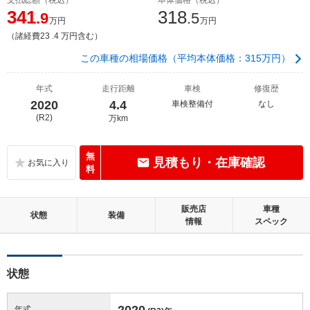
341
318
.9
.5
万円
万円
（諸経費23 .4 万円含む）
この車種の相場価格（平均本体価格：315万円）
年式
走行距離
車検
修復歴
2020
4.4
車検整備付
なし
(R2)
万km
無
見積もり・在庫確認
料
販売店
車種
状態
装備
情報
スペック
状態
2020
年式