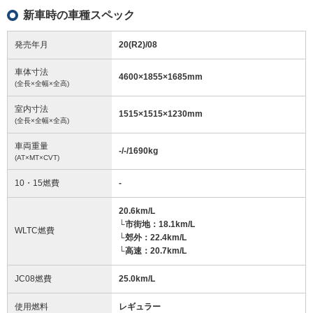
新車時の車種スペック
発売年月
20(R2)/08
車体寸法
4600
×
1855
×
1685
mm
(全長×全幅×全高)
室内寸法
1515
×
1515
×
1230
mm
(全長×全幅×全高)
車両重量
-/-/1690
kg
(AT×MT×CVT)
10・15燃費
-
20.6km/L
└市街地：18.1km/L
WLTC燃費
└郊外：22.4km/L
└高速：20.7km/L
JC08燃費
25.0km/L
使用燃料
レギュラー