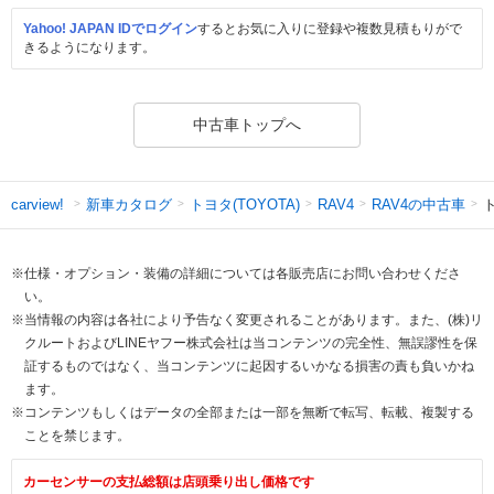
Yahoo! JAPAN IDでログイン
するとお気に入りに登録や複数見積もりがで
きるようになります。
中古車トップへ
新車カタログ
トヨタ(TOYOTA)
RAV4の中古車
ト
carview!
RAV4
※仕様・オプション・装備の詳細については各販売店にお問い合わせくださ
い。
※当情報の内容は各社により予告なく変更されることがあります。また、(株)リ
クルートおよびLINEヤフー株式会社は当コンテンツの完全性、無誤謬性を保
証するものではなく、当コンテンツに起因するいかなる損害の責も負いかね
ます。
※コンテンツもしくはデータの全部または一部を無断で転写、転載、複製する
ことを禁じます。
カーセンサーの支払総額は店頭乗り出し価格です