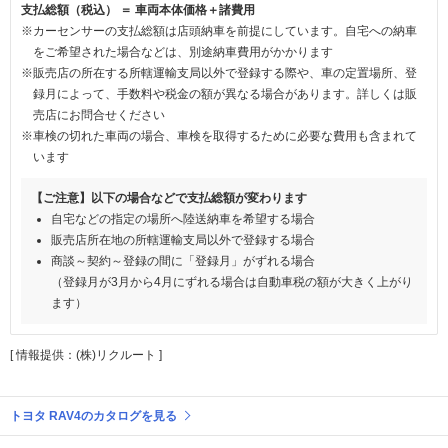
支払総額（税込） ＝ 車両本体価格＋諸費用
※カーセンサーの支払総額は店頭納車を前提にしています。自宅への納車
をご希望された場合などは、別途納車費用がかかります
※販売店の所在する所轄運輸支局以外で登録する際や、車の定置場所、登
録月によって、手数料や税金の額が異なる場合があります。詳しくは販
売店にお問合せください
※車検の切れた車両の場合、車検を取得するために必要な費用も含まれて
います
【ご注意】以下の場合などで支払総額が変わります
自宅などの指定の場所へ陸送納車を希望する場合
販売店所在地の所轄運輸支局以外で登録する場合
商談～契約～登録の間に「登録月」がずれる場合
（登録月が3月から4月にずれる場合は自動車税の額が大きく上がり
ます）
[ 情報提供：(株)リクルート ]
トヨタ RAV4のカタログを見る