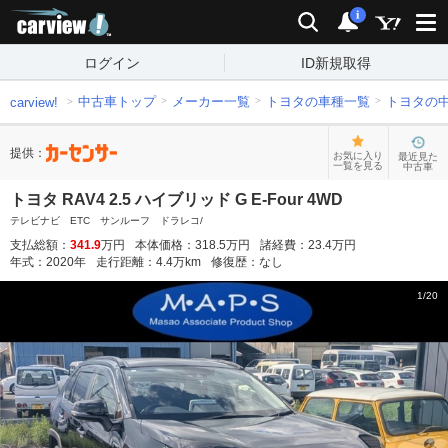
carview!
検索
通知
i
ログイン
ID新規取得
中古車トップ
メーカー一覧
トヨタの車種一覧
トヨタの
carview!
提供：
お気に入り
最近見た
一覧を見る
中古車
トヨタ RAV4 2.5 ハイブリッド G E-Four 4WD
テレビナビ ETC サンルーフ ドラレコ/
支払総額：
341.9
万円
本体価格：
318.5
万円
諸経費：
23.4
万円
年式：
2020
年
走行距離：
4.4
万km
修復歴：
なし
1
/
20