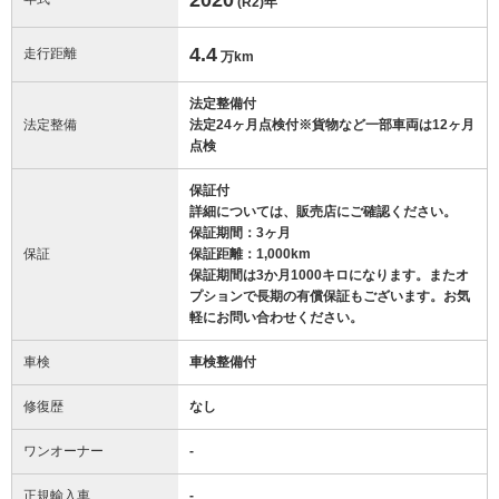
(R2)
年
4.4
走行距離
万km
法定整備付
法定整備
法定24ヶ月点検付※貨物など一部車両は12ヶ月
点検
保証付
詳細については、販売店にご確認ください。
保証期間：3ヶ月
保証
保証距離：1,000km
保証期間は3か月1000キロになります。またオ
プションで長期の有償保証もございます。お気
軽にお問い合わせください。
車検
車検整備付
修復歴
なし
ワンオーナー
-
正規輸入車
-