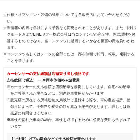
※仕様・オプション・装備の詳細については各販売店にお問い合わせくださ
い。
※当情報の内容は各社により予告なく変更されることがあります。また、(株)リ
クルートおよびLINEヤフー株式会社は当コンテンツの完全性、無誤謬性を保
証するものではなく、当コンテンツに起因するいかなる損害の責も負いかね
ます。
※コンテンツもしくはデータの全部または一部を無断で転写、転載、複製する
ことを禁じます。
カーセンサーの支払総額は店頭乗り出し価格です
支払総額（税込） ＝ 車両本体価格＋諸費用
※カーセンサーの支払総額は店頭納車を前提にしています。自宅への納車
をご希望された場合などは、別途納車費用がかかります
※販売店の所在する所轄運輸支局以外で登録する際や、車の定置場所、登
録月によって、手数料や税金の額が異なる場合があります。詳しくは販
売店にお問合せください
※車検の切れた車両の場合、車検を取得するために必要な費用も含まれて
います
【ご注意】以下の場合などで支払総額が変わります