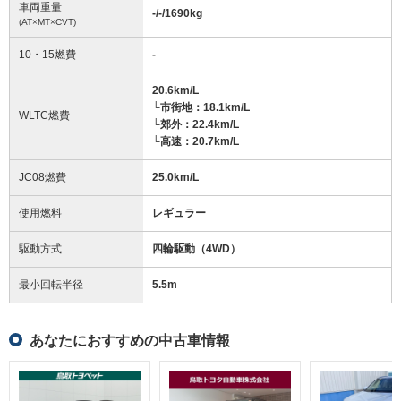
車両重量
-/-/1690
kg
(AT×MT×CVT)
10・15燃費
-
20.6km/L
└市街地：18.1km/L
WLTC燃費
└郊外：22.4km/L
└高速：20.7km/L
JC08燃費
25.0km/L
使用燃料
レギュラー
駆動方式
四輪駆動（4WD）
最小回転半径
5.5
m
あなたにおすすめの中古車情報