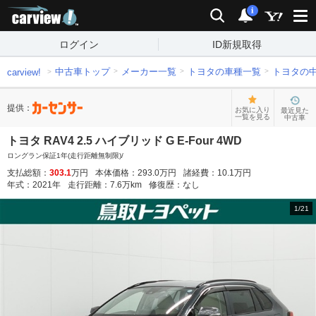
carview!
検索
通知
i
ログイン
ID新規取得
中古車トップ
メーカー一覧
トヨタの車種一覧
トヨタの
carview!
提供：
お気に入り
最近見た
一覧を見る
中古車
トヨタ RAV4 2.5 ハイブリッド G E-Four 4WD
ロングラン保証1年(走行距離無制限)/
支払総額：
303.1
万円
本体価格：
293.0
万円
諸経費：
10.1
万円
年式：
2021
年
走行距離：
7.6
万km
修復歴：
なし
1
/
21