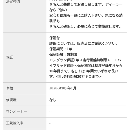
法定整備
きちんと整備してお渡し致します。ディーラー
ならではの
安心と信頼も一緒にご購入下さい。気になる消
耗品も
きちんと確認し、必要に応じて交換致します。
保証付
詳細については、販売店にご確認ください。
保証期間：1年
保証距離：無制限
保証
ロングラン保証1年＜走行距離無制限＞ ＋ハ
イブリッド保証＜保証期間は初度登録年月から
10年目まで、もしくは3年間のいずれか長い
方。但し走行距離20万キロまで＞
車検
2028(R10) 年1月
修復歴
なし
ワンオーナー
○
正規輸入車
-