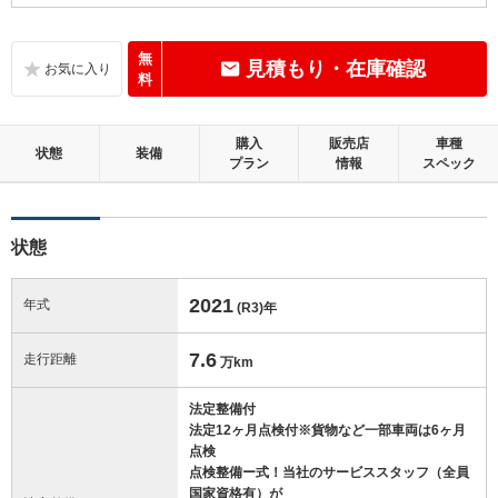
C
内装：
標準的に使用されていて、気になる使用感やいたみが若干あります。
無
見積もり・在庫確認
料
B
外装：
距離、年式相応の軽微なキズやへこみ等はあるものの、目立つものはほ
購入
販売店
車種
とんどない良好な状態です。
状態
装備
プラン
情報
スペック
この中古車の「車両品質評価書」を見る
状態
2021
年式
(R3)
年
7.6
走行距離
万km
法定整備付
法定12ヶ月点検付※貨物など一部車両は6ヶ月
点検
点検整備ー式！当社のサービススタッフ（全員
国家資格有）が