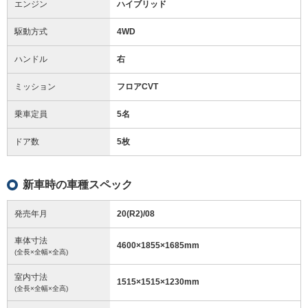
エンジン
ハイブリッド
駆動方式
4WD
ハンドル
右
ミッション
フロアCVT
乗車定員
5名
ドア数
5枚
新車時の車種スペック
発売年月
20(R2)/08
車体寸法
4600
×
1855
×
1685
mm
(全長×全幅×全高)
室内寸法
1515
×
1515
×
1230
mm
(全長×全幅×全高)