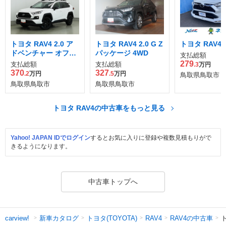
トヨタ RAV4 2.0 ア
トヨタ RAV4 2.0 G Z
トヨタ RAV4 2
ドベンチャー オフロ
パッケージ 4WD
支払総額
ード パッケージII 4W
279
支払総額
支払総額
.3
万円
D
370
327
.2
万円
.5
万円
鳥取県鳥取市
鳥取県鳥取市
鳥取県鳥取市
トヨタ RAV4の中古車をもっと見る
Yahoo! JAPAN IDでログイン
するとお気に入りに登録や複数見積もりがで
きるようになります。
中古車トップへ
新車カタログ
トヨタ(TOYOTA)
RAV4の中古車
ト
carview!
RAV4