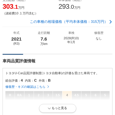
303
293
.1
.0
万円
万円
（諸経費10 .1 万円含む）
この車種の相場価格（平均本体価格：315万円）
年式
走行距離
車検
修復歴
2021
7.6
2028(R10)
なし
年1月
(R3)
万km
車両品質評価情報
トヨタU-Car品質評価制度(トヨタ自動車)の評価を受けた車両です。
4
C
B
総合評価：
内装：
外装：
修復歴・キズの確認はこちら
R
RA
1
2
3
3.5
4
4.5
5
6
S
4
総合評価：
もっと見る
キズ、へこみが少なく、全体的に良好な状態です。