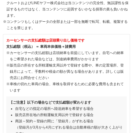
クルートおよびLINEヤフー株式会社は当コンテンツの完全性、無誤謬性を保
証するものではなく、当コンテンツに起因するいかなる損害の責も負いかね
ます。
※コンテンツもしくはデータの全部または一部を無断で転写、転載、複製する
ことを禁じます。
カーセンサーの支払総額は店頭乗り出し価格です
支払総額（税込） ＝ 車両本体価格＋諸費用
※カーセンサーの支払総額は店頭納車を前提にしています。自宅への納車
をご希望された場合などは、別途納車費用がかかります
※販売店の所在する所轄運輸支局以外で登録する際や、車の定置場所、登
録月によって、手数料や税金の額が異なる場合があります。詳しくは販
売店にお問合せください
※車検の切れた車両の場合、車検を取得するために必要な費用も含まれて
います
【ご注意】以下の場合などで支払総額が変わります
自宅などの指定の場所へ陸送納車を希望する場合
販売店所在地の所轄運輸支局以外で登録する場合
商談～契約～登録の間に「登録月」がずれる場合
（登録月が3月から4月にずれる場合は自動車税の額が大きく上がり