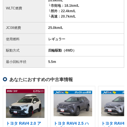
20.6km/L
└市街地：18.1km/L
WLTC燃費
└郊外：22.4km/L
└高速：20.7km/L
JC08燃費
25.0km/L
使用燃料
レギュラー
駆動方式
四輪駆動（4WD）
最小回転半径
5.5
m
あなたにおすすめの中古車情報
トヨタ RAV4 2.0 ア
トヨタ RAV4 2.5 ハ
トヨタ RAV4 2