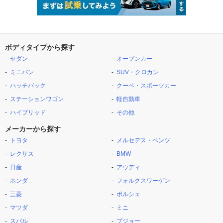
ボディタイプから探す
セダン
オープンカー
ミニバン
SUV・クロカン
ハッチバック
クーペ・スポーツカー
ステーションワゴン
軽自動車
ハイブリッド
その他
メーカーから探す
トヨタ
メルセデス・ベンツ
レクサス
BMW
日産
アウディ
ホンダ
フォルクスワーゲン
三菱
ポルシェ
マツダ
ミニ
スバル
プジョー