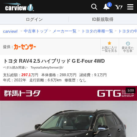
carview!
検索
通知
i
ログイン
ID新規取得
中古車トップ
メーカー一覧
トヨタの車種一覧
トヨタの
carview!
提供：
お気に入り
最近見た
一覧を見る
中古車
トヨタ RAV4 2.5 ハイブリッド G E-Four 4WD
ペダル踏み間違い ToyotaSafetySense/歩/
支払総額：
297.1
万円
本体価格：
288.0
万円
諸経費：
9.1
万円
年式：
2022
年
走行距離：
6.6
万km
修復歴：
なし
1
/
20