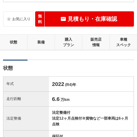
C
内装：
標準的に使用されていて、気になる使用感やいたみが若干あります。
無
見積もり・在庫確認
料
D
外装：
やや目立つキズやへこみ等があります。
購入
販売店
車種
状態
装備
プラン
情報
スペック
この中古車の「車両品質評価書」を見る
状態
2022
年式
(R4)
年
6.6
走行距離
万km
法定整備付
法定整備
法定12ヶ月点検付※貨物など一部車両は6ヶ月
点検
保証付