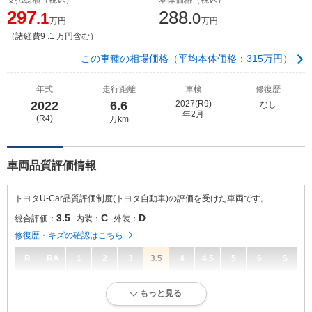
297
288
.1
.0
万円
万円
（諸経費9 .1 万円含む）
この車種の相場価格（平均本体価格：315万円）
年式
走行距離
車検
修復歴
2022
6.6
2027(R9)
なし
年2月
(R4)
万km
車両品質評価情報
トヨタU-Car品質評価制度(トヨタ自動車)の評価を受けた車両です。
3.5
C
D
総合評価：
内装：
外装：
修復歴・キズの確認はこちら
R
RA
1
2
3
3.5
4
4.5
5
6
S
3.5
総合評価：
もっと見る
キズ、へこみは若干ありますが、比較的良好な状態です。