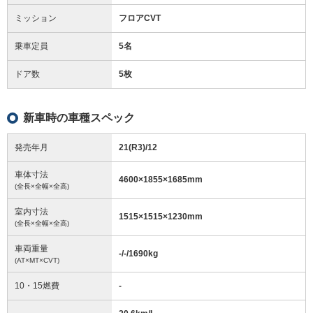
ミッション
フロアCVT
乗車定員
5名
ドア数
5枚
新車時の車種スペック
発売年月
21(R3)/12
車体寸法
4600
×
1855
×
1685
mm
(全長×全幅×全高)
室内寸法
1515
×
1515
×
1230
mm
(全長×全幅×全高)
車両重量
-/-/1690
kg
(AT×MT×CVT)
10・15燃費
-