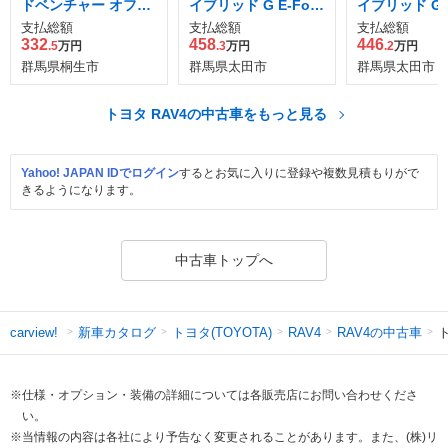
ドベンチャー オフロ
イブリッド G E-Four
イブリッド G E
ード パッケージ 4W
4WD
4WD
支払総額
支払総額
支払総額
D
332
458
446
.5
万円
.3
万円
.2
万円
群馬県桐生市
群馬県太田市
群馬県太田市
トヨタ RAV4の中古車をもっと見る
Yahoo! JAPAN IDでログイン
するとお気に入りに登録や複数見積もりがで
きるようになります。
中古車トップへ
新車カタログ
トヨタ(TOYOTA)
RAV4の中古車
ト
carview!
RAV4
※仕様・オプション・装備の詳細については各販売店にお問い合わせくださ
い。
※当情報の内容は各社により予告なく変更されることがあります。また、(株)リ