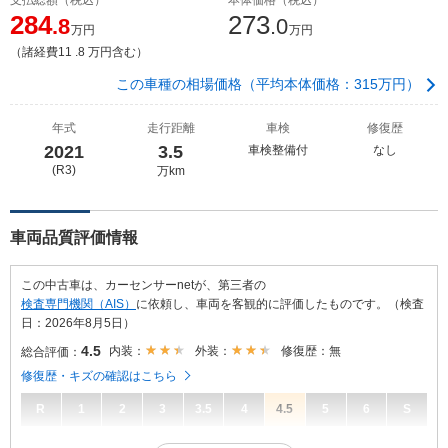
284
273
.8
.0
万円
万円
（諸経費11 .8 万円含む）
この車種の相場価格（平均本体価格：315万円）
年式
走行距離
車検
修復歴
2021
3.5
車検整備付
なし
(R3)
万km
車両品質評価情報
この中古車は、カーセンサーnetが、第三者の
検査専門機関（AIS）
に依頼し、車両を客観的に評価したものです。（検査
日：2026年8月5日）
4.5
内装：
外装：
修復歴：無
総合評価：
修復歴・キズの確認はこちら
R
1
2
3
3.5
4
4.5
5
6
S
4.5
総合評価：