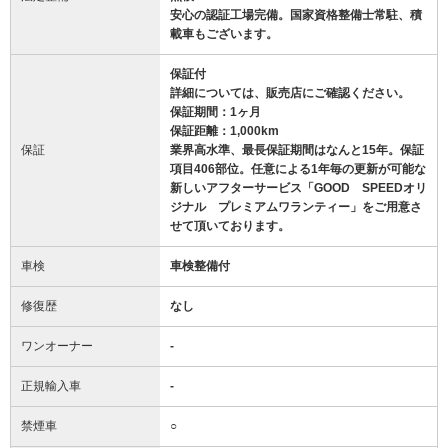
安心の認証工場完備。国家資格整備士常駐、積
載車もございます。
保証付
詳細については、販売店にご確認ください。
保証期間：1ヶ月
保証距離：1,000km
保証
業界高水準、最長保証期間はなんと15年。保証
項目406部位。任意による1年毎の更新が可能な
新しいアフターサービス「GOOD SPEEDオリ
ジナル プレミアムワランティー」をご用意さ
せて頂いております。
車検
車検整備付
修復歴
なし
ワンオーナー
-
正規輸入車
-
禁煙車
○