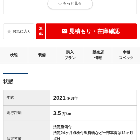
もっと見る
内外装に目立たない軽微なキズ、ヘコミが少し認められますが、良好な
状態です。
内装：
無
見積もり・在庫確認
目立たない軽微なダメージはありますが、良好な状態です。
料
外装：
購入
販売店
車種
キズ、ヘコミなどが少なく、あっても目立たない、良好な状態です。
状態
装備
プラン
情報
スペック
修復歴：無
状態
この中古車の「車両品質評価書」を見る
2021
年式
(R3)
年
3.5
走行距離
万km
法定整備付
法定24ヶ月点検付※貨物など一部車両は12ヶ月
法定整備
点検