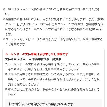
※仕様・オプション・装備の詳細については各販売店にお問い合わせくださ
い。
※当情報の内容は各社により予告なく変更されることがあります。また、(株)リ
クルートおよびLINEヤフー株式会社は当コンテンツの完全性、無誤謬性を保
証するものではなく、当コンテンツに起因するいかなる損害の責も負いかね
ます。
※コンテンツもしくはデータの全部または一部を無断で転写、転載、複製する
ことを禁じます。
カーセンサーの支払総額は店頭乗り出し価格です
支払総額（税込） ＝ 車両本体価格＋諸費用
※カーセンサーの支払総額は店頭納車を前提にしています。自宅への納車
をご希望された場合などは、別途納車費用がかかります
※販売店の所在する所轄運輸支局以外で登録する際や、車の定置場所、登
録月によって、手数料や税金の額が異なる場合があります。詳しくは販
売店にお問合せください
※車検の切れた車両の場合、車検を取得するために必要な費用も含まれて
います
【ご注意】以下の場合などで支払総額が変わります