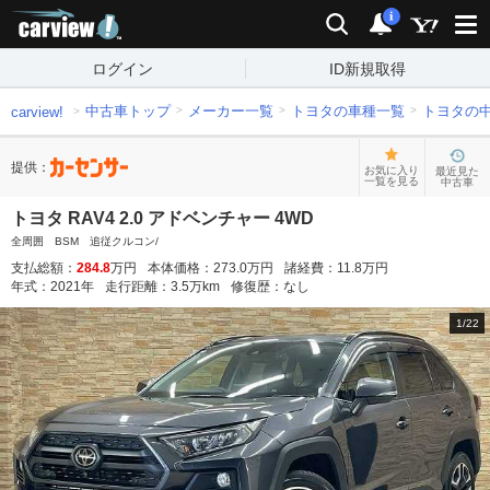
carview!
検索
通知
i
ログイン
ID新規取得
中古車トップ
メーカー一覧
トヨタの車種一覧
トヨタの
carview!
提供：
お気に入り
最近見た
一覧を見る
中古車
トヨタ RAV4 2.0 アドベンチャー 4WD
全周囲 BSM 追従クルコン/
支払総額：
284.8
万円
本体価格：
273.0
万円
諸経費：
11.8
万円
年式：
2021
年
走行距離：
3.5
万km
修復歴：
なし
1
/
22