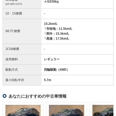
-/-/1630
kg
(AT×MT×CVT)
10・15燃費
-
15.2km/L
└市街地：11.5km/L
WLTC燃費
└郊外：15.3km/L
└高速：17.5km/L
JC08燃費
-
使用燃料
レギュラー
駆動方式
四輪駆動（4WD）
最小回転半径
5.7
m
あなたにおすすめの中古車情報