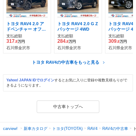
トヨタ RAV4 2.0 ア
トヨタ RAV4 2.0 G Z
トヨタ RAV4 2
ドベンチャー オフロ
パッケージ 4WD
パッケージ 4
ード パッケージ 4W
支払総額
支払総額
支払総額
D
317
284
309
.8
万円
.8
万円
.8
万円
石川県金沢市
石川県金沢市
石川県金沢市
トヨタ RAV4の中古車をもっと見る
Yahoo! JAPAN IDでログイン
するとお気に入りに登録や複数見積もりがで
きるようになります。
中古車トップへ
新車カタログ
トヨタ(TOYOTA)
RAV4の中古車
carview!
RAV4