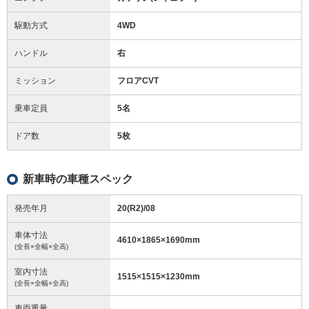
駆動方式
4WD
ハンドル
右
ミッション
フロアCVT
乗車定員
5名
ドア数
5枚
新車時の車種スペック
発売年月
20(R2)/08
車体寸法
4610
×
1865
×
1690
mm
(全長×全幅×全高)
室内寸法
1515
×
1515
×
1230
mm
(全長×全幅×全高)
車両重量