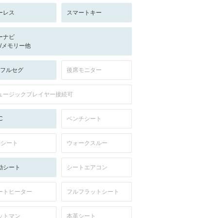
ーレス
スマートキー
ーナビ
-/-/メモリー他
V:フルセグ
後席モニター
ュージックプレイヤー接続可
C
ベンチシート
列シート
ウォークスルー
動シート
シートエアコン
ートヒーター
フルフラットシート
ットマン
本革シート