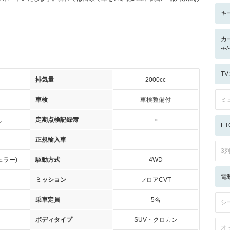
キ
カ
-/
T
排気量
2000cc
車検
車検整備付
ミ
し
定期点検記録簿
○
ET
正規輸入車
-
3
ュラー)
駆動方式
4WD
電
ミッション
フロアCVT
乗車定員
5名
シ
ボディタイプ
SUV・クロカン
オ