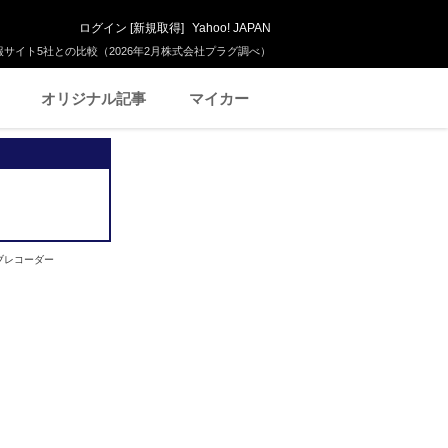
ログイン
[
新規取得
]
Yahoo! JAPAN
サイト5社との比較（2026年2月株式会社プラグ調べ）
オリジナル記事
マイカー
イブレコーダー