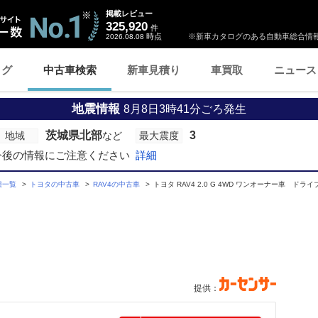
掲載レビュー
325,920
件
時点
※新車カタログのある自動車総合情報
2026.08.08
ログ
中古車検索
新車見積り
車買取
ニュース
地震情報
8月8日3時41分ごろ発生
茨城県北部
3
地域
など
最大震度
今後の情報にご注意ください
詳細
種一覧
トヨタの中古車
RAV4の中古車
トヨタ RAV4 2.0 G 4WD ワンオーナー車 ドラ
提供：