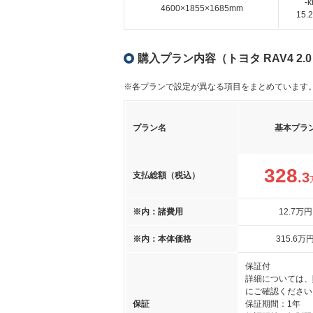
-
4600×1855×1685mm
15
購入プラン内容（トヨタ RAV4 2
※各プランで設定が異なる項目をまとめています
プラン名
基本プラ
328
.3
支払総額（税込）
※内：諸費用
12
.7
万円
※内：本体価格
315
.6
万
保証付
詳細については、
にご確認ください
保証
保証期間：1年