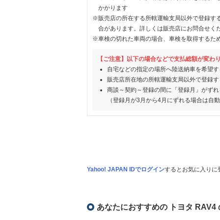
かかります
※販売店の所在する所轄運輸支局以外で登録す
合があります。詳しくは販売店にお問合せく
※車検の切れた車両の場合、車検を取得するた
【ご注意】以下の場合などで支払総額が変わ
自宅などの指定の場所へ陸送納車を希望す
販売店所在地の所轄運輸支局以外で登録す
商談～契約～登録の間に「登録月」がずれ
（登録月が3月から4月にずれる場合は自
Yahoo! JAPAN IDでログイン
するとお気に入りに
あなたにおすすめの トヨタ RAV4