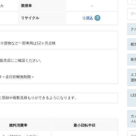
カ
禁煙車
-
ア
リサイクル
リ済込
ク
付※貨物など一部車両は12ヶ月点検
横
衝
販売店にご確認ください。
エ
年＜走行距離無制限＞
運
L
に登録や複数見積もりができるようになります。
カ
-/
燃料消費率
最小回転半径