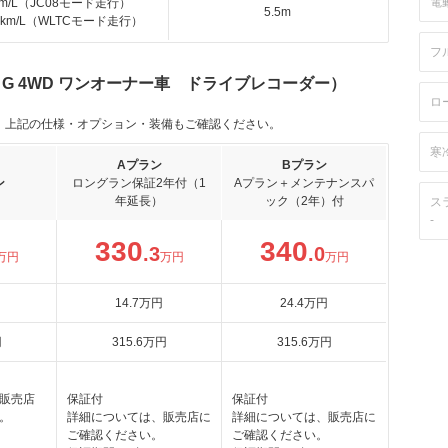
電
km/L（JC08モード走行）
5.5m
.2km/L（WLTCモード走行）
フ
.0 G 4WD ワンオーナー車 ドライブレコーダー）
ロ
。上記の仕様・オプション・装備もご確認ください。
寒
Aプラン
Bプラン
ン
ロングラン保証2年付（1
Aプラン＋メンテナンスパ
年延長）
ック（2年）付
ス
-
330
340
.3
.0
万円
万円
万円
14
.7
万円
24
.4
万円
円
315
.6
万円
315
.6
万円
販売店
保証付
保証付
。
詳細については、販売店に
詳細については、販売店に
ご確認ください。
ご確認ください。