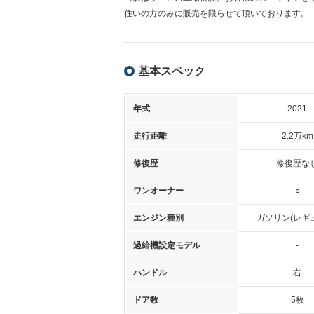
住いの方のみに販売を限らせて頂いております。
基本スペック
年式
2021
走行距離
2.2万km
修復歴
修復歴な
ワンオーナー
○
エンジン種別
ガソリン(レギ
過給機設定モデル
-
ハンドル
右
ドア数
5枚