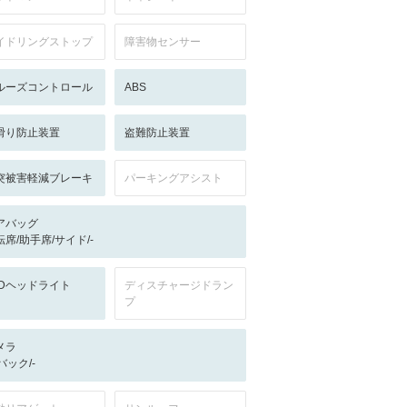
イドリングストップ
障害物センサー
ルーズコントロール
ABS
滑り防止装置
盗難防止装置
突被害軽減ブレーキ
パーキングアシスト
アバッグ
転席/助手席/サイド/-
EDヘッドライト
ディスチャージドラン
プ
メラ
-/バック/-