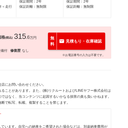
保証期間：2年
保証期間：2年
年＜走行
保証距離：無制限
保証距離：無制限
315
価格
.6
万円
無
(税込)
見積もり・在庫確認
料
整備付
修復歴
なし
※お電話番号の入力は不要です。
売店にお問い合わせください。
ることがあります。また、(株)リクルートおよびLINEヤフー株式会社は
のではなく、当コンテンツに起因するいかなる損害の責も負いかねます。
無断で転写、転載、複製することを禁じます。
す
しています。自宅への納車をご希望された場合などは、別途納車費用が