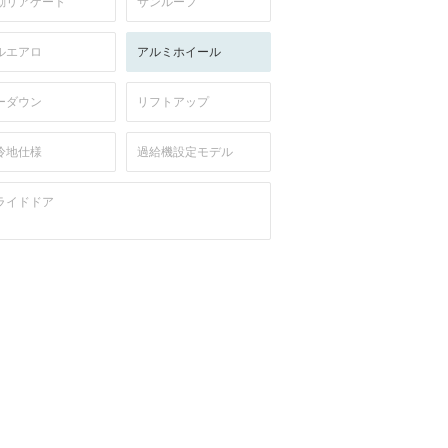
動リアゲート
サンルーフ
ルエアロ
アルミホイール
ーダウン
リフトアップ
冷地仕様
過給機設定モデル
ライドドア