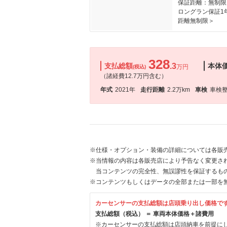
保証距離：無制限
ロングラン保証1
距離無制限＞
328
支払総額
.3
本体
万円
(税込)
（諸経費12.7万円含む）
年式
2021年
走行距離
2.2万km
車検
車検
※仕様・オプション・装備の詳細については各販
※当情報の内容は各販売店により予告なく変更され
当コンテンツの完全性、無誤謬性を保証するも
※コンテンツもしくはデータの全部または一部を
カーセンサーの支払総額は店頭乗り出し価格で
支払総額（税込） ＝ 車両本体価格＋諸費用
※カーセンサーの支払総額は店頭納車を前提に