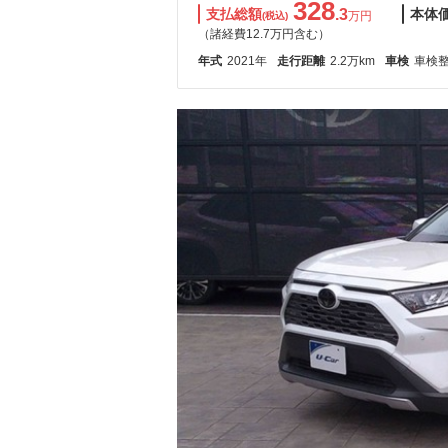
328
支払総額
.3
本体
万円
(税込)
（諸経費12.7万円含む）
年式
2021年
走行距離
2.2万km
車検
車検