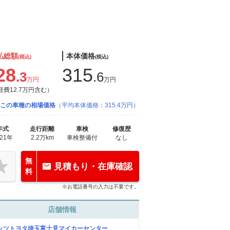
払総額
本体価格
(税込)
(税込)
28
315
.3
.6
万円
万円
経費12.7万円含む）
この車種の相場価格
（平均本体価格：315.4万円）
年式
走行距離
車検
修復歴
021年
2.2万km
車検整備付
なし
無
見積もり・在庫確認
料
※お電話番号の入力は不要です。
店舗情報
ッツトヨタ埼玉富士見マイカーセンター