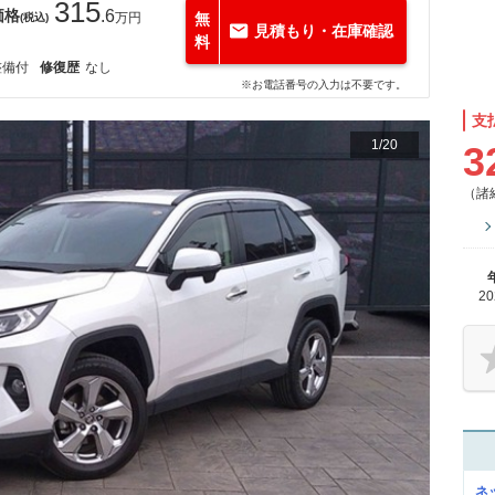
315
価格
.6
万円
無
(税込)
見積もり・在庫確認
料
整備付
修復歴
なし
※お電話番号の入力は不要です。
支
1
/
20
3
（諸
2
ネ