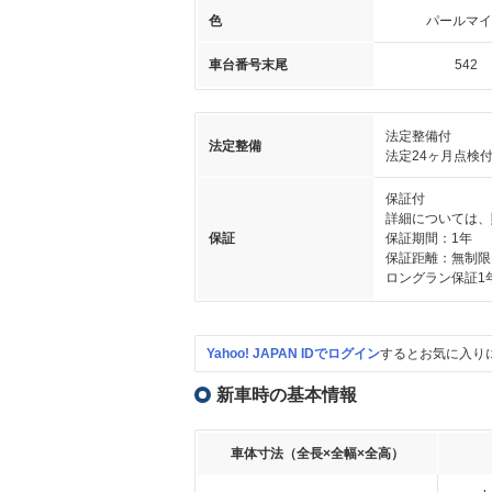
色
パールマイ
車台番号末尾
542
法定整備付
法定整備
法定24ヶ月点検
保証付
詳細については、
保証
保証期間：1年
保証距離：無制限
ロングラン保証1
Yahoo! JAPAN IDでログイン
するとお気に入り
新車時の基本情報
車体寸法（全長×全幅×全高）