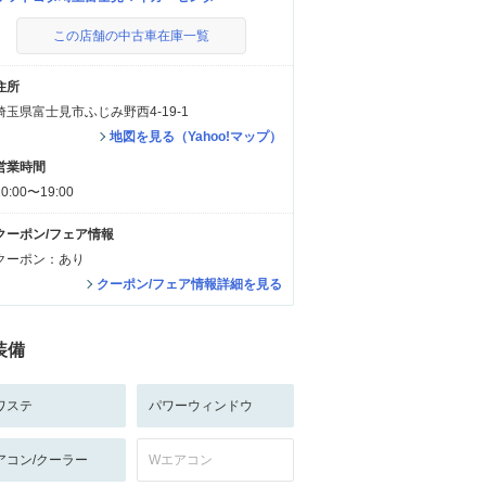
この店舗の中古車在庫一覧
住所
埼玉県富士見市ふじみ野西4-19-1
地図を見る（Yahoo!マップ）
営業時間
10:00〜19:00
クーポン/フェア情報
クーポン：あり
クーポン/フェア情報詳細を見る
装備
ワステ
パワーウィンドウ
アコン/クーラー
Wエアコン