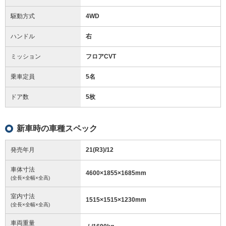
駆動方式
4WD
ハンドル
右
ミッション
フロアCVT
乗車定員
5名
ドア数
5枚
新車時の車種スペック
発売年月
21(R3)/12
車体寸法
4600
×
1855
×
1685
mm
(全長×全幅×全高)
室内寸法
1515
×
1515
×
1230
mm
(全長×全幅×全高)
車両重量