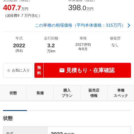
407
398
.7
.0
万円
万円
（諸経費9 .7 万円含む）
この車種の相場価格（平均本体価格：315万円）
年式
走行距離
車検
修復歴
2022
3.2
2027(R9)
なし
年8月
(R4)
万km
無
見積もり・在庫確認
料
購入
販売店
車種
状態
装備
プラン
情報
スペック
状態
2022
年式