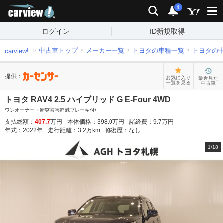
carview!
検索
通知
i
ログイン
ID新規取得
中古車トップ
メーカー一覧
トヨタの車種一覧
トヨタの
carview!
提供：
お気に入り
最近見た
一覧を見る
中古車
トヨタ RAV4 2.5 ハイブリッド G E-Four 4WD
ワンオーナー・衝突被害軽減ブレーキ付/
支払総額：
407.7
万円
本体価格：
398.0
万円
諸経費：
9.7
万円
年式：
2022
年
走行距離：
3.2
万km
修復歴：
なし
1
/
18