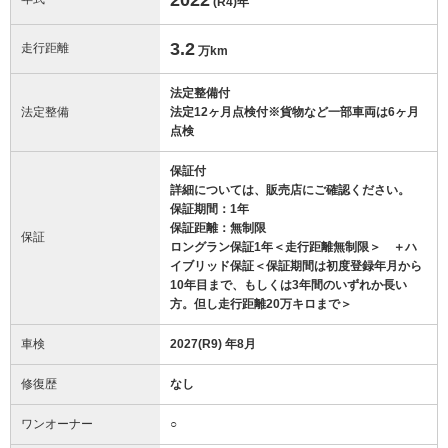
(R4)
年
3.2
走行距離
万km
法定整備付
法定整備
法定12ヶ月点検付※貨物など一部車両は6ヶ月
点検
保証付
詳細については、販売店にご確認ください。
保証期間：1年
保証距離：無制限
保証
ロングラン保証1年＜走行距離無制限＞ ＋ハ
イブリッド保証＜保証期間は初度登録年月から
10年目まで、もしくは3年間のいずれか長い
方。但し走行距離20万キロまで＞
車検
2027(R9) 年8月
修復歴
なし
ワンオーナー
○