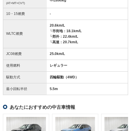
-/-/1690
kg
(AT×MT×CVT)
10・15燃費
-
20.6km/L
└市街地：18.1km/L
WLTC燃費
└郊外：22.4km/L
└高速：20.7km/L
JC08燃費
25.0km/L
使用燃料
レギュラー
駆動方式
四輪駆動（4WD）
最小回転半径
5.5
m
あなたにおすすめの中古車情報