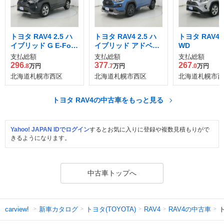
トヨタ RAV4 2.5 ハ
トヨタ RAV4 2.5 ハ
トヨタ RAV4 2
イブリッド G E-Four
イブリッド アドベン
WD
4WD
チャー E-Four 4WD
支払総額
支払総額
支払総額
296
377
267
.8
万円
.7
万円
.0
万円
北海道札幌市西区
北海道札幌市西区
北海道札幌市西
トヨタ RAV4の中古車をもっと見る
Yahoo! JAPAN IDでログイン
するとお気に入りに登録や複数見積もりがで
きるようになります。
中古車トップへ
新車カタログ
トヨタ(TOYOTA)
RAV4の中古車
ト
carview!
RAV4