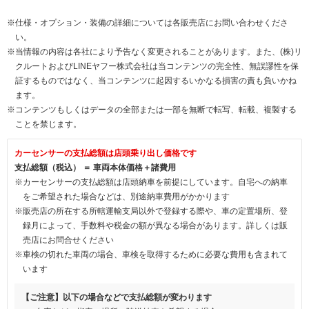
※仕様・オプション・装備の詳細については各販売店にお問い合わせくださ
い。
※当情報の内容は各社により予告なく変更されることがあります。また、(株)リ
クルートおよびLINEヤフー株式会社は当コンテンツの完全性、無誤謬性を保
証するものではなく、当コンテンツに起因するいかなる損害の責も負いかね
ます。
※コンテンツもしくはデータの全部または一部を無断で転写、転載、複製する
ことを禁じます。
カーセンサーの支払総額は店頭乗り出し価格です
支払総額（税込） ＝ 車両本体価格＋諸費用
※カーセンサーの支払総額は店頭納車を前提にしています。自宅への納車
をご希望された場合などは、別途納車費用がかかります
※販売店の所在する所轄運輸支局以外で登録する際や、車の定置場所、登
録月によって、手数料や税金の額が異なる場合があります。詳しくは販
売店にお問合せください
※車検の切れた車両の場合、車検を取得するために必要な費用も含まれて
います
【ご注意】以下の場合などで支払総額が変わります