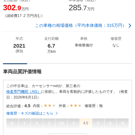
302
285
.9
.7
万円
万円
（諸経費17 .2 万円含む）
この車種の相場価格（平均本体価格：315万円）
年式
走行距離
車検
修復歴
2021
6.7
車検整備付
なし
(R3)
万km
車両品質評価情報
この中古車は、カーセンサーnetが、第三者の
検査専門機関（AIS）
に依頼し、車両を客観的に評価したものです。（検査
日：2026年6月1日）
4.5
内装：
外装：
修復歴：無
総合評価：
修復歴・キズの確認はこちら
R
1
2
3
3.5
4
4.5
5
6
S
4.5
総合評価：