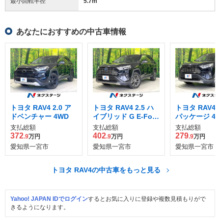
最小回転半径
5.7
m
あなたにおすすめの中古車情報
トヨタ RAV4 2.0 ア
トヨタ RAV4 2.5 ハ
トヨタ RAV4 2
ドベンチャー 4WD
イブリッド G E-Four
パッケージ 4
4WD
支払総額
支払総額
支払総額
372
402
279
.9
万円
.9
万円
.9
万円
愛知県一宮市
愛知県一宮市
愛知県一宮市
トヨタ RAV4の中古車をもっと見る
Yahoo! JAPAN IDでログイン
するとお気に入りに登録や複数見積もりがで
きるようになります。