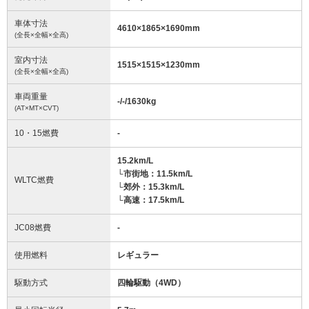
車体寸法
4610
×
1865
×
1690
mm
(全長×全幅×全高)
室内寸法
1515
×
1515
×
1230
mm
(全長×全幅×全高)
車両重量
-/-/1630
kg
(AT×MT×CVT)
10・15燃費
-
15.2km/L
└市街地：11.5km/L
WLTC燃費
└郊外：15.3km/L
└高速：17.5km/L
JC08燃費
-
使用燃料
レギュラー
駆動方式
四輪駆動（4WD）