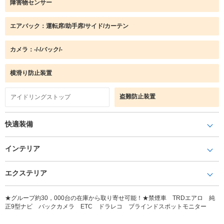
障害物センサー
エアバック：運転席/助手席/サイド/カーテン
カメラ：-/-/バック/-
横滑り防止装置
盗難防止装置
アイドリングストップ
快適装備
インテリア
エクステリア
★グループ約30，000台の在庫から取り寄せ可能！★禁煙車 TRDエアロ 純
正9型ナビ バックカメラ ETC ドラレコ ブラインドスポットモニター