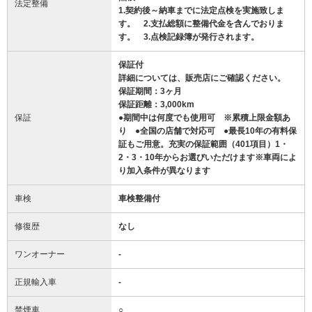
法定整備
1.契約後～納車までに法定点検を実施致しま
す。 2.支払総額に整備代金を含んでおりま
す。 3.点検記録簿が発行されます。
保証付
詳細については、販売店にご確認ください。
保証期間：3ヶ月
保証距離：3,000km
保証
●期間中は何度でも使用可 ※累積上限金額あ
り ●全国の店舗で対応可 ●最長10年の有料保
証もご用意。充実の保証範囲（401項目）1・
2・3・10年からお選びいただけます※車両によ
り加入条件が異なります
車検
車検整備付
修復歴
なし
ワンオーナー
-
正規輸入車
-
禁煙車
○