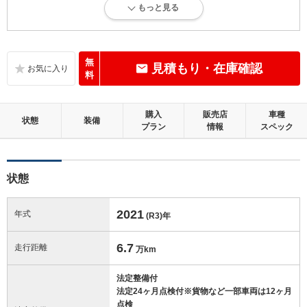
もっと見る
内外装に目立たない軽微なキズ、ヘコミが少し認められますが、良好な
状態です。
内装：
無
見積もり・在庫確認
標準的に使用されていて、多少のコゲ、スレ、キズがあります。
料
外装：
購入
販売店
車種
キズ、ヘコミなどが少なく、あっても目立たない、良好な状態です。
状態
装備
プラン
情報
スペック
修復歴：無
状態
この中古車の「車両品質評価書」を見る
2021
年式
(R3)
年
6.7
走行距離
万km
法定整備付
法定24ヶ月点検付※貨物など一部車両は12ヶ月
点検