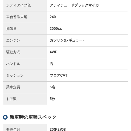
ボディタイプ色
アティチュードブラックマイカ
車台番号末尾
240
排気量
2000cc
エンジン
ガソリン(レギュラー)
駆動方式
4WD
ハンドル
右
ミッション
フロアCVT
乗車定員
5名
ドア数
5枚
新車時の車種スペック
発売年月
20(R2)/08