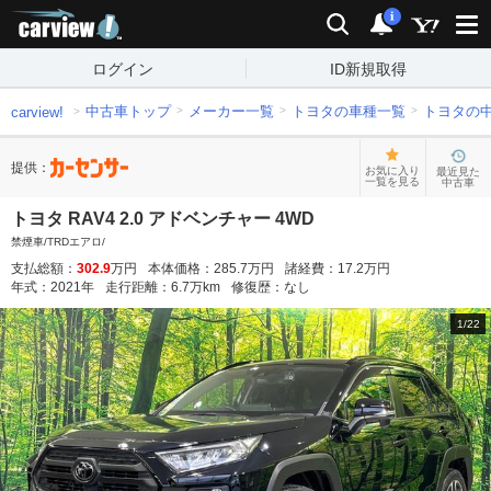
carview!
検索
通知
i
ログイン
ID新規取得
中古車トップ
メーカー一覧
トヨタの車種一覧
トヨタの
carview!
提供：
お気に入り
最近見た
一覧を見る
中古車
トヨタ RAV4 2.0 アドベンチャー 4WD
禁煙車/TRDエアロ/
支払総額：
302.9
万円
本体価格：
285.7
万円
諸経費：
17.2
万円
年式：
2021
年
走行距離：
6.7
万km
修復歴：
なし
1
/
22