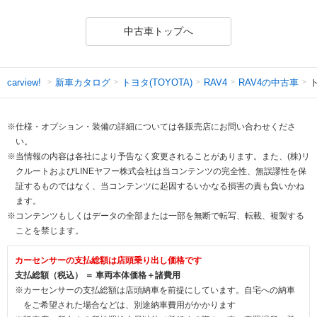
中古車トップへ
新車カタログ
トヨタ(TOYOTA)
RAV4の中古車
ト
carview!
RAV4
※仕様・オプション・装備の詳細については各販売店にお問い合わせくださ
い。
※当情報の内容は各社により予告なく変更されることがあります。また、(株)リ
クルートおよびLINEヤフー株式会社は当コンテンツの完全性、無誤謬性を保
証するものではなく、当コンテンツに起因するいかなる損害の責も負いかね
ます。
※コンテンツもしくはデータの全部または一部を無断で転写、転載、複製する
ことを禁じます。
カーセンサーの支払総額は店頭乗り出し価格です
支払総額（税込） ＝ 車両本体価格＋諸費用
※カーセンサーの支払総額は店頭納車を前提にしています。自宅への納車
をご希望された場合などは、別途納車費用がかかります