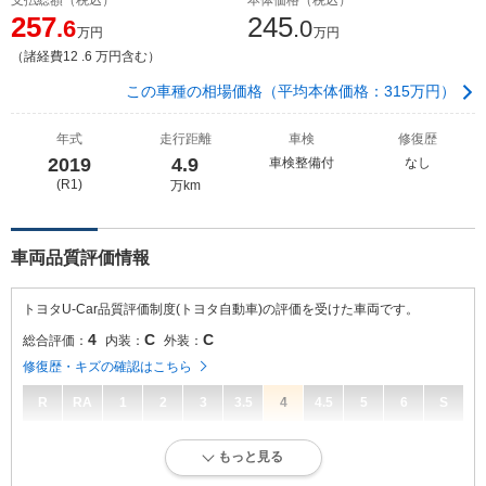
257
245
.6
.0
万円
万円
（諸経費12 .6 万円含む）
この車種の相場価格（平均本体価格：315万円）
年式
走行距離
車検
修復歴
2019
4.9
車検整備付
なし
(R1)
万km
車両品質評価情報
トヨタU-Car品質評価制度(トヨタ自動車)の評価を受けた車両です。
4
C
C
総合評価：
内装：
外装：
修復歴・キズの確認はこちら
R
RA
1
2
3
3.5
4
4.5
5
6
S
4
総合評価：
もっと見る
キズ、へこみが少なく、全体的に良好な状態です。