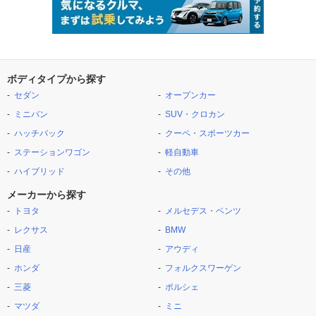
ボディタイプから探す
セダン
オープンカー
ミニバン
SUV・クロカン
ハッチバック
クーペ・スポーツカー
ステーションワゴン
軽自動車
ハイブリッド
その他
メーカーから探す
トヨタ
メルセデス・ベンツ
レクサス
BMW
日産
アウディ
ホンダ
フォルクスワーゲン
三菱
ポルシェ
マツダ
ミニ