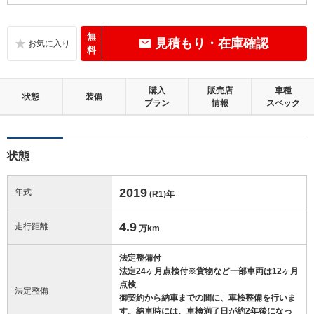
C
内装：
標準的に使用されていて、気になる使用感やいたみが若干あります。
無
見積もり・在庫確認
料
C
外装：
標準的に使用されていて、キズやへこみ等が若干あります。
購入
販売店
車種
状態
装備
プラン
情報
スペック
この中古車の「車両品質評価書」を見る
状態
2019
年式
(R1)
年
4.9
走行距離
万km
法定整備付
法定24ヶ月点検付※貨物など一部車両は12ヶ月
点検
法定整備
御契約から納車までの間に、車検整備を行いま
す。納車時には、車検満了日が約2年後になっ