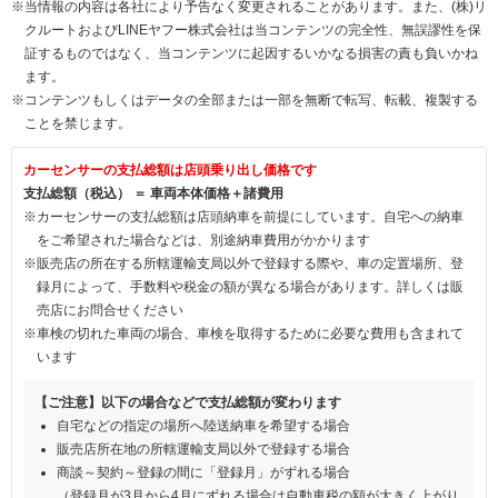
※当情報の内容は各社により予告なく変更されることがあります。また、(株)リ
クルートおよびLINEヤフー株式会社は当コンテンツの完全性、無誤謬性を保
証するものではなく、当コンテンツに起因するいかなる損害の責も負いかね
ます。
※コンテンツもしくはデータの全部または一部を無断で転写、転載、複製する
ことを禁じます。
カーセンサーの支払総額は店頭乗り出し価格です
支払総額（税込） ＝ 車両本体価格＋諸費用
※カーセンサーの支払総額は店頭納車を前提にしています。自宅への納車
をご希望された場合などは、別途納車費用がかかります
※販売店の所在する所轄運輸支局以外で登録する際や、車の定置場所、登
録月によって、手数料や税金の額が異なる場合があります。詳しくは販
売店にお問合せください
※車検の切れた車両の場合、車検を取得するために必要な費用も含まれて
います
【ご注意】以下の場合などで支払総額が変わります
自宅などの指定の場所へ陸送納車を希望する場合
販売店所在地の所轄運輸支局以外で登録する場合
商談～契約～登録の間に「登録月」がずれる場合
（登録月が3月から4月にずれる場合は自動車税の額が大きく上がり