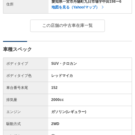
愛知県一宮市丹陽町九日市場字中田198ー6
住所
地図を見る（Yahoo!マップ）
この店舗の中古車在庫一覧
車種スペック
ボディタイプ
SUV・クロカン
ボディタイプ色
レッドマイカ
車台番号末尾
152
排気量
2000cc
エンジン
ガソリン(レギュラー)
駆動方式
2WD