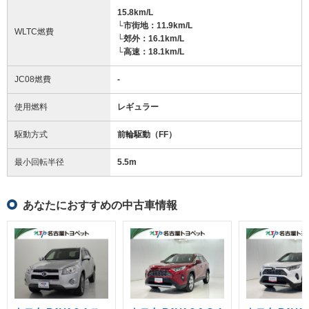
15.8km/L
└市街地：11.9km/L
WLTC燃費
└郊外：16.1km/L
└高速：18.1km/L
JC08燃費
-
使用燃料
レギュラー
駆動方式
前輪駆動（FF）
最小回転半径
5.5
m
あなたにおすすめの中古車情報