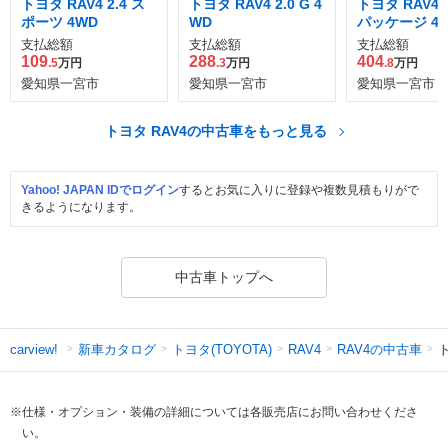
トヨタ RAV4 2.4 ス
トヨタ RAV4 2.0 G 4
トヨタ RAV4 2
ポーツ 4WD
WD
パッケージ 4
支払総額
支払総額
支払総額
109
288
404
.5
万円
.3
万円
.8
万円
愛知県一宮市
愛知県一宮市
愛知県一宮市
トヨタ RAV4の中古車をもっと見る
Yahoo! JAPAN IDでログイン
するとお気に入りに登録や複数見積もりがで
きるようになります。
中古車トップへ
新車カタログ
トヨタ(TOYOTA)
RAV4の中古車
ト
carview!
RAV4
※仕様・オプション・装備の詳細については各販売店にお問い合わせくださ
い。