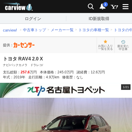
carview!
検索
通知
i
ログイン
ID新規取得
中古車トップ
メーカー一覧
トヨタの車種一覧
トヨタの
carview!
提供：
お気に入り
最近見た
一覧を見る
中古車
トヨタ RAV4 2.0 X
ナビ/バックカメラ ドラレコ/
支払総額：
257.6
万円
本体価格：
245.0
万円
諸経費：
12.6
万円
年式：
2019
年
走行距離：
4.9
万km
修復歴：
なし
1
/
21