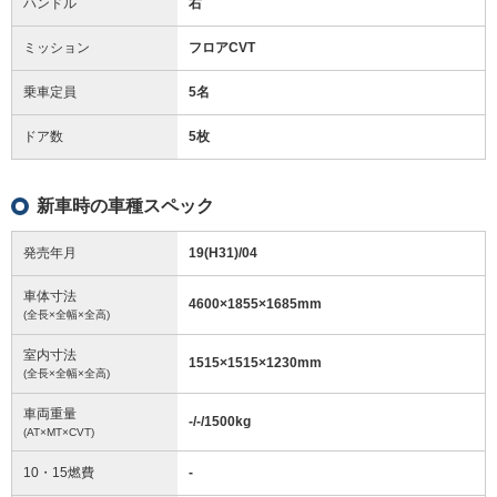
ハンドル
右
ミッション
フロアCVT
乗車定員
5名
ドア数
5枚
新車時の車種スペック
発売年月
19(H31)/04
車体寸法
4600
×
1855
×
1685
mm
(全長×全幅×全高)
室内寸法
1515
×
1515
×
1230
mm
(全長×全幅×全高)
車両重量
-/-/1500
kg
(AT×MT×CVT)
10・15燃費
-