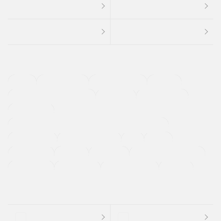
４ＷＤ
定期点検記録簿
ワンオーナーカー
福祉車両
メーカー系販売店取り扱い車
修復歴無し
アルミホイール
寒冷地仕様車
過給機設定モデル（ターボ・スーパーチャージャーなど)
ETC
CDプレーヤー
カーナビゲーション
禁煙車
法定整備付き
保証付き
エアバッグ
ディスチャージドランプ
支払総顔あり
クーポンあり
車両品質評価書付
新着車両