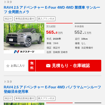
トヨタ
RAV4 2.5 アドベンチャー E-Four 4WD 4WD 禁煙車 サンルー
フ 全周囲カメラ
保証付
車両品質保証書付
購入プラン付き
支払総額
本体価格
.
.
565
552
9
1
万円
万円
年式
2026年
走行
10km
車検
'29/6
修復
なし
保証
保証付
整備
法定整備付
住所
宮崎県 宮崎市
無
見積もり・在庫確認
料
トヨタ
RAV4 2.5 アドベンチャー E-Four 4WD パノラマムーンルーフ
登録済未使用車
保証付
車両品質保証書付
購入プラン付き