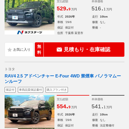
支払総額
本体価格
.
.
529
516
9
1
万円
万円
年式
2026年
走行
10km
車検
'29/6
修復
なし
保証
保証付
整備
-
住所
千葉県 富里市
無
見積もり・在庫確認
料
トヨタ
RAV4 2.5 アドベンチャー E-Four 4WD 禁煙車 パノラマムー
ンルーフ
保証付
車両品質保証書付
購入プラン付き
支払総額
本体価格
.
.
554
541
9
1
万円
万円
年式
2026年
走行
10km
車検
'29/6
修復
なし
保証
保証付
整備
法定整備付