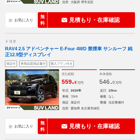
住所
大阪府 堺市北区
無
見積もり・在庫確認
料
トヨタ
RAV4 2.5 アドベンチャー E-Four 4WD 禁煙車 サンルーフ 純
正12.9型ディスプレイ
保証付
車両品質保証書付
購入プラン付き
支払総額
本体価格
.
.
559
546
9
0
万円
万円
年式
2026年
走行
10km
車検
'29/6
修復
なし
保証
保証付
整備
法定整備付
住所
愛知県 名古屋市緑区
無
見積もり・在庫確認
料