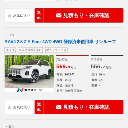
無
見積もり・在庫確認
料
トヨタ
RAV4 2.5 Z E-Four 4WD 4WD 登録済未使用車 サンルーフ
保証付
車両品質保証書付
購入プラン付き
支払総額
本体価格
.
.
569
556
9
2
万円
万円
年式
2026年
走行
9km
車検
'29/3
修復
なし
保証
保証付
整備
-
住所
宮崎県 宮崎市
無
見積もり・在庫確認
料
トヨタ