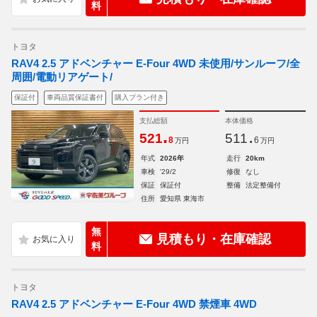
料
トヨタ
RAV4 2.5 アドベンチャー E-Four 4WD 未使用/サンルーフ/全
周囲/電動リアゲート/
保証付
車両品質保証書付
購入プラン付き
支払総額
本体価格
.
.
521
511
8
6
万円
万円
年式
2026年
走行
20km
車検
'29/2
修復
なし
保証
保証付
整備
法定整備付
住所
愛知県 東海市
無
見積もり・在庫確認
料
トヨタ
RAV4 2.5 アドベンチャー E-Four 4WD 禁煙車 4WD