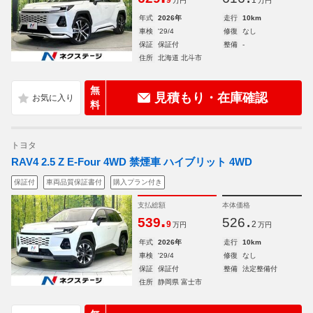
9
1
万円
万円
年式
2026年
走行
10km
車検
'29/4
修復
なし
保証
保証付
整備
-
住所
北海道 北斗市
無
見積もり・在庫確認
料
トヨタ
RAV4 2.5 Z E-Four 4WD 禁煙車 ハイブリット 4WD
保証付
車両品質保証書付
購入プラン付き
支払総額
本体価格
.
.
539
526
9
2
万円
万円
年式
2026年
走行
10km
車検
'29/4
修復
なし
保証
保証付
整備
法定整備付
住所
静岡県 富士市