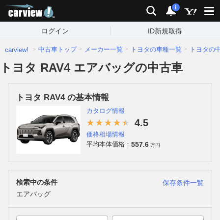
carview!
検索
通知
i
ログイン
ID新規取得
中古車トップ
メーカー一覧
トヨタの車種一覧
トヨタの
carview!
トヨタ RAV4 エアバッグの中古車
トヨタ RAV4 の基本情報
カタログ情報
4.5
価格相場情報
557.6
平均本体価格：
万円
検索中の条件
保存条件一覧
エアバッグ