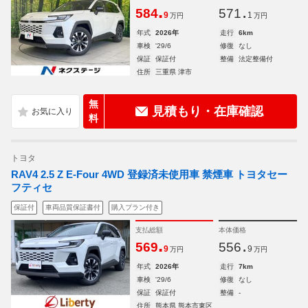
.
.
584
571
9
1
万円
万円
年式
2026年
走行
6km
車検
'29/6
修復
なし
保証
保証付
整備
法定整備付
住所
三重県 津市
無
見積もり・在庫確認
料
トヨタ
RAV4 2.5 Z E-Four 4WD 登録済未使用車 禁煙車 トヨタセー
フティセ
保証付
車両品質保証書付
購入プラン付き
支払総額
本体価格
.
.
569
556
9
9
万円
万円
年式
2026年
走行
7km
車検
'29/6
修復
なし
保証
保証付
整備
-
住所
熊本県 熊本市東区