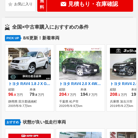
無
見積もり・在庫確認
料
全国×中古車購入におすすめの条件
8/6更新！新着車両
PICK UP
トヨタ RAV4 1.8 J X Gパッケージ リモコンキー社外ナビ
トヨタ RAV4 2.0 X 4WD 純ディスプレーオーディオ ミラキャスト
総額
本体
総額
本体
総額
本体
96
79
204
194
208
19
.0
万円
.8
万円
.7
万円
.7
万円
.1
万円
静岡県 田方郡函南町
千葉県 松戸市
兵庫県 加古川市
2005年/9.7万km
2020年/9.9万km
2019年/9.2万km
状態が良い低走行車両
おすすめ