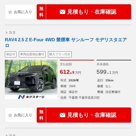
無
見積もり・在庫確認
料
トヨタ
RAV4 2.5 Z E-Four 4WD 禁煙車 サンルーフ モデリスタエア
ロ
保証付
車両品質保証書付
購入プラン付き
支払総額
本体価格
.
.
612
599
9
1
万円
万円
年式
2026年
走行
15km
車検
'29/6
修復
なし
保証
保証付
整備
法定整備付
住所
千葉県 千葉市花見川区
無
見積もり・在庫確認
料
トヨタ