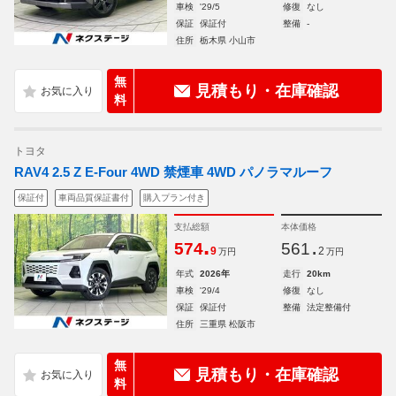
車検
'29/5
修復
なし
保証
保証付
整備
-
住所
栃木県 小山市
無
見積もり・在庫確認
料
トヨタ
RAV4 2.5 Z E-Four 4WD 禁煙車 4WD パノラマルーフ
保証付
車両品質保証書付
購入プラン付き
支払総額
本体価格
.
.
574
561
9
2
万円
万円
年式
2026年
走行
20km
車検
'29/4
修復
なし
保証
保証付
整備
法定整備付
住所
三重県 松阪市
無
見積もり・在庫確認
料