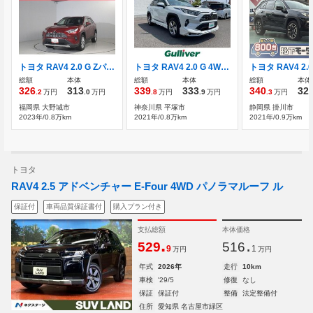
トヨタ RAV4 2.0 G Zパッケージ 4WD サポカー フルセグテレビ スマートキー付
トヨタ RAV4 2.0 G 4WD モデエアロ 黒革 全方位カメラ
総額
本体
総額
本体
総額
本体
326
313
339
333
340
32
.2
万円
.0
万円
.8
万円
.9
万円
.3
万円
福岡県 大野城市
神奈川県 平塚市
静岡県 掛川市
2023年/0.8万km
2021年/0.8万km
2021年/0.9万km
トヨタ
RAV4 2.5 アドベンチャー E-Four 4WD パノラマルーフ ル
保証付
車両品質保証書付
購入プラン付き
支払総額
本体価格
.
.
529
516
9
1
万円
万円
年式
2026年
走行
10km
車検
'29/5
修復
なし
保証
保証付
整備
法定整備付
住所
愛知県 名古屋市緑区