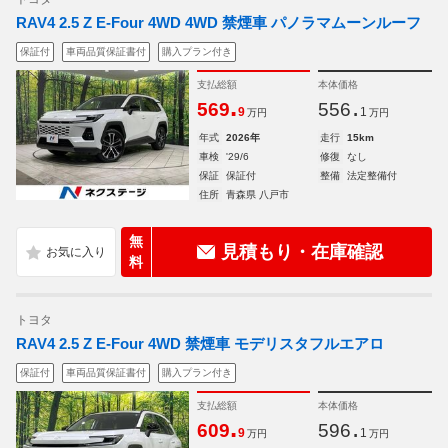
RAV4 2.5 Z E-Four 4WD 4WD 禁煙車 パノラマムーンルーフ
保証付
車両品質保証書付
購入プラン付き
支払総額
本体価格
.
.
569
556
9
1
万円
万円
年式
2026年
走行
15km
車検
'29/6
修復
なし
保証
保証付
整備
法定整備付
住所
青森県 八戸市
無
見積もり・在庫確認
料
トヨタ
RAV4 2.5 Z E-Four 4WD 禁煙車 モデリスタフルエアロ
保証付
車両品質保証書付
購入プラン付き
支払総額
本体価格
.
.
609
596
9
1
万円
万円