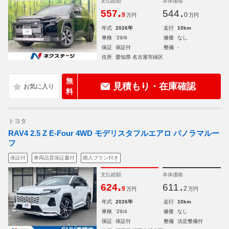
支払総額
本体価格
.
.
557
544
9
0
万円
万円
年式
2026年
走行
10km
車検
'29/6
修復
なし
保証
保証付
整備
-
住所
愛知県 名古屋市緑区
無
見積もり・在庫確認
料
トヨタ
RAV4 2.5 Z E-Four 4WD モデリスタフルエアロ パノラマルー
フ
保証付
車両品質保証書付
購入プラン付き
支払総額
本体価格
.
.
624
611
9
2
万円
万円
年式
2026年
走行
10km
車検
'29/4
修復
なし
保証
保証付
整備
法定整備付