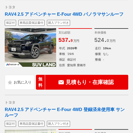
トヨタ
RAV4 2.5 アドベンチャー E-Four 4WD パノラマサンルーフ
保証付
車両品質保証書付
購入プラン付き
支払総額
本体価格
.
.
537
524
9
0
万円
万円
年式
2026年
走行
10km
車検
'29/6
修復
なし
保証
保証付
整備
-
住所
愛知県 豊橋市
無
見積もり・在庫確認
料
トヨタ
RAV4 2.5 アドベンチャー E-Four 4WD 登録済未使用車 サン
ルーフ
保証付
車両品質保証書付
購入プラン付き