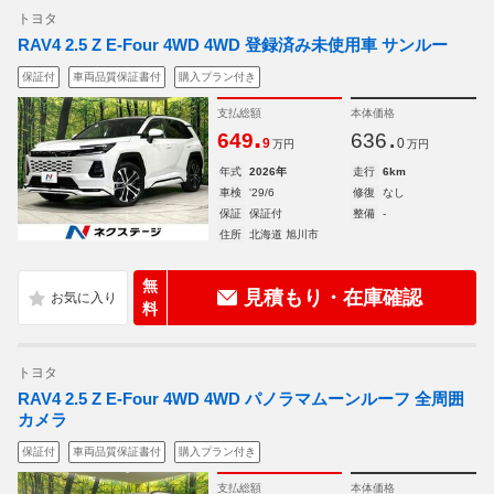
トヨタ
RAV4 2.5 Z E-Four 4WD 4WD 登録済み未使用車 サンルー
保証付
車両品質保証書付
購入プラン付き
支払総額
本体価格
.
.
649
636
9
0
万円
万円
年式
2026年
走行
6km
車検
'29/6
修復
なし
保証
保証付
整備
-
住所
北海道 旭川市
無
見積もり・在庫確認
料
トヨタ
RAV4 2.5 Z E-Four 4WD 4WD パノラマムーンルーフ 全周囲
カメラ
保証付
車両品質保証書付
購入プラン付き
支払総額
本体価格