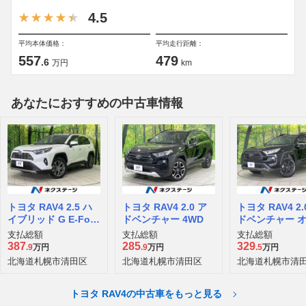
4.5
平均本体価格：
平均走行距離：
557
479
.6
万円
km
あなたにおすすめの中古車情報
トヨタ RAV4 2.5 ハ
トヨタ RAV4 2.0 ア
トヨタ RAV4 2.
イブリッド G E-Four
ドベンチャー 4WD
ドベンチャー 
4WD
ード パッケージ
支払総額
支払総額
支払総額
D
387
285
329
.9
万円
.9
万円
.5
万円
北海道札幌市清田区
北海道札幌市清田区
北海道札幌市清
トヨタ RAV4の中古車をもっと見る