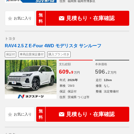
住所
福岡県 福岡市博多区
無
見積もり・在庫確認
料
トヨタ
RAV4 2.5 Z E-Four 4WD モデリスタ サンルーフ
保証付
車両品質保証書付
購入プラン付き
支払総額
本体価格
.
.
609
596
9
2
万円
万円
年式
2026年
走行
12km
車検
'29/3
修復
なし
保証
保証付
整備
法定整備付
住所
茨城県 つくば市
無
見積もり・在庫確認
料