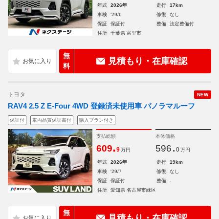
年式
2026年
走行
17km
車検
'29/6
修復
なし
保証
保証付
整備
法定整備付
住所
千葉県 富里市
無
見積もり・在庫確認
料
トヨタ
NEW
RAV4 2.5 Z E-Four 4WD 登録済未使用車 パノラマルーフ
保証付
車両品質保証書付
購入プラン付き
支払総額
本体価格
.
.
609
596
9
0
万円
万円
年式
2026年
走行
19km
車検
'29/7
修復
なし
保証
保証付
整備
-
住所
愛知県 名古屋市緑区
無
見積もり・在庫確認