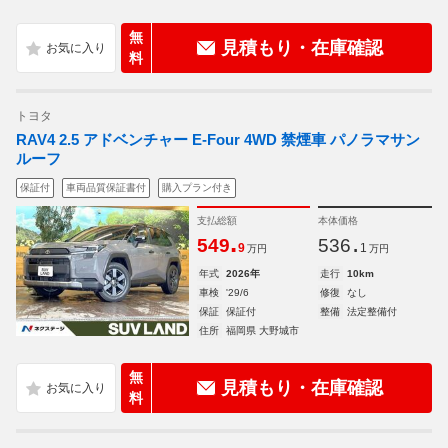
無
見積もり・在庫確認
料
トヨタ
RAV4 2.5 アドベンチャー E-Four 4WD 禁煙車 パノラマサン
ルーフ
保証付
車両品質保証書付
購入プラン付き
支払総額
本体価格
.
.
549
536
9
1
万円
万円
年式
2026年
走行
10km
車検
'29/6
修復
なし
保証
保証付
整備
法定整備付
住所
福岡県 大野城市
無
見積もり・在庫確認
料