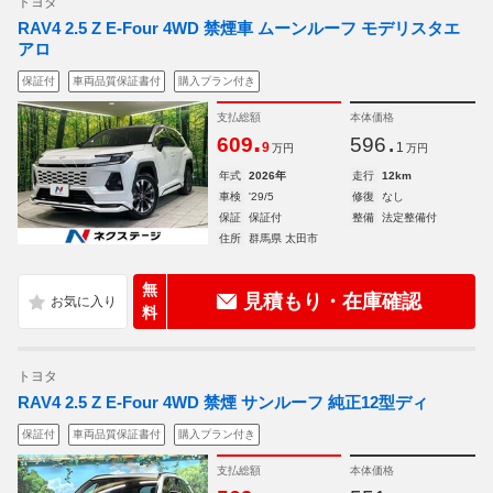
トヨタ
RAV4 2.5 Z E-Four 4WD 禁煙車 ムーンルーフ モデリスタエ
アロ
保証付
車両品質保証書付
購入プラン付き
支払総額
本体価格
.
.
609
596
9
1
万円
万円
年式
2026年
走行
12km
車検
'29/5
修復
なし
保証
保証付
整備
法定整備付
住所
群馬県 太田市
無
見積もり・在庫確認
料
トヨタ
RAV4 2.5 Z E-Four 4WD 禁煙 サンルーフ 純正12型ディ
保証付
車両品質保証書付
購入プラン付き
支払総額
本体価格