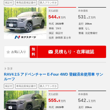
保証付
車両品質保証書付
購入プラン付き
支払総額
本体価格
.
.
544
531
9
2
万円
万円
年式
2026年
走行
20km
車検
'29/3
修復
なし
保証
保証付
整備
法定整備付
住所
静岡県 富士市
無
見積もり・在庫確認
料
トヨタ
RAV4 2.5 アドベンチャー E-Four 4WD 登録済未使用車 サン
ルーフ
保証付
車両品質保証書付
購入プラン付き
支払総額
本体価格
.
.
555
542
9
1
万円
万円
年式
2026年
走行
20km