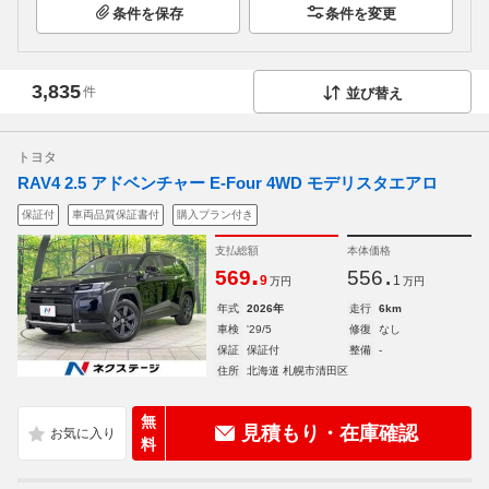
条件を保存
条件を変更
3,835
件
並び替え
トヨタ
RAV4 2.5 アドベンチャー E-Four 4WD モデリスタエアロ
保証付
車両品質保証書付
購入プラン付き
支払総額
本体価格
.
.
569
556
9
1
万円
万円
年式
2026年
走行
6km
車検
'29/5
修復
なし
保証
保証付
整備
-
住所
北海道 札幌市清田区
無
見積もり・在庫確認
料