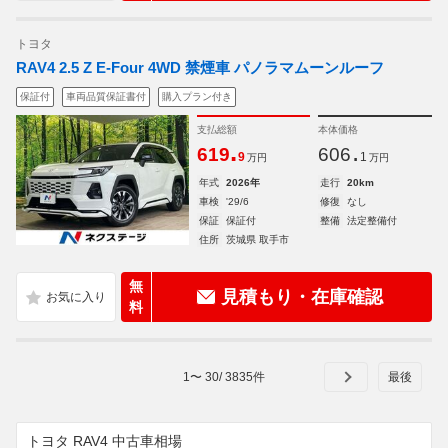
トヨタ
RAV4 2.5 Z E-Four 4WD 禁煙車 パノラマムーンルーフ
保証付
車両品質保証書付
購入プラン付き
支払総額
本体価格
.
.
619
606
9
1
万円
万円
年式
2026年
走行
20km
車検
'29/6
修復
なし
保証
保証付
整備
法定整備付
住所
茨城県 取手市
無
見積もり・在庫確認
料
1
〜
30
/
3835
件
トヨタ RAV4 中古車相場