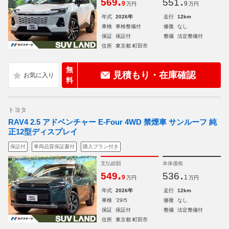
.
.
569
551
9
9
万円
万円
年式
2026年
走行
12km
車検
車検整備付
修復
なし
保証
保証付
整備
法定整備付
住所
東京都 町田市
無
見積もり・在庫確認
料
トヨタ
RAV4 2.5 アドベンチャー E-Four 4WD 禁煙車 サンルーフ 純
正12型ディスプレイ
保証付
車両品質保証書付
購入プラン付き
支払総額
本体価格
.
.
549
536
9
1
万円
万円
年式
2026年
走行
12km
車検
'29/5
修復
なし
保証
保証付
整備
法定整備付
住所
東京都 町田市