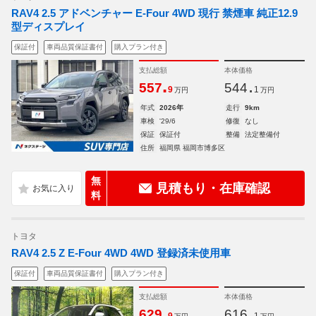
RAV4 2.5 アドベンチャー E-Four 4WD 現行 禁煙車 純正12.9
型ディスプレイ
保証付
車両品質保証書付
購入プラン付き
支払総額
本体価格
.
.
557
544
9
1
万円
万円
年式
2026年
走行
9km
車検
'29/6
修復
なし
保証
保証付
整備
法定整備付
住所
福岡県 福岡市博多区
無
見積もり・在庫確認
料
トヨタ
RAV4 2.5 Z E-Four 4WD 4WD 登録済未使用車
保証付
車両品質保証書付
購入プラン付き
支払総額
本体価格
.
.
629
616